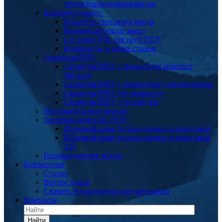
теплогидроизолированные
Комплектующие
Манжеты стенового ввода
Компенсирующие маты
Система ОДК для труб ППУ
Комплекты заделки стыков
Скорлупа ППУ
Скорлупа ППУ с покрытием армофол
(фольга)
Скорлупа ППУ с покрытием стеклопластик
Скорлупа ППУ без покрытия
Скорлупа ППУ для отводов
Пенопакеты монтажные
Запорная арматура ППУ
Шаровый кран теплогидроизолированный
Шаровый кран теплогидроизолированный
ОЦ
Промышленные котлы
Библиотека
Статьи
Вопрос ответ
Скачать техническую документацию
Контакты
Найти