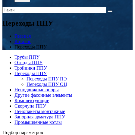
Переходы ППУ
Главная
Каталог
Переходы ППУ
Трубы ППУ
Отводы ППУ
Тройники ППУ
Переходы ППУ
Переходы ППУ ПЭ
Переходы ППУ ОЦ
Неподвижные опоры
Другие фасонные элементы
Комплектующие
Скорлупа ППУ
Пенопакеты монтажные
Запорная арматура ППУ
Промышленные котлы
Подбор параметров