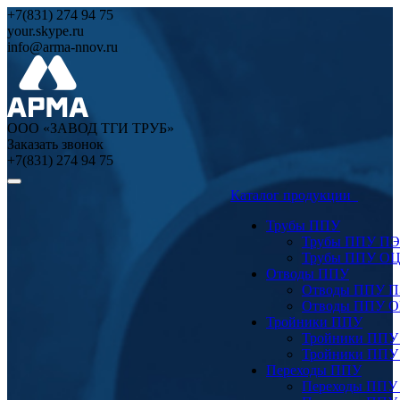
+7(831) 274 94 75
your.skype.ru
info@arma-nnov.ru
ООО «ЗАВОД ТГИ ТРУБ»
Заказать звонок
+7(831) 274 94 75
Каталог продукции
Трубы ППУ
Трубы ППУ ПЭ
Трубы ППУ О
Отводы ППУ
Отводы ППУ 
Отводы ППУ 
Тройники ППУ
Тройники ППУ
Тройники ППУ
Переходы ППУ
Переходы ППУ