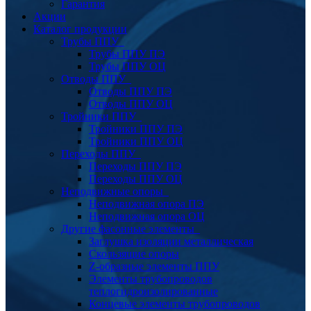
Гарантия
Акции
Каталог продукции
Трубы ППУ
Трубы ППУ ПЭ
Трубы ППУ ОЦ
Отводы ППУ
Отводы ППУ ПЭ
Отводы ППУ ОЦ
Тройники ППУ
Тройники ППУ ПЭ
Тройники ППУ ОЦ
Переходы ППУ
Переходы ППУ ПЭ
Переходы ППУ ОЦ
Неподвижные опоры
Неподвижная опора ПЭ
Неподвижная опора ОЦ
Другие фасонные элементы
Заглушка изоляции металлическая
Скользящие опоры
Z-образные элементы ППУ
Элементы трубопроводов
теплогидроизолированные
Концевые элементы трубопроводов