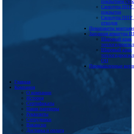
покрытием сте
Скорлупа ППУ 
покрытия
Скорлупа ППУ 
отводов
Пенопакеты монтаж
Запорная арматура 
Шаровый кран
теплогидроизо
Шаровый кран
теплогидроизо
ОЦ
Промышленные котл
Главная
Компания
О компании
История
Сертификаты
Наши партнеры
Реквизиты
Сотрудники
Вакансии
Доставка и оплата