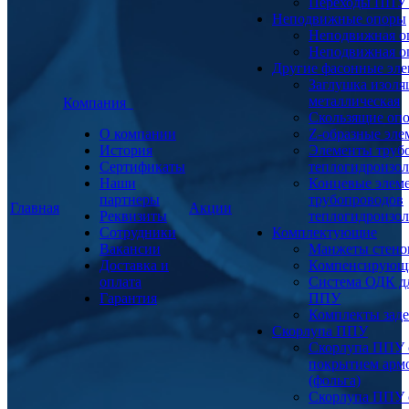
Переходы ППУ
Неподвижные опоры
Неподвижная о
Неподвижная о
Другие фасонные эл
Заглушка изоля
металлическая
Компания
Скользящие оп
О компании
Z-образные эл
История
Элементы труб
Сертификаты
теплогидроизо
Наши
Концевые элем
партнеры
трубопроводов
Главная
Акции
Реквизиты
теплогидроизо
Сотрудники
Комплектующие
Вакансии
Манжеты стено
Доставка и
Компенсирующ
оплата
Система ОДК дл
Гарантия
ППУ
Комплекты заде
Скорлупа ППУ
Скорлупа ППУ 
покрытием арм
(фольга)
Скорлупа ППУ 