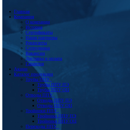
Главная
Компания
О компании
История
Сертификаты
Наши партнеры
Реквизиты
Сотрудники
Вакансии
Доставка и оплата
Гарантия
Акции
Каталог продукции
Трубы ППУ
Трубы ППУ ПЭ
Трубы ППУ ОЦ
Отводы ППУ
Отводы ППУ ПЭ
Отводы ППУ ОЦ
Тройники ППУ
Тройники ППУ ПЭ
Тройники ППУ ОЦ
Переходы ППУ