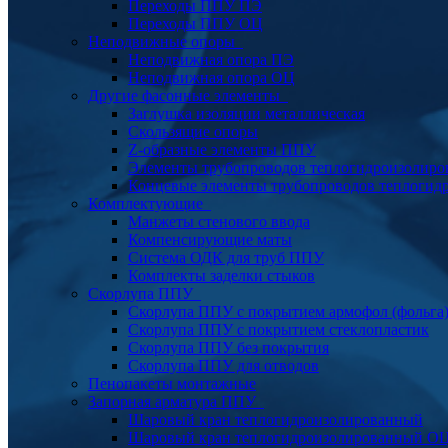
Переходы ППУ ПЭ
Переходы ППУ ОЦ
Неподвижные опоры
Неподвижная опора ПЭ
Неподвижная опора ОЦ
Другие фасонные элементы
Заглушка изоляции металлическая
Скользящие опоры
Z-образные элементы ППУ
Элементы трубопроводов теплогидроизолиро
Концевые элементы трубопроводов теплогид
Комплектующие
Манжеты стенового ввода
Компенсирующие маты
Система ОДК для труб ППУ
Комплекты заделки стыков
Скорлупа ППУ
Скорлупа ППУ с покрытием армофол (фольга
Скорлупа ППУ с покрытием стеклопластик
Скорлупа ППУ без покрытия
Скорлупа ППУ для отводов
Пенопакеты монтажные
Запорная арматура ППУ
Шаровый кран теплогидроизолированный
Шаровый кран теплогидроизолированный О