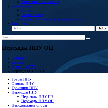
Промышленные котлы
Библиотека
Статьи
Вопрос ответ
Скачать техническую документацию
Контакты
Найти
Переходы ППУ ОЦ
Главная
Каталог
Переходы ППУ
Переходы ППУ ОЦ
Трубы ППУ
Отводы ППУ
Тройники ППУ
Переходы ППУ
Переходы ППУ ПЭ
Переходы ППУ ОЦ
Неподвижные опоры