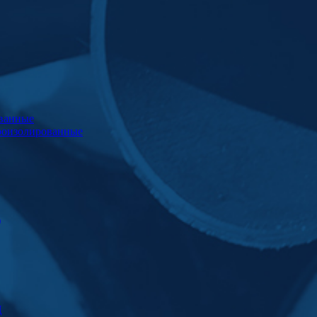
ванные
роизолированные
)
Ц