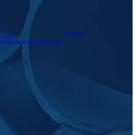
а
и
Контакты
с ответ
ть техническую документацию