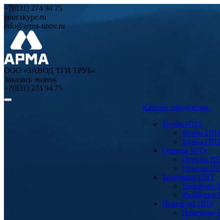
+7(831) 274 94 75
your.skype.ru
info@arma-nnov.ru
ООО «ЗАВОД ТГИ ТРУБ»
Заказать звонок
+7(831) 274 94 75
Каталог продукции
Трубы ППУ
Трубы ПП
Трубы ПП
Отводы ППУ
Отводы П
Отводы П
Тройники ППУ
Тройники
Тройники
Переходы ППУ
Переходы