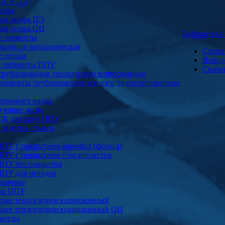
 ППУ ОЦ
поры
ая опора ПЭ
ая опора ОЦ
Библиотек
е элементы
золяции металлическая
Стать
е опоры
Вопро
е элементы ППУ
Скача
трубопроводов теплогидроизолированные
элементы трубопроводов теплогидроизолированные
тенового ввода
ующие маты
ДК для труб ППУ
заделки стыков
ППУ с покрытием армофол (фольга)
ППУ с покрытием стеклопластик
ППУ без покрытия
ППУ для отводов
тажные
ура ППУ
ран теплогидроизолированный
ран теплогидроизолированный ОЦ
котлы