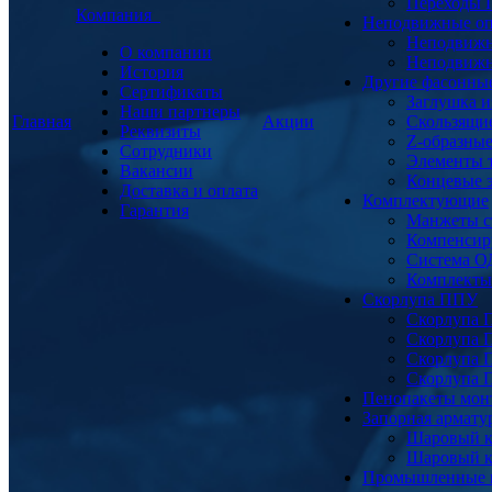
Переходы
Компания
Неподвижные о
Неподвижн
О компании
Неподвижн
История
Другие фасонны
Сертификаты
Заглушка и
Наши партнеры
Главная
Акции
Скользящи
Реквизиты
Z-образны
Сотрудники
Элементы 
Вакансии
Концевые 
Доставка и оплата
Комплектующие
Гарантия
Манжеты с
Компенсир
Система О
Комплекты 
Скорлупа ППУ
Скорлупа 
Скорлупа 
Скорлупа 
Скорлупа 
Пенопакеты мон
Запорная армат
Шаровый к
Шаровый к
Промышленные 