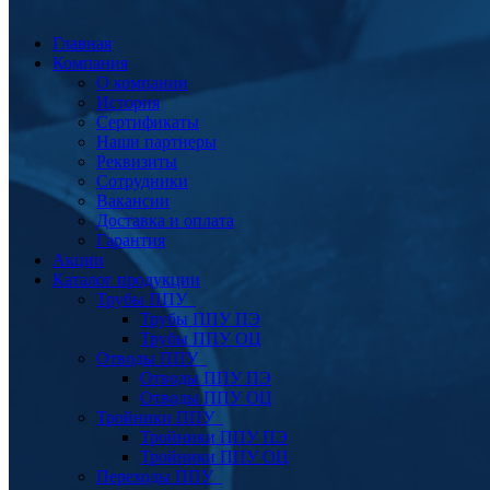
Главная
Компания
О компании
История
Сертификаты
Наши партнеры
Реквизиты
Сотрудники
Вакансии
Доставка и оплата
Гарантия
Акции
Каталог продукции
Трубы ППУ
Трубы ППУ ПЭ
Трубы ППУ ОЦ
Отводы ППУ
Отводы ППУ ПЭ
Отводы ППУ ОЦ
Тройники ППУ
Тройники ППУ ПЭ
Тройники ППУ ОЦ
Переходы ППУ