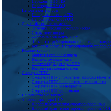
Переходы ППУ ПЭ
Переходы ППУ ОЦ
Неподвижные опоры
Неподвижная опора ПЭ
Неподвижная опора ОЦ
Другие фасонные элементы
Заглушка изоляции металлическая
Скользящие опоры
Z-образные элементы ППУ
Элементы трубопроводов теплогидроизолиро
Концевые элементы трубопроводов теплогид
Комплектующие
Манжеты стенового ввода
Компенсирующие маты
Система ОДК для труб ППУ
Комплекты заделки стыков
Скорлупа ППУ
Скорлупа ППУ с покрытием армофол (фольга
Скорлупа ППУ с покрытием стеклопластик
Скорлупа ППУ без покрытия
Скорлупа ППУ для отводов
Пенопакеты монтажные
Запорная арматура ППУ
Шаровый кран теплогидроизолированный
Шаровый кран теплогидроизолированный О