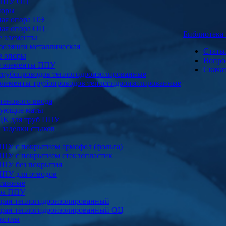
 ППУ ОЦ
поры
ая опора ПЭ
ая опора ОЦ
Библиотек
е элементы
золяции металлическая
Стать
е опоры
Вопро
е элементы ППУ
Скача
трубопроводов теплогидроизолированные
элементы трубопроводов теплогидроизолированные
тенового ввода
ующие маты
ДК для труб ППУ
заделки стыков
ППУ с покрытием армофол (фольга)
ППУ с покрытием стеклопластик
ППУ без покрытия
ППУ для отводов
тажные
ура ППУ
ран теплогидроизолированный
ран теплогидроизолированный ОЦ
котлы