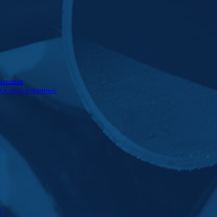
ванные
роизолированные
)
Ц