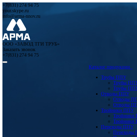
+7(831) 274 94 75
your.skype.ru
info@arma-nnov.ru
ООО «ЗАВОД ТГИ ТРУБ»
Заказать звонок
+7(831) 274 94 75
Каталог продукции
Трубы ППУ
Трубы ПП
Трубы ПП
Отводы ППУ
Отводы П
Отводы П
Тройники ППУ
Тройники
Тройники
Переходы ППУ
Переходы