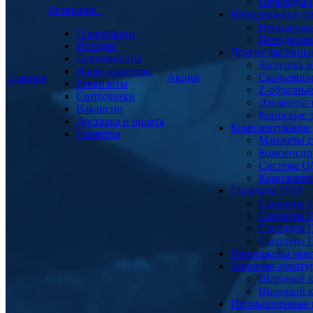
Переходы
Компания
Неподвижные о
Неподвижн
О компании
Неподвижн
История
Другие фасонны
Сертификаты
Заглушка и
Наши партнеры
Главная
Акции
Скользящи
Реквизиты
Z-образны
Сотрудники
Элементы 
Вакансии
Концевые 
Доставка и оплата
Комплектующие
Гарантия
Манжеты с
Компенсир
Система О
Комплекты 
Скорлупа ППУ
Скорлупа 
Скорлупа 
Скорлупа 
Скорлупа 
Пенопакеты мон
Запорная армат
Шаровый к
Шаровый к
Промышленные 