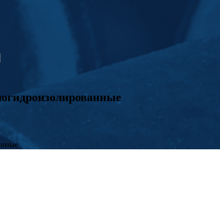
логидроизолированные
анные