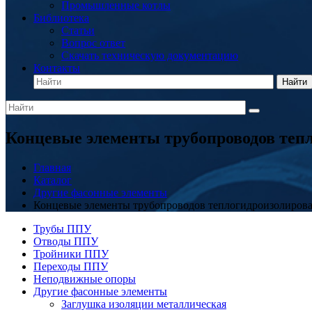
Промышленные котлы
Библиотека
Статьи
Вопрос ответ
Скачать техническую документацию
Контакты
Найти
Концевые элементы трубопроводов теп
Главная
Каталог
Другие фасонные элементы
Концевые элементы трубопроводов теплогидроизолиров
Трубы ППУ
Отводы ППУ
Тройники ППУ
Переходы ППУ
Неподвижные опоры
Другие фасонные элементы
Заглушка изоляции металлическая