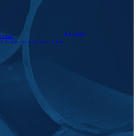
а
и
Контакты
с ответ
ть техническую документацию