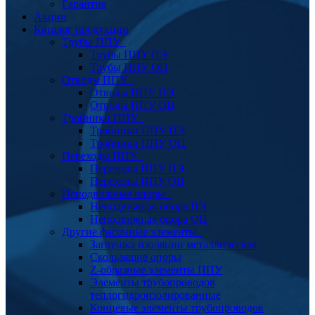
Гарантия
Акции
Каталог продукции
Трубы ППУ
Трубы ППУ ПЭ
Трубы ППУ ОЦ
Отводы ППУ
Отводы ППУ ПЭ
Отводы ППУ ОЦ
Тройники ППУ
Тройники ППУ ПЭ
Тройники ППУ ОЦ
Переходы ППУ
Переходы ППУ ПЭ
Переходы ППУ ОЦ
Неподвижные опоры
Неподвижная опора ПЭ
Неподвижная опора ОЦ
Другие фасонные элементы
Заглушка изоляции металлическая
Скользящие опоры
Z-образные элементы ППУ
Элементы трубопроводов
теплогидроизолированные
Концевые элементы трубопроводов