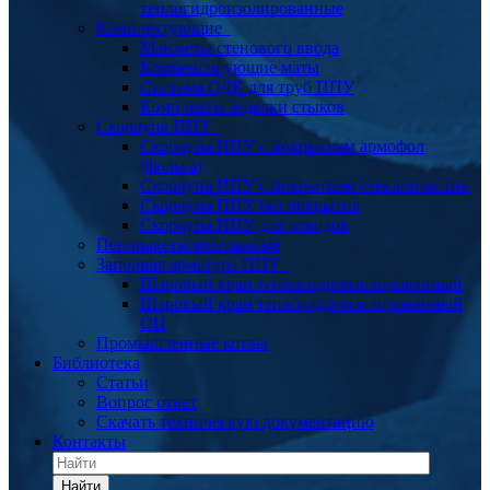
теплогидроизолированные
Комплектующие
Манжеты стенового ввода
Компенсирующие маты
Система ОДК для труб ППУ
Комплекты заделки стыков
Скорлупа ППУ
Скорлупа ППУ с покрытием армофол
(фольга)
Скорлупа ППУ с покрытием стеклопластик
Скорлупа ППУ без покрытия
Скорлупа ППУ для отводов
Пенопакеты монтажные
Запорная арматура ППУ
Шаровый кран теплогидроизолированный
Шаровый кран теплогидроизолированный
ОЦ
Промышленные котлы
Библиотека
Статьи
Вопрос ответ
Скачать техническую документацию
Контакты
Найти