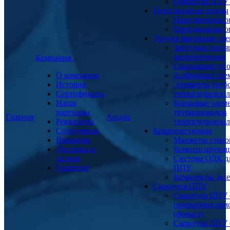
Переходы ППУ
Неподвижные опоры
Неподвижная о
Неподвижная о
Другие фасонные эл
Заглушка изоля
металлическая
Компания
Скользящие оп
О компании
Z-образные эл
История
Элементы труб
Сертификаты
теплогидроизо
Наши
Концевые элем
партнеры
трубопроводов
Главная
Акции
Реквизиты
теплогидроизо
Сотрудники
Комплектующие
Вакансии
Манжеты стено
Доставка и
Компенсирующ
оплата
Система ОДК дл
Гарантия
ППУ
Комплекты заде
Скорлупа ППУ
Скорлупа ППУ 
покрытием арм
(фольга)
Скорлупа ППУ 