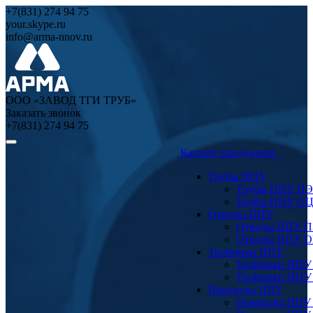
+7(831) 274 94 75
your.skype.ru
info@arma-nnov.ru
ООО «ЗАВОД ТГИ ТРУБ»
Заказать звонок
+7(831) 274 94 75
Каталог продукции
Трубы ППУ
Трубы ППУ ПЭ
Трубы ППУ О
Отводы ППУ
Отводы ППУ 
Отводы ППУ 
Тройники ППУ
Тройники ППУ
Тройники ППУ
Переходы ППУ
Переходы ППУ