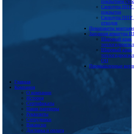
покрытием сте
Скорлупа ППУ 
покрытия
Скорлупа ППУ 
отводов
Пенопакеты монтаж
Запорная арматура 
Шаровый кран
теплогидроизо
Шаровый кран
теплогидроизо
ОЦ
Промышленные котл
Главная
Компания
О компании
История
Сертификаты
Наши партнеры
Реквизиты
Сотрудники
Вакансии
Доставка и оплата