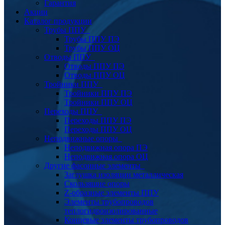
Гарантия
Акции
Каталог продукции
Трубы ППУ
Трубы ППУ ПЭ
Трубы ППУ ОЦ
Отводы ППУ
Отводы ППУ ПЭ
Отводы ППУ ОЦ
Тройники ППУ
Тройники ППУ ПЭ
Тройники ППУ ОЦ
Переходы ППУ
Переходы ППУ ПЭ
Переходы ППУ ОЦ
Неподвижные опоры
Неподвижная опора ПЭ
Неподвижная опора ОЦ
Другие фасонные элементы
Заглушка изоляции металлическая
Скользящие опоры
Z-образные элементы ППУ
Элементы трубопроводов
теплогидроизолированные
Концевые элементы трубопроводов