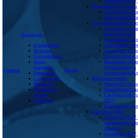
Переходы ППУ
Неподвижные опоры
Неподвижная о
Неподвижная о
Другие фасонные эл
Заглушка изоля
металлическая
Компания
Скользящие оп
О компании
Z-образные эл
История
Элементы труб
Сертификаты
теплогидроизо
Наши
Концевые элем
партнеры
трубопроводов
Главная
Акции
Реквизиты
теплогидроизо
Сотрудники
Комплектующие
Вакансии
Манжеты стено
Доставка и
Компенсирующ
оплата
Система ОДК дл
Гарантия
ППУ
Комплекты заде
Скорлупа ППУ
Скорлупа ППУ 
покрытием арм
(фольга)
Скорлупа ППУ 