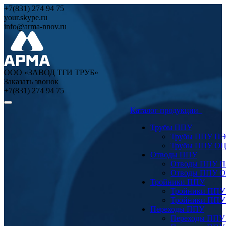
+7(831) 274 94 75
your.skype.ru
info@arma-nnov.ru
ООО «ЗАВОД ТГИ ТРУБ»
Заказать звонок
+7(831) 274 94 75
Каталог продукции
Трубы ППУ
Трубы ППУ ПЭ
Трубы ППУ О
Отводы ППУ
Отводы ППУ 
Отводы ППУ 
Тройники ППУ
Тройники ППУ
Тройники ППУ
Переходы ППУ
Переходы ППУ