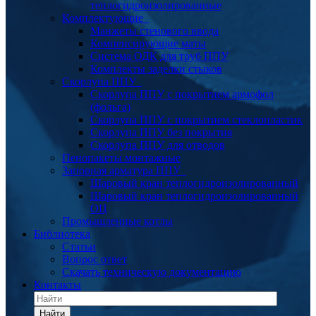
теплогидроизолированные
Комплектующие
Манжеты стенового ввода
Компенсирующие маты
Система ОДК для труб ППУ
Комплекты заделки стыков
Скорлупа ППУ
Скорлупа ППУ с покрытием армофол
(фольга)
Скорлупа ППУ с покрытием стеклопластик
Скорлупа ППУ без покрытия
Скорлупа ППУ для отводов
Пенопакеты монтажные
Запорная арматура ППУ
Шаровый кран теплогидроизолированный
Шаровый кран теплогидроизолированный
ОЦ
Промышленные котлы
Библиотека
Статьи
Вопрос ответ
Скачать техническую документацию
Контакты
Найти