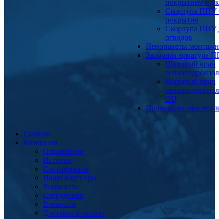
покрытием сте
Скорлупа ППУ 
покрытия
Скорлупа ППУ 
отводов
Пенопакеты монтаж
Запорная арматура 
Шаровый кран
теплогидроизо
Шаровый кран
теплогидроизо
ОЦ
Промышленные котл
Главная
Компания
О компании
История
Сертификаты
Наши партнеры
Реквизиты
Сотрудники
Вакансии
Доставка и оплата