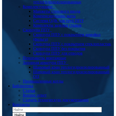
теплогидроизолированные
Комплектующие
Манжеты стенового ввода
Компенсирующие маты
Система ОДК для труб ППУ
Комплекты заделки стыков
Скорлупа ППУ
Скорлупа ППУ с покрытием армофол
(фольга)
Скорлупа ППУ с покрытием стеклопластик
Скорлупа ППУ без покрытия
Скорлупа ППУ для отводов
Пенопакеты монтажные
Запорная арматура ППУ
Шаровый кран теплогидроизолированный
Шаровый кран теплогидроизолированный
ОЦ
Промышленные котлы
Библиотека
Статьи
Вопрос ответ
Скачать техническую документацию
Контакты
Найти