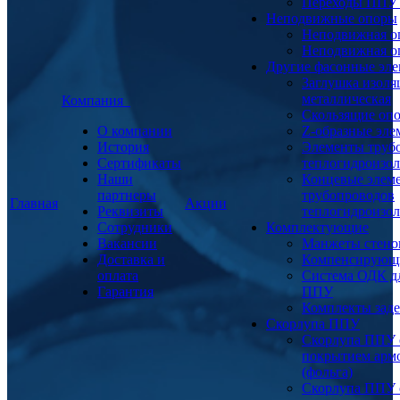
Переходы ППУ
Неподвижные опоры
Неподвижная о
Неподвижная о
Другие фасонные эл
Заглушка изоля
металлическая
Компания
Скользящие оп
О компании
Z-образные эл
История
Элементы труб
Сертификаты
теплогидроизо
Наши
Концевые элем
партнеры
трубопроводов
Главная
Акции
Реквизиты
теплогидроизо
Сотрудники
Комплектующие
Вакансии
Манжеты стено
Доставка и
Компенсирующ
оплата
Система ОДК дл
Гарантия
ППУ
Комплекты заде
Скорлупа ППУ
Скорлупа ППУ 
покрытием арм
(фольга)
Скорлупа ППУ 