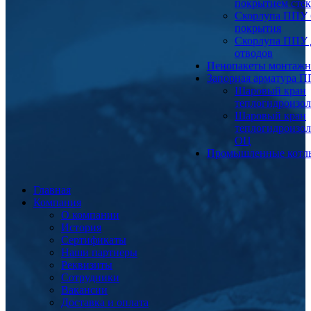
покрытием сте
Скорлупа ППУ 
покрытия
Скорлупа ППУ 
отводов
Пенопакеты монтаж
Запорная арматура 
Шаровый кран
теплогидроизо
Шаровый кран
теплогидроизо
ОЦ
Промышленные котл
Главная
Компания
О компании
История
Сертификаты
Наши партнеры
Реквизиты
Сотрудники
Вакансии
Доставка и оплата