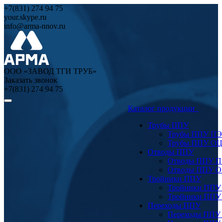
+7(831) 274 94 75
your.skype.ru
info@arma-nnov.ru
ООО «ЗАВОД ТГИ ТРУБ»
Заказать звонок
+7(831) 274 94 75
Каталог продукции
Трубы ППУ
Трубы ППУ ПЭ
Трубы ППУ О
Отводы ППУ
Отводы ППУ 
Отводы ППУ 
Тройники ППУ
Тройники ППУ
Тройники ППУ
Переходы ППУ
Переходы ППУ