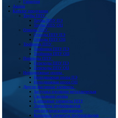
Гарантия
Акции
Каталог продукции
Трубы ППУ
Трубы ППУ ПЭ
Трубы ППУ ОЦ
Отводы ППУ
Отводы ППУ ПЭ
Отводы ППУ ОЦ
Тройники ППУ
Тройники ППУ ПЭ
Тройники ППУ ОЦ
Переходы ППУ
Переходы ППУ ПЭ
Переходы ППУ ОЦ
Неподвижные опоры
Неподвижная опора ПЭ
Неподвижная опора ОЦ
Другие фасонные элементы
Заглушка изоляции металлическая
Скользящие опоры
Z-образные элементы ППУ
Элементы трубопроводов
теплогидроизолированные
Концевые элементы трубопроводов