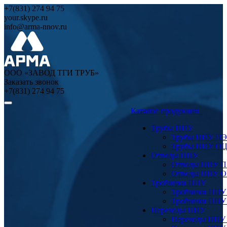
+7(831) 274 94 75
your.skype.ru
info@arma-nnov.ru
ООО «ЗАВОД ТГИ ТРУБ»
Заказать звонок
+7(831) 274 94 75
Каталог продукции
Трубы ППУ
Трубы ППУ ПЭ
Трубы ППУ О
Отводы ППУ
Отводы ППУ 
Отводы ППУ 
Тройники ППУ
Тройники ППУ
Тройники ППУ
Переходы ППУ
Переходы ППУ