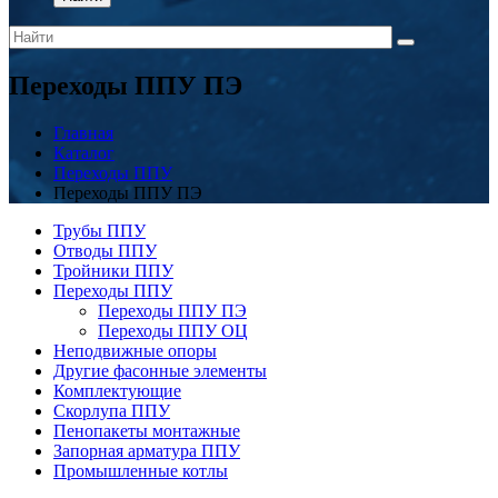
Переходы ППУ ПЭ
Главная
Каталог
Переходы ППУ
Переходы ППУ ПЭ
Трубы ППУ
Отводы ППУ
Тройники ППУ
Переходы ППУ
Переходы ППУ ПЭ
Переходы ППУ ОЦ
Неподвижные опоры
Другие фасонные элементы
Комплектующие
Скорлупа ППУ
Пенопакеты монтажные
Запорная арматура ППУ
Промышленные котлы