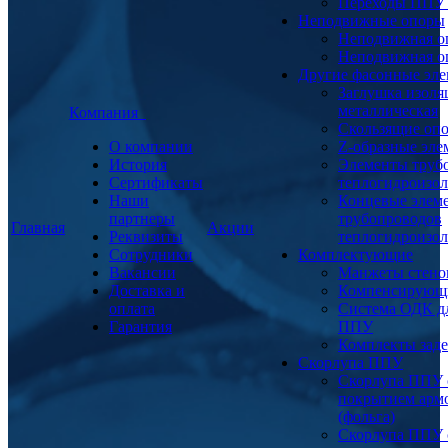
Переходы ППУ
Неподвижные опоры
Неподвижная о
Неподвижная о
Другие фасонные эл
Заглушка изоля
металлическая
Компания
Скользящие оп
О компании
Z-образные эл
История
Элементы труб
Сертификаты
теплогидроизо
Наши
Концевые элем
партнеры
трубопроводов
Главная
Акции
Реквизиты
теплогидроизо
Сотрудники
Комплектующие
Вакансии
Манжеты стено
Доставка и
Компенсирующ
оплата
Система ОДК дл
Гарантия
ППУ
Комплекты заде
Скорлупа ППУ
Скорлупа ППУ 
покрытием арм
(фольга)
Скорлупа ППУ 