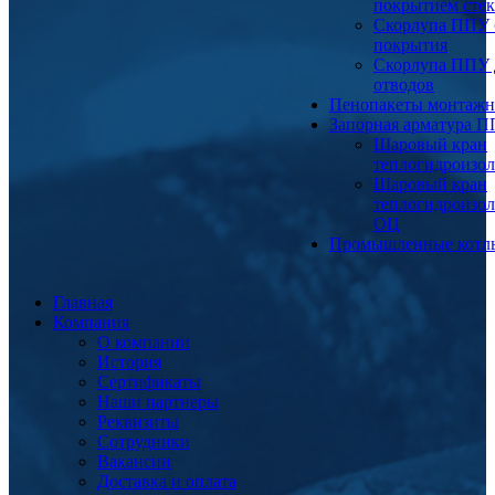
покрытием сте
Скорлупа ППУ 
покрытия
Скорлупа ППУ 
отводов
Пенопакеты монтаж
Запорная арматура 
Шаровый кран
теплогидроизо
Шаровый кран
теплогидроизо
ОЦ
Промышленные котл
Главная
Компания
О компании
История
Сертификаты
Наши партнеры
Реквизиты
Сотрудники
Вакансии
Доставка и оплата