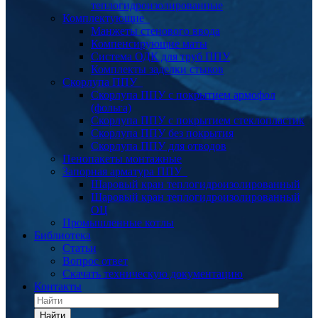
теплогидроизолированные
Комплектующие
Манжеты стенового ввода
Компенсирующие маты
Система ОДК для труб ППУ
Комплекты заделки стыков
Скорлупа ППУ
Скорлупа ППУ с покрытием армофол
(фольга)
Скорлупа ППУ с покрытием стеклопластик
Скорлупа ППУ без покрытия
Скорлупа ППУ для отводов
Пенопакеты монтажные
Запорная арматура ППУ
Шаровый кран теплогидроизолированный
Шаровый кран теплогидроизолированный
ОЦ
Промышленные котлы
Библиотека
Статьи
Вопрос ответ
Скачать техническую документацию
Контакты
Найти