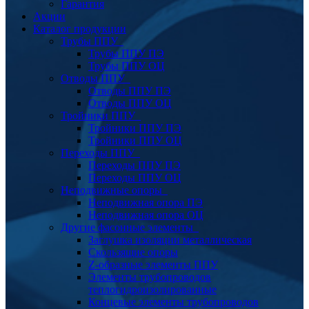
Гарантия
Акции
Каталог продукции
Трубы ППУ
Трубы ППУ ПЭ
Трубы ППУ ОЦ
Отводы ППУ
Отводы ППУ ПЭ
Отводы ППУ ОЦ
Тройники ППУ
Тройники ППУ ПЭ
Тройники ППУ ОЦ
Переходы ППУ
Переходы ППУ ПЭ
Переходы ППУ ОЦ
Неподвижные опоры
Неподвижная опора ПЭ
Неподвижная опора ОЦ
Другие фасонные элементы
Заглушка изоляции металлическая
Скользящие опоры
Z-образные элементы ППУ
Элементы трубопроводов
теплогидроизолированные
Концевые элементы трубопроводов