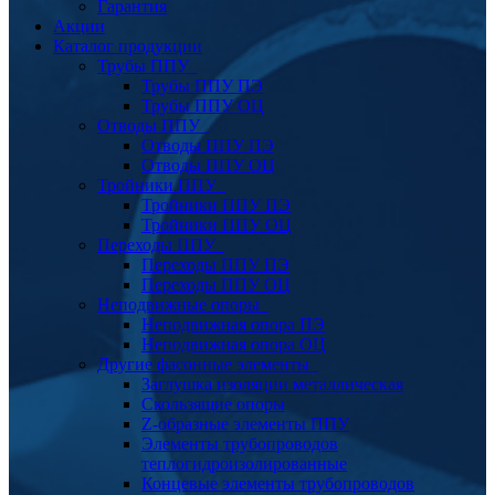
Гарантия
Акции
Каталог продукции
Трубы ППУ
Трубы ППУ ПЭ
Трубы ППУ ОЦ
Отводы ППУ
Отводы ППУ ПЭ
Отводы ППУ ОЦ
Тройники ППУ
Тройники ППУ ПЭ
Тройники ППУ ОЦ
Переходы ППУ
Переходы ППУ ПЭ
Переходы ППУ ОЦ
Неподвижные опоры
Неподвижная опора ПЭ
Неподвижная опора ОЦ
Другие фасонные элементы
Заглушка изоляции металлическая
Скользящие опоры
Z-образные элементы ППУ
Элементы трубопроводов
теплогидроизолированные
Концевые элементы трубопроводов