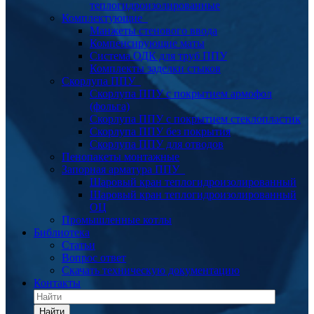
теплогидроизолированные
Комплектующие
Манжеты стенового ввода
Компенсирующие маты
Система ОДК для труб ППУ
Комплекты заделки стыков
Скорлупа ППУ
Скорлупа ППУ с покрытием армофол
(фольга)
Скорлупа ППУ с покрытием стеклопластик
Скорлупа ППУ без покрытия
Скорлупа ППУ для отводов
Пенопакеты монтажные
Запорная арматура ППУ
Шаровый кран теплогидроизолированный
Шаровый кран теплогидроизолированный
ОЦ
Промышленные котлы
Библиотека
Статьи
Вопрос ответ
Скачать техническую документацию
Контакты
Найти