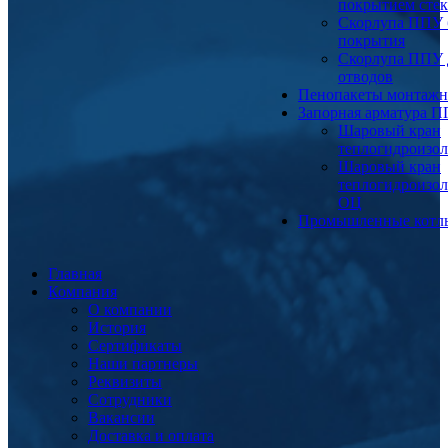
покрытием сте
Скорлупа ППУ 
покрытия
Скорлупа ППУ 
отводов
Пенопакеты монтаж
Запорная арматура 
Шаровый кран
теплогидроизо
Шаровый кран
теплогидроизо
ОЦ
Промышленные котл
Главная
Компания
О компании
История
Сертификаты
Наши партнеры
Реквизиты
Сотрудники
Вакансии
Доставка и оплата