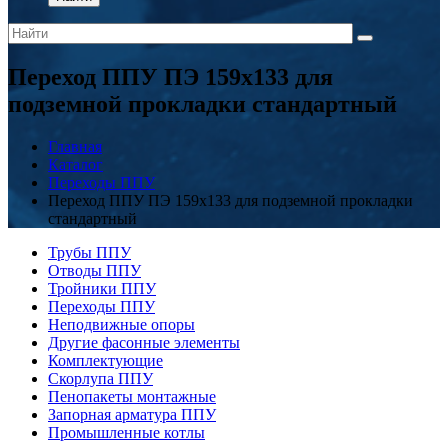
Переход ППУ ПЭ 159x133 для
подземной прокладки стандартный
Главная
Каталог
Переходы ППУ
Переход ППУ ПЭ 159x133 для подземной прокладки
стандартный
Трубы ППУ
Отводы ППУ
Тройники ППУ
Переходы ППУ
Неподвижные опоры
Другие фасонные элементы
Комплектующие
Скорлупа ППУ
Пенопакеты монтажные
Запорная арматура ППУ
Промышленные котлы