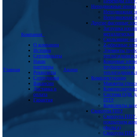
Переходы ППУ
Неподвижные опоры
Неподвижная о
Неподвижная о
Другие фасонные эл
Заглушка изоля
металлическая
Компания
Скользящие оп
О компании
Z-образные эл
История
Элементы труб
Сертификаты
теплогидроизо
Наши
Концевые элем
партнеры
трубопроводов
Главная
Акции
Реквизиты
теплогидроизо
Сотрудники
Комплектующие
Вакансии
Манжеты стено
Доставка и
Компенсирующ
оплата
Система ОДК дл
Гарантия
ППУ
Комплекты заде
Скорлупа ППУ
Скорлупа ППУ 
покрытием арм
(фольга)
Скорлупа ППУ 