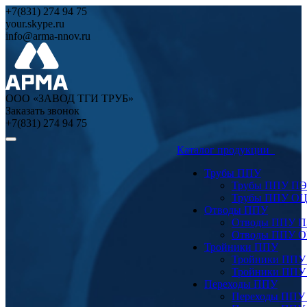
+7(831) 274 94 75
your.skype.ru
info@arma-nnov.ru
ООО «ЗАВОД ТГИ ТРУБ»
Заказать звонок
+7(831) 274 94 75
Каталог продукции
Трубы ППУ
Трубы ППУ ПЭ
Трубы ППУ О
Отводы ППУ
Отводы ППУ 
Отводы ППУ 
Тройники ППУ
Тройники ППУ
Тройники ППУ
Переходы ППУ
Переходы ППУ