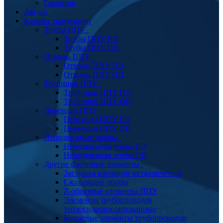
Гарантия
Акции
Каталог продукции
Трубы ППУ
Трубы ППУ ПЭ
Трубы ППУ ОЦ
Отводы ППУ
Отводы ППУ ПЭ
Отводы ППУ ОЦ
Тройники ППУ
Тройники ППУ ПЭ
Тройники ППУ ОЦ
Переходы ППУ
Переходы ППУ ПЭ
Переходы ППУ ОЦ
Неподвижные опоры
Неподвижная опора ПЭ
Неподвижная опора ОЦ
Другие фасонные элементы
Заглушка изоляции металлическая
Скользящие опоры
Z-образные элементы ППУ
Элементы трубопроводов
теплогидроизолированные
Концевые элементы трубопроводов