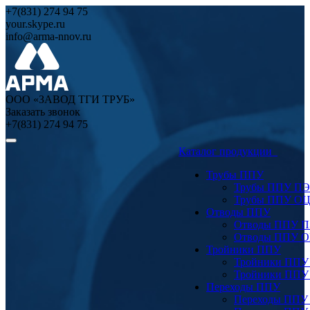
+7(831) 274 94 75
your.skype.ru
info@arma-nnov.ru
ООО «ЗАВОД ТГИ ТРУБ»
Заказать звонок
+7(831) 274 94 75
Каталог продукции
Трубы ППУ
Трубы ППУ ПЭ
Трубы ППУ О
Отводы ППУ
Отводы ППУ 
Отводы ППУ 
Тройники ППУ
Тройники ППУ
Тройники ППУ
Переходы ППУ
Переходы ППУ