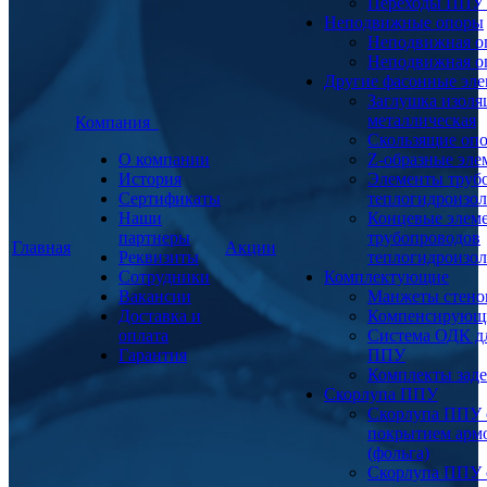
Переходы ППУ
Неподвижные опоры
Неподвижная о
Неподвижная о
Другие фасонные эл
Заглушка изоля
металлическая
Компания
Скользящие оп
О компании
Z-образные эл
История
Элементы труб
Сертификаты
теплогидроизо
Наши
Концевые элем
партнеры
трубопроводов
Главная
Акции
Реквизиты
теплогидроизо
Сотрудники
Комплектующие
Вакансии
Манжеты стено
Доставка и
Компенсирующ
оплата
Система ОДК дл
Гарантия
ППУ
Комплекты заде
Скорлупа ППУ
Скорлупа ППУ 
покрытием арм
(фольга)
Скорлупа ППУ 