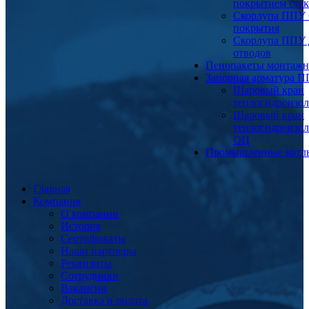
покрытием сте
Скорлупа ППУ 
покрытия
Скорлупа ППУ 
отводов
Пенопакеты монтаж
Запорная арматура 
Шаровый кран
теплогидроизо
Шаровый кран
теплогидроизо
ОЦ
Промышленные котл
Главная
Компания
О компании
История
Сертификаты
Наши партнеры
Реквизиты
Сотрудники
Вакансии
Доставка и оплата