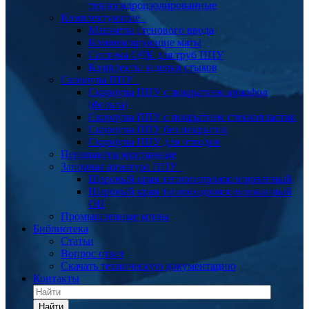
теплогидроизолированные
Комплектующие
Манжеты стенового ввода
Компенсирующие маты
Система ОДК для труб ППУ
Комплекты заделки стыков
Скорлупа ППУ
Скорлупа ППУ с покрытием армофол
(фольга)
Скорлупа ППУ с покрытием стеклопластик
Скорлупа ППУ без покрытия
Скорлупа ППУ для отводов
Пенопакеты монтажные
Запорная арматура ППУ
Шаровый кран теплогидроизолированный
Шаровый кран теплогидроизолированный
ОЦ
Промышленные котлы
Библиотека
Статьи
Вопрос ответ
Скачать техническую документацию
Контакты
Найти