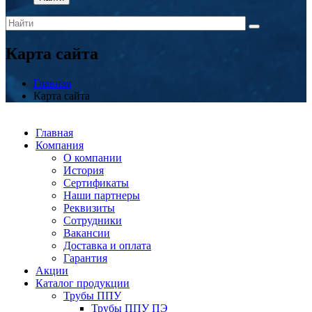
Карта сайта
Главная
Карта сайта
Главная
Компания
О компании
История
Сертификаты
Наши партнеры
Реквизиты
Сотрудники
Вакансии
Доставка и оплата
Гарантия
Акции
Каталог продукции
Трубы ППУ
Трубы ППУ ПЭ