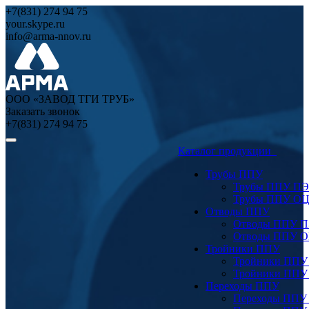
+7(831) 274 94 75
your.skype.ru
info@arma-nnov.ru
ООО «ЗАВОД ТГИ ТРУБ»
Заказать звонок
+7(831) 274 94 75
Каталог продукции
Трубы ППУ
Трубы ППУ ПЭ
Трубы ППУ О
Отводы ППУ
Отводы ППУ 
Отводы ППУ 
Тройники ППУ
Тройники ППУ
Тройники ППУ
Переходы ППУ
Переходы ППУ