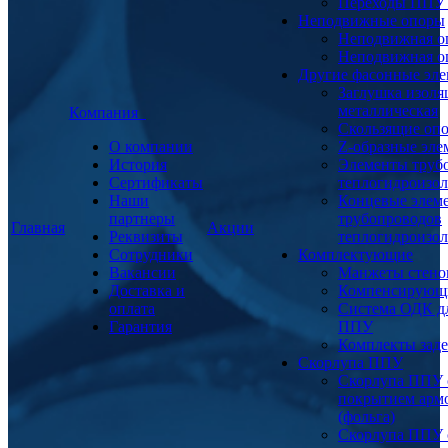
Переходы ППУ
Неподвижные опоры
Неподвижная о
Неподвижная о
Другие фасонные эл
Заглушка изоля
металлическая
Компания
Скользящие оп
О компании
Z-образные эл
История
Элементы труб
Сертификаты
теплогидроизо
Наши
Концевые элем
партнеры
трубопроводов
Главная
Акции
Реквизиты
теплогидроизо
Сотрудники
Комплектующие
Вакансии
Манжеты стено
Доставка и
Компенсирующ
оплата
Система ОДК дл
Гарантия
ППУ
Комплекты заде
Скорлупа ППУ
Скорлупа ППУ 
покрытием арм
(фольга)
Скорлупа ППУ 