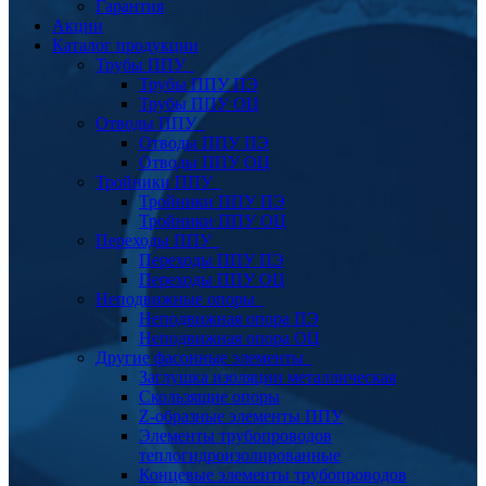
Гарантия
Акции
Каталог продукции
Трубы ППУ
Трубы ППУ ПЭ
Трубы ППУ ОЦ
Отводы ППУ
Отводы ППУ ПЭ
Отводы ППУ ОЦ
Тройники ППУ
Тройники ППУ ПЭ
Тройники ППУ ОЦ
Переходы ППУ
Переходы ППУ ПЭ
Переходы ППУ ОЦ
Неподвижные опоры
Неподвижная опора ПЭ
Неподвижная опора ОЦ
Другие фасонные элементы
Заглушка изоляции металлическая
Скользящие опоры
Z-образные элементы ППУ
Элементы трубопроводов
теплогидроизолированные
Концевые элементы трубопроводов