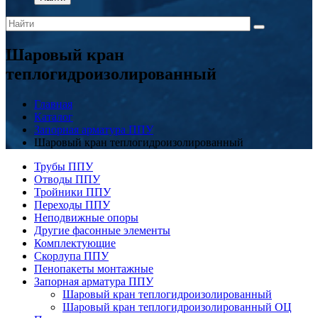
Шаровый кран
теплогидроизолированный
Главная
Каталог
Запорная арматура ППУ
Шаровый кран теплогидроизолированный
Трубы ППУ
Отводы ППУ
Тройники ППУ
Переходы ППУ
Неподвижные опоры
Другие фасонные элементы
Комплектующие
Скорлупа ППУ
Пенопакеты монтажные
Запорная арматура ППУ
Шаровый кран теплогидроизолированный
Шаровый кран теплогидроизолированный ОЦ