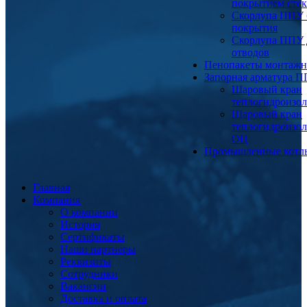
покрытием сте
Скорлупа ППУ 
покрытия
Скорлупа ППУ 
отводов
Пенопакеты монтаж
Запорная арматура 
Шаровый кран
теплогидроизо
Шаровый кран
теплогидроизо
ОЦ
Промышленные котл
Главная
Компания
О компании
История
Сертификаты
Наши партнеры
Реквизиты
Сотрудники
Вакансии
Доставка и оплата