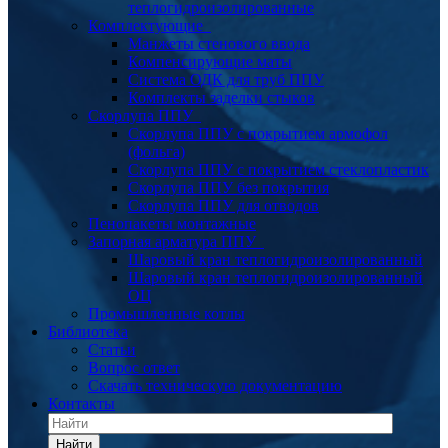
теплогидроизолированные
Комплектующие
Манжеты стенового ввода
Компенсирующие маты
Система ОДК для труб ППУ
Комплекты заделки стыков
Скорлупа ППУ
Скорлупа ППУ с покрытием армофол
(фольга)
Скорлупа ППУ с покрытием стеклопластик
Скорлупа ППУ без покрытия
Скорлупа ППУ для отводов
Пенопакеты монтажные
Запорная арматура ППУ
Шаровый кран теплогидроизолированный
Шаровый кран теплогидроизолированный
ОЦ
Промышленные котлы
Библиотека
Статьи
Вопрос ответ
Скачать техническую документацию
Контакты
Найти