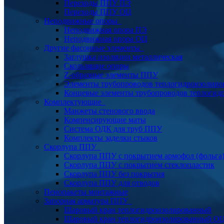
Переходы ППУ ПЭ
Переходы ППУ ОЦ
Неподвижные опоры
Неподвижная опора ПЭ
Неподвижная опора ОЦ
Другие фасонные элементы
Заглушка изоляции металлическая
Скользящие опоры
Z-образные элементы ППУ
Элементы трубопроводов теплогидроизолиро
Концевые элементы трубопроводов теплогид
Комплектующие
Манжеты стенового ввода
Компенсирующие маты
Система ОДК для труб ППУ
Комплекты заделки стыков
Скорлупа ППУ
Скорлупа ППУ с покрытием армофол (фольга
Скорлупа ППУ с покрытием стеклопластик
Скорлупа ППУ без покрытия
Скорлупа ППУ для отводов
Пенопакеты монтажные
Запорная арматура ППУ
Шаровый кран теплогидроизолированный
Шаровый кран теплогидроизолированный О