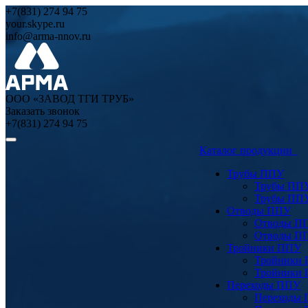
+7(831) 274 94 75
your.skype.ru
info@arma-nnov.ru
ООО «ЗАВОД ТГИ ТРУБ»
Заказать звонок
+7(831) 274 94 75
Каталог продукции
Трубы ППУ
Трубы ПП
Трубы ПП
Отводы ППУ
Отводы П
Отводы П
Тройники ППУ
Тройники
Тройники
Переходы ППУ
Переходы