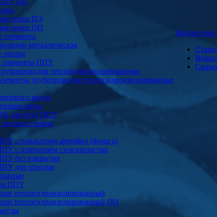
 ППУ ОЦ
поры
ая опора ПЭ
ая опора ОЦ
Библиотек
е элементы
золяции металлическая
Стать
е опоры
Вопро
е элементы ППУ
Скача
трубопроводов теплогидроизолированные
элементы трубопроводов теплогидроизолированные
тенового ввода
ующие маты
ДК для труб ППУ
заделки стыков
ППУ с покрытием армофол (фольга)
ППУ с покрытием стеклопластик
ППУ без покрытия
ППУ для отводов
тажные
ура ППУ
ран теплогидроизолированный
ран теплогидроизолированный ОЦ
котлы