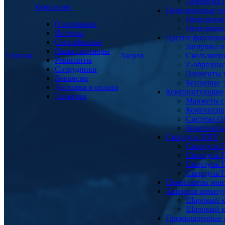
Переходы
Компания
Неподвижные о
Неподвижн
О компании
Неподвижн
История
Другие фасонны
Сертификаты
Заглушка и
Наши партнеры
Главная
Акции
Скользящи
Реквизиты
Z-образны
Сотрудники
Элементы 
Вакансии
Концевые 
Доставка и оплата
Комплектующие
Гарантия
Манжеты с
Компенсир
Система О
Комплекты 
Скорлупа ППУ
Скорлупа 
Скорлупа 
Скорлупа 
Скорлупа 
Пенопакеты мон
Запорная армат
Шаровый к
Шаровый к
Промышленные 