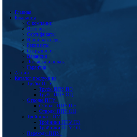
Главная
Компания
О компании
История
Сертификаты
Наши партнеры
Реквизиты
Сотрудники
Вакансии
Доставка и оплата
Гарантия
Акции
Каталог продукции
Трубы ППУ
Трубы ППУ ПЭ
Трубы ППУ ОЦ
Отводы ППУ
Отводы ППУ ПЭ
Отводы ППУ ОЦ
Тройники ППУ
Тройники ППУ ПЭ
Тройники ППУ ОЦ
Переходы ППУ