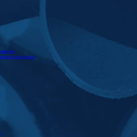
ванные
роизолированные
)
Ц