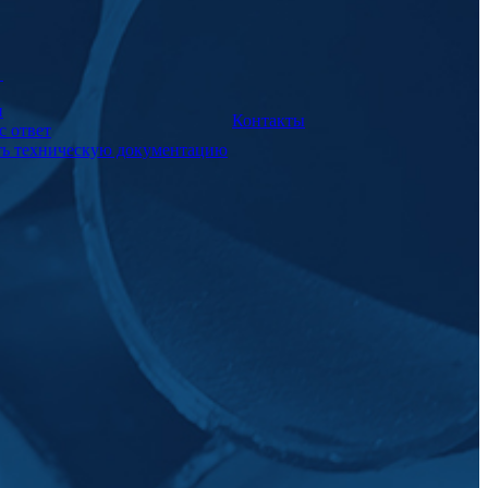
а
и
Контакты
с ответ
ть техническую документацию