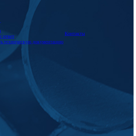
а
и
Контакты
с ответ
ть техническую документацию