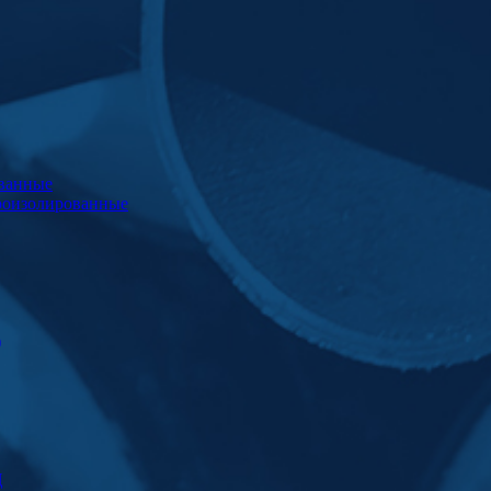
ванные
роизолированные
)
Ц