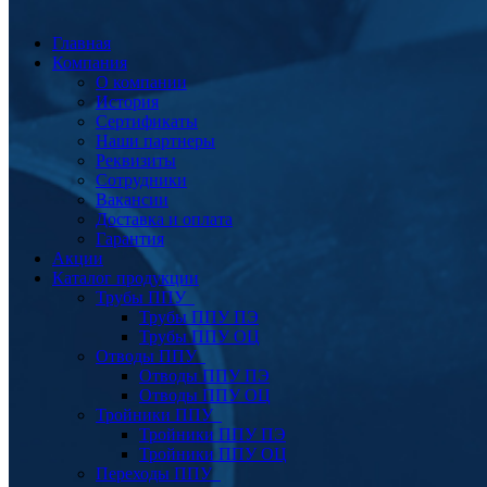
Главная
Компания
О компании
История
Сертификаты
Наши партнеры
Реквизиты
Сотрудники
Вакансии
Доставка и оплата
Гарантия
Акции
Каталог продукции
Трубы ППУ
Трубы ППУ ПЭ
Трубы ППУ ОЦ
Отводы ППУ
Отводы ППУ ПЭ
Отводы ППУ ОЦ
Тройники ППУ
Тройники ППУ ПЭ
Тройники ППУ ОЦ
Переходы ППУ