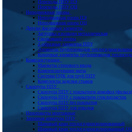
Переходы ППУ ПЭ
Переходы ППУ ОЦ
Неподвижные опоры
Неподвижная опора ПЭ
Неподвижная опора ОЦ
Другие фасонные элементы
Заглушка изоляции металлическая
Скользящие опоры
Z-образные элементы ППУ
Элементы трубопроводов теплогидроизолиро
Концевые элементы трубопроводов теплогид
Комплектующие
Манжеты стенового ввода
Компенсирующие маты
Система ОДК для труб ППУ
Комплекты заделки стыков
Скорлупа ППУ
Скорлупа ППУ с покрытием армофол (фольга
Скорлупа ППУ с покрытием стеклопластик
Скорлупа ППУ без покрытия
Скорлупа ППУ для отводов
Пенопакеты монтажные
Запорная арматура ППУ
Шаровый кран теплогидроизолированный
Шаровый кран теплогидроизолированный О