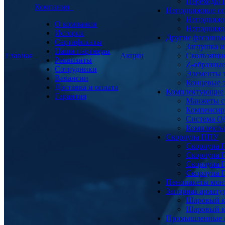
Переходы
Компания
Неподвижные о
Неподвижн
О компании
Неподвижн
История
Другие фасонны
Сертификаты
Заглушка и
Наши партнеры
Главная
Акции
Скользящи
Реквизиты
Z-образны
Сотрудники
Элементы 
Вакансии
Концевые 
Доставка и оплата
Комплектующие
Гарантия
Манжеты с
Компенсир
Система О
Комплекты 
Скорлупа ППУ
Скорлупа 
Скорлупа 
Скорлупа 
Скорлупа 
Пенопакеты мон
Запорная армат
Шаровый к
Шаровый к
Промышленные 