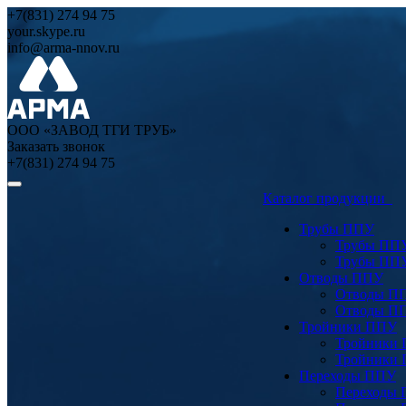
+7(831) 274 94 75
your.skype.ru
info@arma-nnov.ru
ООО «ЗАВОД ТГИ ТРУБ»
Заказать звонок
+7(831) 274 94 75
Каталог продукции
Трубы ППУ
Трубы ПП
Трубы ПП
Отводы ППУ
Отводы П
Отводы П
Тройники ППУ
Тройники
Тройники
Переходы ППУ
Переходы