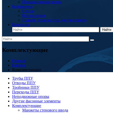
Промышленные котлы
Библиотека
Статьи
Вопрос ответ
Скачать техническую документацию
Контакты
Найти
Комплектующие
Главная
Каталог
Комплектующие
Трубы ППУ
Отводы ППУ
Тройники ППУ
Переходы ППУ
Неподвижные опоры
Другие фасонные элементы
Комплектующие
Манжеты стенового ввода