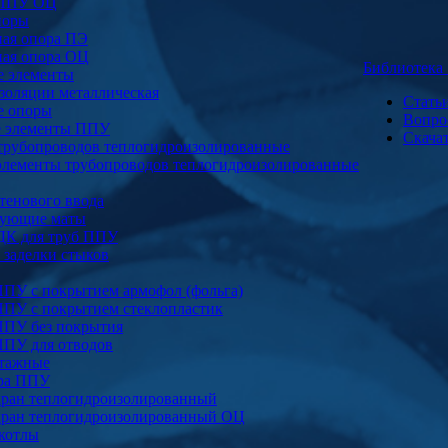
 ППУ ОЦ
поры
ая опора ПЭ
ая опора ОЦ
Библиотек
е элементы
золяции металлическая
Стать
е опоры
Вопро
е элементы ППУ
Скача
трубопроводов теплогидроизолированные
элементы трубопроводов теплогидроизолированные
тенового ввода
ующие маты
ДК для труб ППУ
заделки стыков
ППУ с покрытием армофол (фольга)
ППУ с покрытием стеклопластик
ППУ без покрытия
ППУ для отводов
тажные
ура ППУ
ран теплогидроизолированный
ран теплогидроизолированный ОЦ
котлы