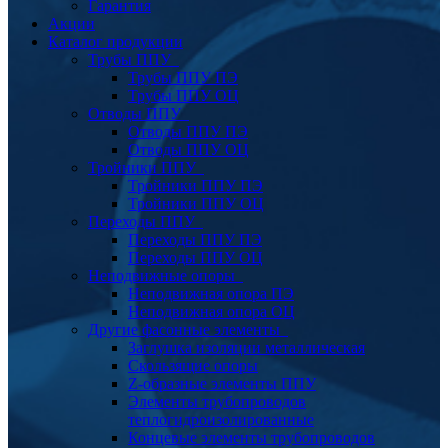
Гарантия
Акции
Каталог продукции
Трубы ППУ
Трубы ППУ ПЭ
Трубы ППУ ОЦ
Отводы ППУ
Отводы ППУ ПЭ
Отводы ППУ ОЦ
Тройники ППУ
Тройники ППУ ПЭ
Тройники ППУ ОЦ
Переходы ППУ
Переходы ППУ ПЭ
Переходы ППУ ОЦ
Неподвижные опоры
Неподвижная опора ПЭ
Неподвижная опора ОЦ
Другие фасонные элементы
Заглушка изоляции металлическая
Скользящие опоры
Z-образные элементы ППУ
Элементы трубопроводов
теплогидроизолированные
Концевые элементы трубопроводов