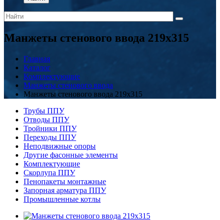
Манжеты стенового ввода 219x315
Главная
Каталог
Комплектующие
Манжеты стенового ввода
Манжеты стенового ввода 219x315
Трубы ППУ
Отводы ППУ
Тройники ППУ
Переходы ППУ
Неподвижные опоры
Другие фасонные элементы
Комплектующие
Скорлупа ППУ
Пенопакеты монтажные
Запорная арматура ППУ
Промышленные котлы