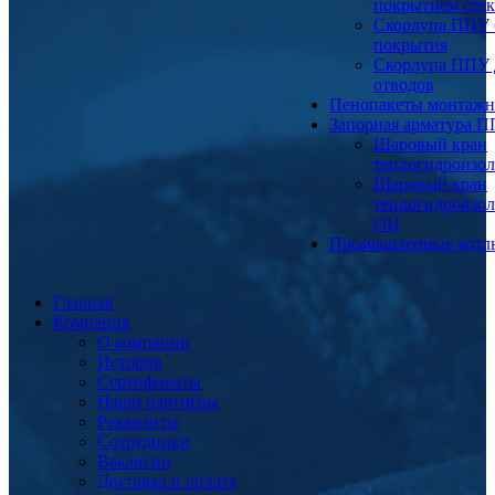
покрытием сте
Скорлупа ППУ 
покрытия
Скорлупа ППУ 
отводов
Пенопакеты монтаж
Запорная арматура 
Шаровый кран
теплогидроизо
Шаровый кран
теплогидроизо
ОЦ
Промышленные котл
Главная
Компания
О компании
История
Сертификаты
Наши партнеры
Реквизиты
Сотрудники
Вакансии
Доставка и оплата