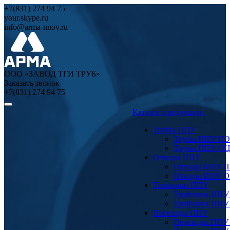
+7(831) 274 94 75
your.skype.ru
info@arma-nnov.ru
ООО «ЗАВОД ТГИ ТРУБ»
Заказать звонок
+7(831) 274 94 75
Каталог продукции
Трубы ППУ
Трубы ППУ ПЭ
Трубы ППУ О
Отводы ППУ
Отводы ППУ 
Отводы ППУ 
Тройники ППУ
Тройники ППУ
Тройники ППУ
Переходы ППУ
Переходы ППУ