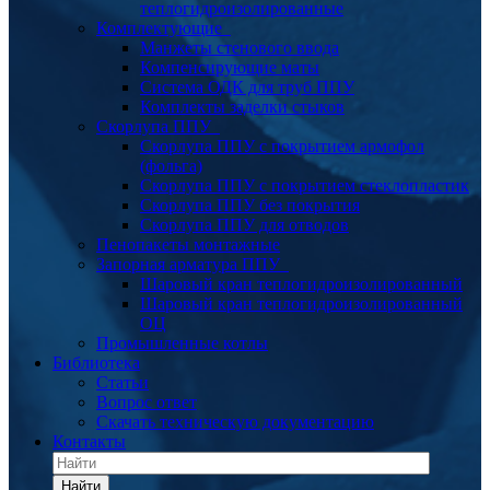
теплогидроизолированные
Комплектующие
Манжеты стенового ввода
Компенсирующие маты
Система ОДК для труб ППУ
Комплекты заделки стыков
Скорлупа ППУ
Скорлупа ППУ с покрытием армофол
(фольга)
Скорлупа ППУ с покрытием стеклопластик
Скорлупа ППУ без покрытия
Скорлупа ППУ для отводов
Пенопакеты монтажные
Запорная арматура ППУ
Шаровый кран теплогидроизолированный
Шаровый кран теплогидроизолированный
ОЦ
Промышленные котлы
Библиотека
Статьи
Вопрос ответ
Скачать техническую документацию
Контакты
Найти