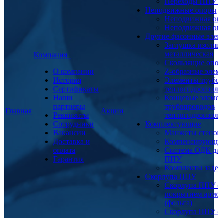
Переходы ППУ
Неподвижные опоры
Неподвижная о
Неподвижная о
Другие фасонные эл
Заглушка изоля
металлическая
Компания
Скользящие оп
О компании
Z-образные эл
История
Элементы труб
Сертификаты
теплогидроизо
Наши
Концевые элем
партнеры
трубопроводов
Главная
Акции
Реквизиты
теплогидроизо
Сотрудники
Комплектующие
Вакансии
Манжеты стено
Доставка и
Компенсирующ
оплата
Система ОДК дл
Гарантия
ППУ
Комплекты заде
Скорлупа ППУ
Скорлупа ППУ 
покрытием арм
(фольга)
Скорлупа ППУ 