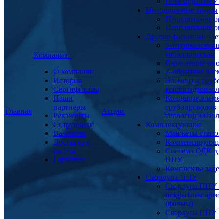
Переходы ППУ
Неподвижные опоры
Неподвижная о
Неподвижная о
Другие фасонные эл
Заглушка изоля
металлическая
Компания
Скользящие оп
О компании
Z-образные эл
История
Элементы труб
Сертификаты
теплогидроизо
Наши
Концевые элем
партнеры
трубопроводов
Главная
Акции
Реквизиты
теплогидроизо
Сотрудники
Комплектующие
Вакансии
Манжеты стено
Доставка и
Компенсирующ
оплата
Система ОДК дл
Гарантия
ППУ
Комплекты заде
Скорлупа ППУ
Скорлупа ППУ 
покрытием арм
(фольга)
Скорлупа ППУ 