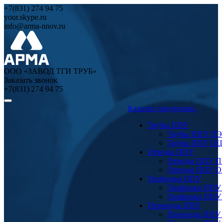
+7(831) 274 94 75
your.skype.ru
info@arma-nnov.ru
ООО «ЗАВОД ТГИ ТРУБ»
Заказать звонок
+7(831) 274 94 75
Каталог продукции
Трубы ППУ
Трубы ППУ ПЭ
Трубы ППУ О
Отводы ППУ
Отводы ППУ 
Отводы ППУ 
Тройники ППУ
Тройники ППУ
Тройники ППУ
Переходы ППУ
Переходы ППУ