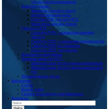
теплогидроизолированные
Комплектующие
Манжеты стенового ввода
Компенсирующие маты
Система ОДК для труб ППУ
Комплекты заделки стыков
Скорлупа ППУ
Скорлупа ППУ с покрытием армофол
(фольга)
Скорлупа ППУ с покрытием стеклопластик
Скорлупа ППУ без покрытия
Скорлупа ППУ для отводов
Пенопакеты монтажные
Запорная арматура ППУ
Шаровый кран теплогидроизолированный
Шаровый кран теплогидроизолированный
ОЦ
Промышленные котлы
Библиотека
Статьи
Вопрос ответ
Скачать техническую документацию
Контакты
Найти