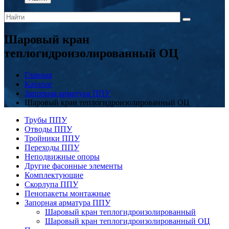
Шаровый кран
теплогидроизолированный ОЦ
Главная
Каталог
Запорная арматура ППУ
Шаровый кран теплогидроизолированный ОЦ
Трубы ППУ
Отводы ППУ
Тройники ППУ
Переходы ППУ
Неподвижные опоры
Другие фасонные элементы
Комплектующие
Скорлупа ППУ
Пенопакеты монтажные
Запорная арматура ППУ
Шаровый кран теплогидроизолированный
Шаровый кран теплогидроизолированный ОЦ