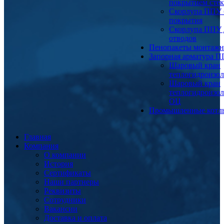
покрытием сте
Скорлупа ППУ 
покрытия
Скорлупа ППУ 
отводов
Пенопакеты монтаж
Запорная арматура 
Шаровый кран
теплогидроизо
Шаровый кран
теплогидроизо
ОЦ
Промышленные котл
Главная
Компания
О компании
История
Сертификаты
Наши партнеры
Реквизиты
Сотрудники
Вакансии
Доставка и оплата