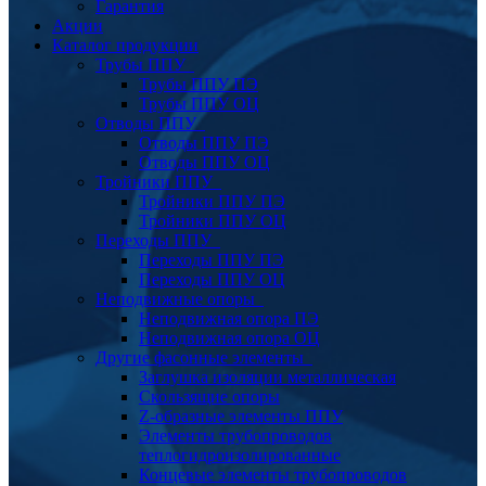
Гарантия
Акции
Каталог продукции
Трубы ППУ
Трубы ППУ ПЭ
Трубы ППУ ОЦ
Отводы ППУ
Отводы ППУ ПЭ
Отводы ППУ ОЦ
Тройники ППУ
Тройники ППУ ПЭ
Тройники ППУ ОЦ
Переходы ППУ
Переходы ППУ ПЭ
Переходы ППУ ОЦ
Неподвижные опоры
Неподвижная опора ПЭ
Неподвижная опора ОЦ
Другие фасонные элементы
Заглушка изоляции металлическая
Скользящие опоры
Z-образные элементы ППУ
Элементы трубопроводов
теплогидроизолированные
Концевые элементы трубопроводов