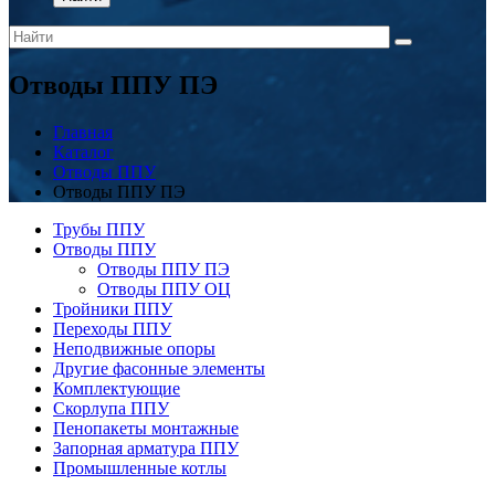
Отводы ППУ ПЭ
Главная
Каталог
Отводы ППУ
Отводы ППУ ПЭ
Трубы ППУ
Отводы ППУ
Отводы ППУ ПЭ
Отводы ППУ ОЦ
Тройники ППУ
Переходы ППУ
Неподвижные опоры
Другие фасонные элементы
Комплектующие
Скорлупа ППУ
Пенопакеты монтажные
Запорная арматура ППУ
Промышленные котлы