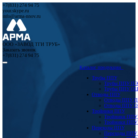
+7(831) 274 94 75
your.skype.ru
info@arma-nnov.ru
ООО «ЗАВОД ТГИ ТРУБ»
Заказать звонок
+7(831) 274 94 75
Каталог продукции
Трубы ППУ
Трубы ППУ ПЭ
Трубы ППУ О
Отводы ППУ
Отводы ППУ 
Отводы ППУ 
Тройники ППУ
Тройники ППУ
Тройники ППУ
Переходы ППУ
Переходы ППУ