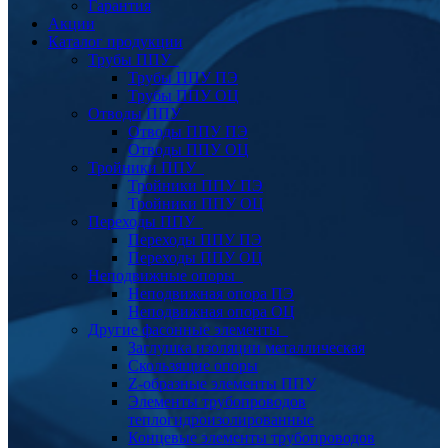
Гарантия
Акции
Каталог продукции
Трубы ППУ
Трубы ППУ ПЭ
Трубы ППУ ОЦ
Отводы ППУ
Отводы ППУ ПЭ
Отводы ППУ ОЦ
Тройники ППУ
Тройники ППУ ПЭ
Тройники ППУ ОЦ
Переходы ППУ
Переходы ППУ ПЭ
Переходы ППУ ОЦ
Неподвижные опоры
Неподвижная опора ПЭ
Неподвижная опора ОЦ
Другие фасонные элементы
Заглушка изоляции металлическая
Скользящие опоры
Z-образные элементы ППУ
Элементы трубопроводов
теплогидроизолированные
Концевые элементы трубопроводов