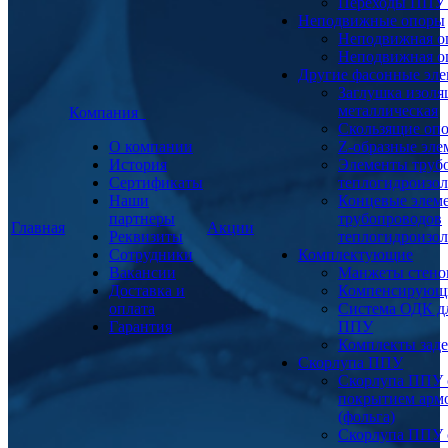
Переходы ППУ
Неподвижные опоры
Неподвижная о
Неподвижная о
Другие фасонные эл
Заглушка изоля
металлическая
Компания
Скользящие оп
О компании
Z-образные эл
История
Элементы труб
Сертификаты
теплогидроизо
Наши
Концевые элем
партнеры
трубопроводов
Главная
Акции
Реквизиты
теплогидроизо
Сотрудники
Комплектующие
Вакансии
Манжеты стено
Доставка и
Компенсирующ
оплата
Система ОДК дл
Гарантия
ППУ
Комплекты заде
Скорлупа ППУ
Скорлупа ППУ 
покрытием арм
(фольга)
Скорлупа ППУ 