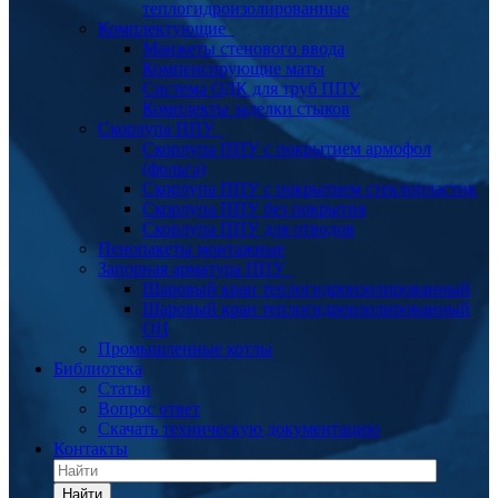
теплогидроизолированные
Комплектующие
Манжеты стенового ввода
Компенсирующие маты
Система ОДК для труб ППУ
Комплекты заделки стыков
Скорлупа ППУ
Скорлупа ППУ с покрытием армофол
(фольга)
Скорлупа ППУ с покрытием стеклопластик
Скорлупа ППУ без покрытия
Скорлупа ППУ для отводов
Пенопакеты монтажные
Запорная арматура ППУ
Шаровый кран теплогидроизолированный
Шаровый кран теплогидроизолированный
ОЦ
Промышленные котлы
Библиотека
Статьи
Вопрос ответ
Скачать техническую документацию
Контакты
Найти