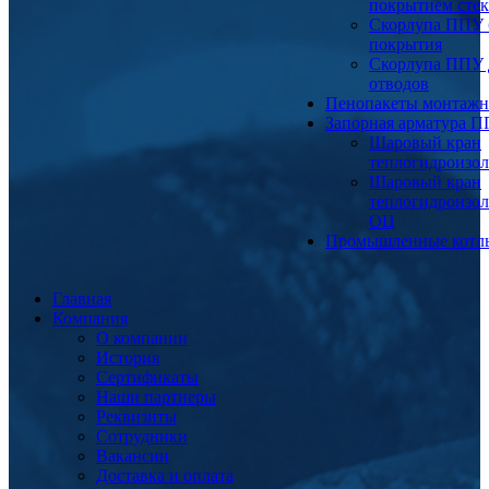
покрытием сте
Скорлупа ППУ 
покрытия
Скорлупа ППУ 
отводов
Пенопакеты монтаж
Запорная арматура 
Шаровый кран
теплогидроизо
Шаровый кран
теплогидроизо
ОЦ
Промышленные котл
Главная
Компания
О компании
История
Сертификаты
Наши партнеры
Реквизиты
Сотрудники
Вакансии
Доставка и оплата