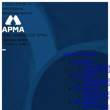
+7(831) 274 94 75
your.skype.ru
info@arma-nnov.ru
ООО «ЗАВОД ТГИ ТРУБ»
Заказать звонок
+7(831) 274 94 75
Каталог продукции
Трубы ППУ
Трубы ППУ ПЭ
Трубы ППУ О
Отводы ППУ
Отводы ППУ 
Отводы ППУ 
Тройники ППУ
Тройники ППУ
Тройники ППУ
Переходы ППУ
Переходы ППУ