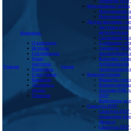
Переходы ППУ
Неподвижные опоры
Неподвижная о
Неподвижная о
Другие фасонные эл
Заглушка изоля
металлическая
Компания
Скользящие оп
О компании
Z-образные эл
История
Элементы труб
Сертификаты
теплогидроизо
Наши
Концевые элем
партнеры
трубопроводов
Главная
Акции
Реквизиты
теплогидроизо
Сотрудники
Комплектующие
Вакансии
Манжеты стено
Доставка и
Компенсирующ
оплата
Система ОДК дл
Гарантия
ППУ
Комплекты заде
Скорлупа ППУ
Скорлупа ППУ 
покрытием арм
(фольга)
Скорлупа ППУ 