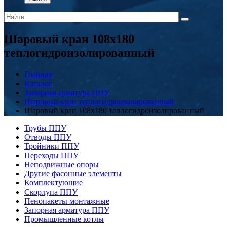
Шаровый кран 108x180
теплогидроизолированный
Главная
Каталог
Запорная арматура ППУ
Шаровый кран теплогидроизолированный
Шаровый кран 108x180 теплогидроизолированный
Трубы ППУ
Отводы ППУ
Тройники ППУ
Переходы ППУ
Неподвижные опоры
Другие фасонные элементы
Комплектующие
Скорлупа ППУ
Пенопакеты монтажные
Запорная арматура ППУ
Промышленные котлы