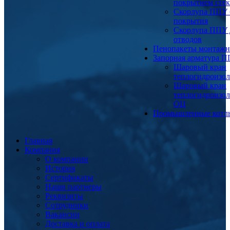
покрытием сте
Скорлупа ППУ 
покрытия
Скорлупа ППУ 
отводов
Пенопакеты монтаж
Запорная арматура 
Шаровый кран
теплогидроизо
Шаровый кран
теплогидроизо
ОЦ
Промышленные котл
Главная
Компания
О компании
История
Сертификаты
Наши партнеры
Реквизиты
Сотрудники
Вакансии
Доставка и оплата