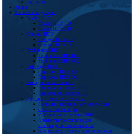
Гарантия
Акции
Каталог продукции
Трубы ППУ
Трубы ППУ ПЭ
Трубы ППУ ОЦ
Отводы ППУ
Отводы ППУ ПЭ
Отводы ППУ ОЦ
Тройники ППУ
Тройники ППУ ПЭ
Тройники ППУ ОЦ
Переходы ППУ
Переходы ППУ ПЭ
Переходы ППУ ОЦ
Неподвижные опоры
Неподвижная опора ПЭ
Неподвижная опора ОЦ
Другие фасонные элементы
Заглушка изоляции металлическая
Скользящие опоры
Z-образные элементы ППУ
Элементы трубопроводов
теплогидроизолированные
Концевые элементы трубопроводов