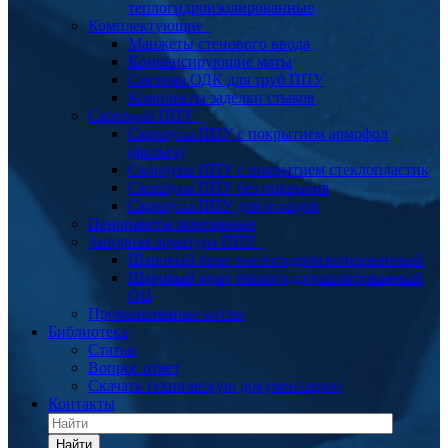
теплогидроизолированные
Комплектующие
Манжеты стенового ввода
Компенсирующие маты
Система ОДК для труб ППУ
Комплекты заделки стыков
Скорлупа ППУ
Скорлупа ППУ с покрытием армофол
(фольга)
Скорлупа ППУ с покрытием стеклопластик
Скорлупа ППУ без покрытия
Скорлупа ППУ для отводов
Пенопакеты монтажные
Запорная арматура ППУ
Шаровый кран теплогидроизолированный
Шаровый кран теплогидроизолированный
ОЦ
Промышленные котлы
Библиотека
Статьи
Вопрос ответ
Скачать техническую документацию
Контакты
Найти