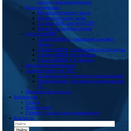
теплогидроизолированные
Комплектующие
Манжеты стенового ввода
Компенсирующие маты
Система ОДК для труб ППУ
Комплекты заделки стыков
Скорлупа ППУ
Скорлупа ППУ с покрытием армофол
(фольга)
Скорлупа ППУ с покрытием стеклопластик
Скорлупа ППУ без покрытия
Скорлупа ППУ для отводов
Пенопакеты монтажные
Запорная арматура ППУ
Шаровый кран теплогидроизолированный
Шаровый кран теплогидроизолированный
ОЦ
Промышленные котлы
Библиотека
Статьи
Вопрос ответ
Скачать техническую документацию
Контакты
Найти