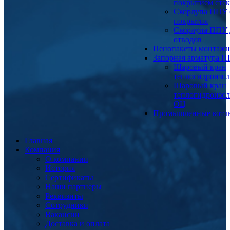
покрытием сте
Скорлупа ППУ 
покрытия
Скорлупа ППУ 
отводов
Пенопакеты монтаж
Запорная арматура 
Шаровый кран
теплогидроизо
Шаровый кран
теплогидроизо
ОЦ
Промышленные котл
Главная
Компания
О компании
История
Сертификаты
Наши партнеры
Реквизиты
Сотрудники
Вакансии
Доставка и оплата