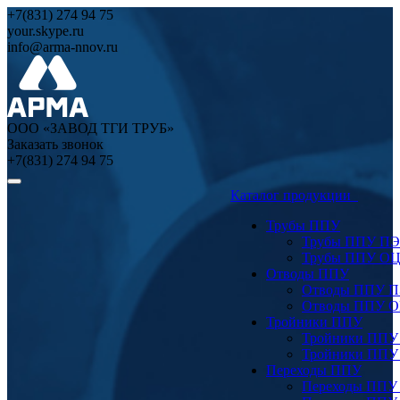
+7(831) 274 94 75
your.skype.ru
info@arma-nnov.ru
ООО «ЗАВОД ТГИ ТРУБ»
Заказать звонок
+7(831) 274 94 75
Каталог продукции
Трубы ППУ
Трубы ППУ ПЭ
Трубы ППУ О
Отводы ППУ
Отводы ППУ 
Отводы ППУ 
Тройники ППУ
Тройники ППУ
Тройники ППУ
Переходы ППУ
Переходы ППУ