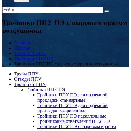
Тройники ППУ ПЭ с шаровым краном
воздушника
Главная
Каталог
Тройники ППУ
Тройники ППУ ПЭ
Тройники ППУ ПЭ с шаровым краном воздушника
Трубы ППУ
Отводы ППУ
Тройники ППУ
Тройники ППУ ПЭ
Тройники ППУ ПЭ для подземной
прокладки стандартные
Тройники ППУ ПЭ для подземной
прокладки укороченные
Тройники ППУ ПЭ параллельные
Тройниковые ответвления ППУ ПЭ
Тройники ППУ ПЭ с шаровым краном