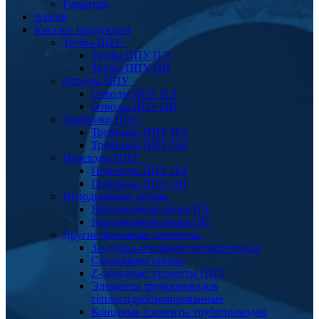
Гарантия
Акции
Каталог продукции
Трубы ППУ
Трубы ППУ ПЭ
Трубы ППУ ОЦ
Отводы ППУ
Отводы ППУ ПЭ
Отводы ППУ ОЦ
Тройники ППУ
Тройники ППУ ПЭ
Тройники ППУ ОЦ
Переходы ППУ
Переходы ППУ ПЭ
Переходы ППУ ОЦ
Неподвижные опоры
Неподвижная опора ПЭ
Неподвижная опора ОЦ
Другие фасонные элементы
Заглушка изоляции металлическая
Скользящие опоры
Z-образные элементы ППУ
Элементы трубопроводов
теплогидроизолированные
Концевые элементы трубопроводов