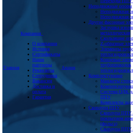
Переходы ППУ
Неподвижные опоры
Неподвижная о
Неподвижная о
Другие фасонные эл
Заглушка изоля
металлическая
Компания
Скользящие оп
О компании
Z-образные эл
История
Элементы труб
Сертификаты
теплогидроизо
Наши
Концевые элем
партнеры
трубопроводов
Главная
Акции
Реквизиты
теплогидроизо
Сотрудники
Комплектующие
Вакансии
Манжеты стено
Доставка и
Компенсирующ
оплата
Система ОДК дл
Гарантия
ППУ
Комплекты заде
Скорлупа ППУ
Скорлупа ППУ 
покрытием арм
(фольга)
Скорлупа ППУ 