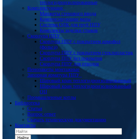
теплогидроизолированные
Комплектующие
Манжеты стенового ввода
Компенсирующие маты
Система ОДК для труб ППУ
Комплекты заделки стыков
Скорлупа ППУ
Скорлупа ППУ с покрытием армофол
(фольга)
Скорлупа ППУ с покрытием стеклопластик
Скорлупа ППУ без покрытия
Скорлупа ППУ для отводов
Пенопакеты монтажные
Запорная арматура ППУ
Шаровый кран теплогидроизолированный
Шаровый кран теплогидроизолированный
ОЦ
Промышленные котлы
Библиотека
Статьи
Вопрос ответ
Скачать техническую документацию
Контакты
Найти