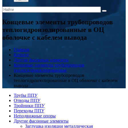
Концевые элементы трубопроводов
теплогидроизолированные в ОЦ
оболочке с кабелем вывода
Главная
Каталог
Другие фасонные элементы
Концевые элементы трубопроводов
теплогидроизолированные
Концевые элементы трубопроводов
теплогидроизолированные в ОЦ оболочке с кабелем
вывода
Трубы ППУ
Отводы ППУ
Тройники ППУ
Переходы ППУ
Неподвижные опоры
Другие фасонные элементы
Заглушка изоляции металлическая