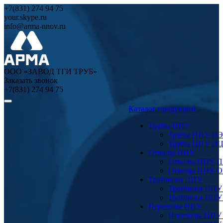
+7(831) 274 94 75
your.skype.ru
info@arma-nnov.ru
ООО «ЗАВОД ТГИ ТРУБ»
Заказать звонок
+7(831) 274 94 75
Каталог продукции
Трубы ППУ
Трубы ППУ ПЭ
Трубы ППУ О
Отводы ППУ
Отводы ППУ 
Отводы ППУ 
Тройники ППУ
Тройники ППУ
Тройники ППУ
Переходы ППУ
Переходы ППУ