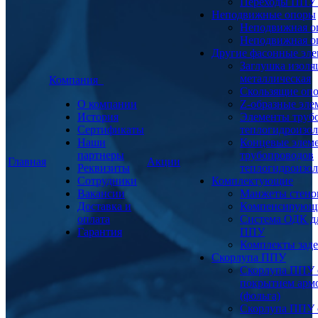
Переходы ППУ
Неподвижные опоры
Неподвижная о
Неподвижная о
Другие фасонные эл
Заглушка изоля
металлическая
Компания
Скользящие оп
О компании
Z-образные эл
История
Элементы труб
Сертификаты
теплогидроизо
Наши
Концевые элем
партнеры
трубопроводов
Главная
Акции
Реквизиты
теплогидроизо
Сотрудники
Комплектующие
Вакансии
Манжеты стено
Доставка и
Компенсирующ
оплата
Система ОДК дл
Гарантия
ППУ
Комплекты заде
Скорлупа ППУ
Скорлупа ППУ 
покрытием арм
(фольга)
Скорлупа ППУ 