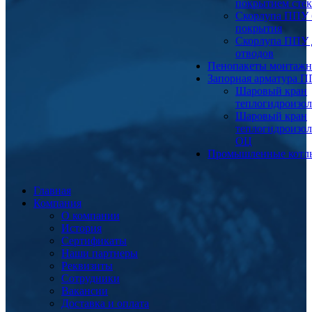
покрытием сте
Скорлупа ППУ 
покрытия
Скорлупа ППУ 
отводов
Пенопакеты монтаж
Запорная арматура 
Шаровый кран
теплогидроизо
Шаровый кран
теплогидроизо
ОЦ
Промышленные котл
Главная
Компания
О компании
История
Сертификаты
Наши партнеры
Реквизиты
Сотрудники
Вакансии
Доставка и оплата