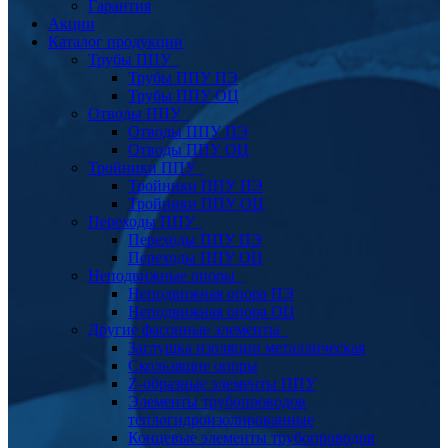
Гарантия
Акции
Каталог продукции
Трубы ППУ
Трубы ППУ ПЭ
Трубы ППУ ОЦ
Отводы ППУ
Отводы ППУ ПЭ
Отводы ППУ ОЦ
Тройники ППУ
Тройники ППУ ПЭ
Тройники ППУ ОЦ
Переходы ППУ
Переходы ППУ ПЭ
Переходы ППУ ОЦ
Неподвижные опоры
Неподвижная опора ПЭ
Неподвижная опора ОЦ
Другие фасонные элементы
Заглушка изоляции металлическая
Скользящие опоры
Z-образные элементы ППУ
Элементы трубопроводов
теплогидроизолированные
Концевые элементы трубопроводов