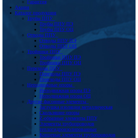
Гарантия
Акции
Каталог продукции
Трубы ППУ
Трубы ППУ ПЭ
Трубы ППУ ОЦ
Отводы ППУ
Отводы ППУ ПЭ
Отводы ППУ ОЦ
Тройники ППУ
Тройники ППУ ПЭ
Тройники ППУ ОЦ
Переходы ППУ
Переходы ППУ ПЭ
Переходы ППУ ОЦ
Неподвижные опоры
Неподвижная опора ПЭ
Неподвижная опора ОЦ
Другие фасонные элементы
Заглушка изоляции металлическая
Скользящие опоры
Z-образные элементы ППУ
Элементы трубопроводов
теплогидроизолированные
Концевые элементы трубопроводов