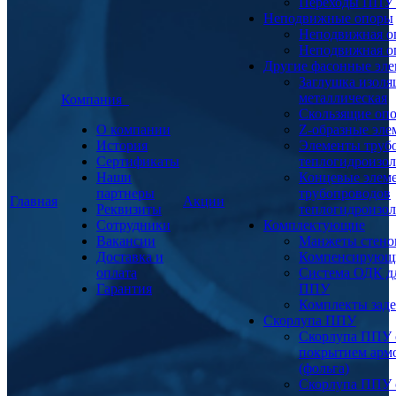
Переходы ППУ
Неподвижные опоры
Неподвижная о
Неподвижная о
Другие фасонные эл
Заглушка изоля
металлическая
Компания
Скользящие оп
О компании
Z-образные эл
История
Элементы труб
Сертификаты
теплогидроизо
Наши
Концевые элем
партнеры
трубопроводов
Главная
Акции
Реквизиты
теплогидроизо
Сотрудники
Комплектующие
Вакансии
Манжеты стено
Доставка и
Компенсирующ
оплата
Система ОДК дл
Гарантия
ППУ
Комплекты заде
Скорлупа ППУ
Скорлупа ППУ 
покрытием арм
(фольга)
Скорлупа ППУ 