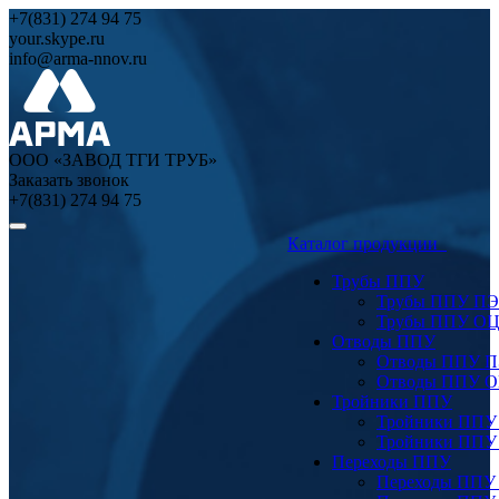
+7(831) 274 94 75
your.skype.ru
info@arma-nnov.ru
ООО «ЗАВОД ТГИ ТРУБ»
Заказать звонок
+7(831) 274 94 75
Каталог продукции
Трубы ППУ
Трубы ППУ ПЭ
Трубы ППУ О
Отводы ППУ
Отводы ППУ 
Отводы ППУ 
Тройники ППУ
Тройники ППУ
Тройники ППУ
Переходы ППУ
Переходы ППУ