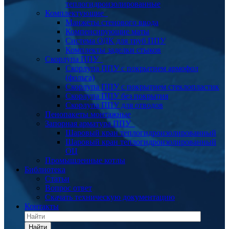
теплогидроизолированные
Комплектующие
Манжеты стенового ввода
Компенсирующие маты
Система ОДК для труб ППУ
Комплекты заделки стыков
Скорлупа ППУ
Скорлупа ППУ с покрытием армофол
(фольга)
Скорлупа ППУ с покрытием стеклопластик
Скорлупа ППУ без покрытия
Скорлупа ППУ для отводов
Пенопакеты монтажные
Запорная арматура ППУ
Шаровый кран теплогидроизолированный
Шаровый кран теплогидроизолированный
ОЦ
Промышленные котлы
Библиотека
Статьи
Вопрос ответ
Скачать техническую документацию
Контакты
Найти