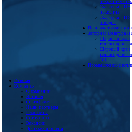
покрытием сте
Скорлупа ППУ 
покрытия
Скорлупа ППУ 
отводов
Пенопакеты монтаж
Запорная арматура 
Шаровый кран
теплогидроизо
Шаровый кран
теплогидроизо
ОЦ
Промышленные котл
Главная
Компания
О компании
История
Сертификаты
Наши партнеры
Реквизиты
Сотрудники
Вакансии
Доставка и оплата