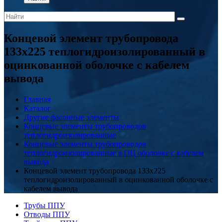
Концевой элемент трубопровода
133x225 теплогидроизолированный в
оцинкованной оболочке с кабелем
вывода
Главная
Каталог
Другие фасонные элементы
Концевые элементы трубопроводов
теплогидроизолированные
Концевые элементы трубопроводов
теплогидроизолированные в ОЦ оболочке с кабелем
вывода
Концевой элемент трубопровода 133x225
теплогидроизолированный в оцинкованной оболочке с
кабелем вывода
Трубы ППУ
Отводы ППУ