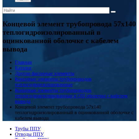
Концевой элемент трубопровода 57x140
теплогидроизолированный в
оцинкованной оболочке с кабелем
вывода
Главная
Каталог
Другие фасонные элементы
Концевые элементы трубопроводов
теплогидроизолированные
Концевые элементы трубопроводов
теплогидроизолированные в ОЦ оболочке с кабелем
вывода
Концевой элемент трубопровода 57x140
теплогидроизолированный в оцинкованной оболочке с
кабелем вывода
Трубы ППУ
Отводы ППУ