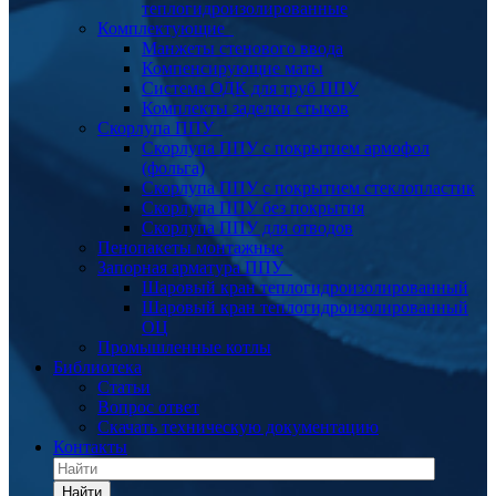
теплогидроизолированные
Комплектующие
Манжеты стенового ввода
Компенсирующие маты
Система ОДК для труб ППУ
Комплекты заделки стыков
Скорлупа ППУ
Скорлупа ППУ с покрытием армофол
(фольга)
Скорлупа ППУ с покрытием стеклопластик
Скорлупа ППУ без покрытия
Скорлупа ППУ для отводов
Пенопакеты монтажные
Запорная арматура ППУ
Шаровый кран теплогидроизолированный
Шаровый кран теплогидроизолированный
ОЦ
Промышленные котлы
Библиотека
Статьи
Вопрос ответ
Скачать техническую документацию
Контакты
Найти