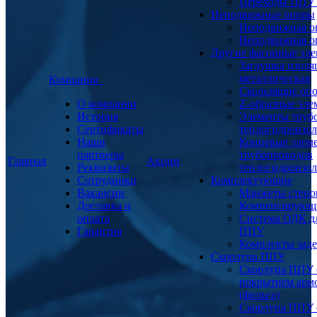
Переходы ППУ
Неподвижные опоры
Неподвижная о
Неподвижная о
Другие фасонные эл
Заглушка изоля
металлическая
Компания
Скользящие оп
О компании
Z-образные эл
История
Элементы труб
Сертификаты
теплогидроизо
Наши
Концевые элем
партнеры
трубопроводов
Главная
Акции
Реквизиты
теплогидроизо
Сотрудники
Комплектующие
Вакансии
Манжеты стено
Доставка и
Компенсирующ
оплата
Система ОДК дл
Гарантия
ППУ
Комплекты заде
Скорлупа ППУ
Скорлупа ППУ 
покрытием арм
(фольга)
Скорлупа ППУ 