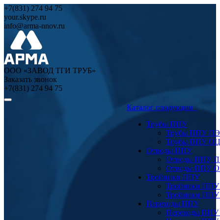
+7(831) 274 94 75
your.skype.ru
info@arma-nnov.ru
ООО «ЗАВОД ТГИ ТРУБ»
Заказать звонок
+7(831) 274 94 75
Каталог продукции
Трубы ППУ
Трубы ППУ ПЭ
Трубы ППУ О
Отводы ППУ
Отводы ППУ 
Отводы ППУ 
Тройники ППУ
Тройники ППУ
Тройники ППУ
Переходы ППУ
Переходы ППУ