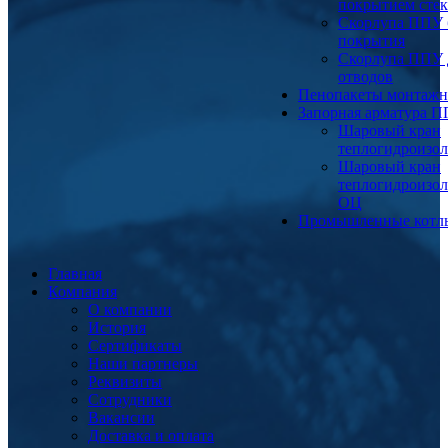
покрытием сте
Скорлупа ППУ 
покрытия
Скорлупа ППУ 
отводов
Пенопакеты монтаж
Запорная арматура 
Шаровый кран
теплогидроизо
Шаровый кран
теплогидроизо
ОЦ
Промышленные котл
Главная
Компания
О компании
История
Сертификаты
Наши партнеры
Реквизиты
Сотрудники
Вакансии
Доставка и оплата