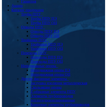
Гарантия
Акции
Каталог продукции
Трубы ППУ
Трубы ППУ ПЭ
Трубы ППУ ОЦ
Отводы ППУ
Отводы ППУ ПЭ
Отводы ППУ ОЦ
Тройники ППУ
Тройники ППУ ПЭ
Тройники ППУ ОЦ
Переходы ППУ
Переходы ППУ ПЭ
Переходы ППУ ОЦ
Неподвижные опоры
Неподвижная опора ПЭ
Неподвижная опора ОЦ
Другие фасонные элементы
Заглушка изоляции металлическая
Скользящие опоры
Z-образные элементы ППУ
Элементы трубопроводов
теплогидроизолированные
Концевые элементы трубопроводов