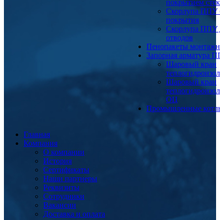
покрытием сте
Скорлупа ППУ 
покрытия
Скорлупа ППУ 
отводов
Пенопакеты монтаж
Запорная арматура 
Шаровый кран
теплогидроизо
Шаровый кран
теплогидроизо
ОЦ
Промышленные котл
Главная
Компания
О компании
История
Сертификаты
Наши партнеры
Реквизиты
Сотрудники
Вакансии
Доставка и оплата