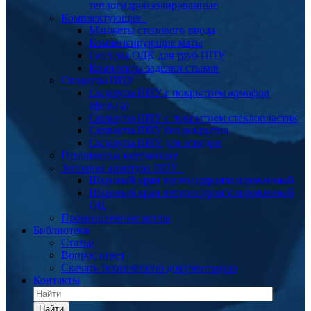
теплогидроизолированные
Комплектующие
Манжеты стенового ввода
Компенсирующие маты
Система ОДК для труб ППУ
Комплекты заделки стыков
Скорлупа ППУ
Скорлупа ППУ с покрытием армофол
(фольга)
Скорлупа ППУ с покрытием стеклопластик
Скорлупа ППУ без покрытия
Скорлупа ППУ для отводов
Пенопакеты монтажные
Запорная арматура ППУ
Шаровый кран теплогидроизолированный
Шаровый кран теплогидроизолированный
ОЦ
Промышленные котлы
Библиотека
Статьи
Вопрос ответ
Скачать техническую документацию
Контакты
Найти