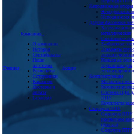
Переходы ППУ
Неподвижные опоры
Неподвижная о
Неподвижная о
Другие фасонные эл
Заглушка изоля
металлическая
Компания
Скользящие оп
О компании
Z-образные эл
История
Элементы труб
Сертификаты
теплогидроизо
Наши
Концевые элем
партнеры
трубопроводов
Главная
Акции
Реквизиты
теплогидроизо
Сотрудники
Комплектующие
Вакансии
Манжеты стено
Доставка и
Компенсирующ
оплата
Система ОДК дл
Гарантия
ППУ
Комплекты заде
Скорлупа ППУ
Скорлупа ППУ 
покрытием арм
(фольга)
Скорлупа ППУ 