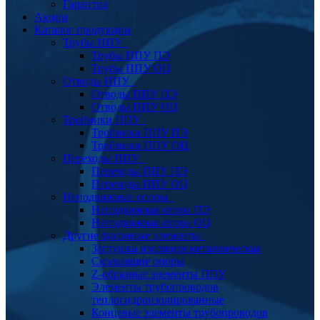
Гарантия
Акции
Каталог продукции
Трубы ППУ
Трубы ППУ ПЭ
Трубы ППУ ОЦ
Отводы ППУ
Отводы ППУ ПЭ
Отводы ППУ ОЦ
Тройники ППУ
Тройники ППУ ПЭ
Тройники ППУ ОЦ
Переходы ППУ
Переходы ППУ ПЭ
Переходы ППУ ОЦ
Неподвижные опоры
Неподвижная опора ПЭ
Неподвижная опора ОЦ
Другие фасонные элементы
Заглушка изоляции металлическая
Скользящие опоры
Z-образные элементы ППУ
Элементы трубопроводов
теплогидроизолированные
Концевые элементы трубопроводов