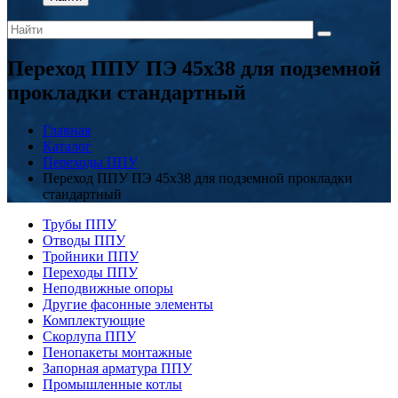
Переход ППУ ПЭ 45x38 для подземной
прокладки стандартный
Главная
Каталог
Переходы ППУ
Переход ППУ ПЭ 45x38 для подземной прокладки
стандартный
Трубы ППУ
Отводы ППУ
Тройники ППУ
Переходы ППУ
Неподвижные опоры
Другие фасонные элементы
Комплектующие
Скорлупа ППУ
Пенопакеты монтажные
Запорная арматура ППУ
Промышленные котлы