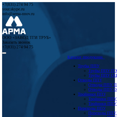
+7(831) 274 94 75
your.skype.ru
info@arma-nnov.ru
ООО «ЗАВОД ТГИ ТРУБ»
Заказать звонок
+7(831) 274 94 75
Каталог продукции
Трубы ППУ
Трубы ППУ ПЭ
Трубы ППУ О
Отводы ППУ
Отводы ППУ 
Отводы ППУ 
Тройники ППУ
Тройники ППУ
Тройники ППУ
Переходы ППУ
Переходы ППУ