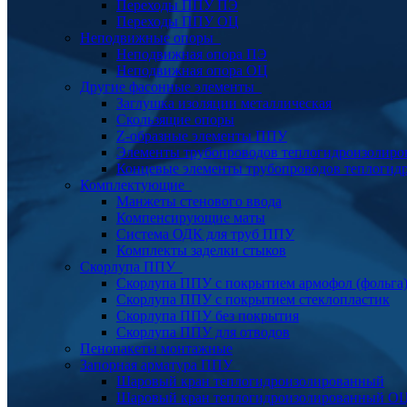
Переходы ППУ ПЭ
Переходы ППУ ОЦ
Неподвижные опоры
Неподвижная опора ПЭ
Неподвижная опора ОЦ
Другие фасонные элементы
Заглушка изоляции металлическая
Скользящие опоры
Z-образные элементы ППУ
Элементы трубопроводов теплогидроизолиро
Концевые элементы трубопроводов теплогид
Комплектующие
Манжеты стенового ввода
Компенсирующие маты
Система ОДК для труб ППУ
Комплекты заделки стыков
Скорлупа ППУ
Скорлупа ППУ с покрытием армофол (фольга
Скорлупа ППУ с покрытием стеклопластик
Скорлупа ППУ без покрытия
Скорлупа ППУ для отводов
Пенопакеты монтажные
Запорная арматура ППУ
Шаровый кран теплогидроизолированный
Шаровый кран теплогидроизолированный О