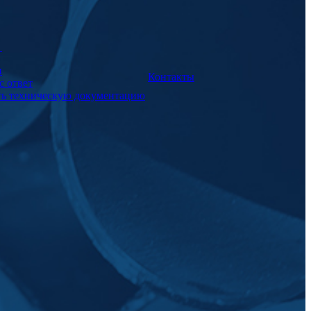
а
и
Контакты
с ответ
ть техническую документацию