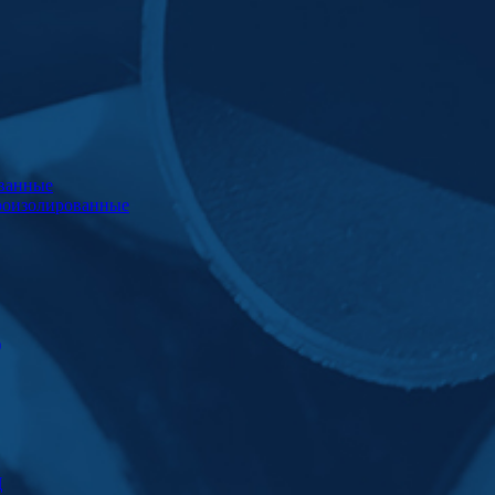
ванные
роизолированные
)
Ц