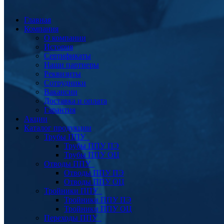
Главная
Компания
О компании
История
Сертификаты
Наши партнеры
Реквизиты
Сотрудники
Вакансии
Доставка и оплата
Гарантия
Акции
Каталог продукции
Трубы ППУ
Трубы ППУ ПЭ
Трубы ППУ ОЦ
Отводы ППУ
Отводы ППУ ПЭ
Отводы ППУ ОЦ
Тройники ППУ
Тройники ППУ ПЭ
Тройники ППУ ОЦ
Переходы ППУ