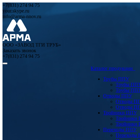
+7(831) 274 94 75
your.skype.ru
info@arma-nnov.ru
ООО «ЗАВОД ТГИ ТРУБ»
Заказать звонок
+7(831) 274 94 75
Каталог продукции
Трубы ППУ
Трубы ПП
Трубы ПП
Отводы ППУ
Отводы П
Отводы П
Тройники ППУ
Тройники
Тройники
Переходы ППУ
Переходы