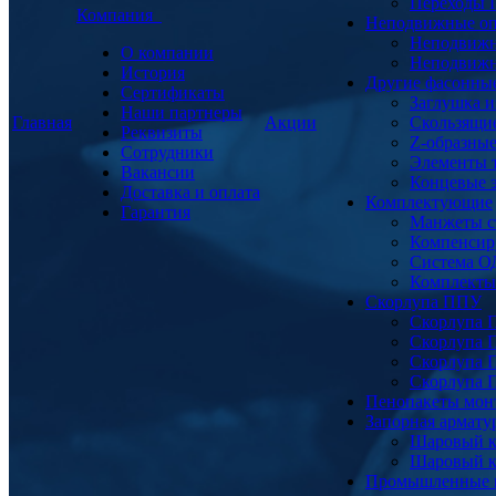
Переходы
Компания
Неподвижные о
Неподвижн
О компании
Неподвижн
История
Другие фасонны
Сертификаты
Заглушка и
Наши партнеры
Главная
Акции
Скользящи
Реквизиты
Z-образны
Сотрудники
Элементы 
Вакансии
Концевые 
Доставка и оплата
Комплектующие
Гарантия
Манжеты с
Компенсир
Система О
Комплекты 
Скорлупа ППУ
Скорлупа 
Скорлупа 
Скорлупа 
Скорлупа 
Пенопакеты мон
Запорная армат
Шаровый к
Шаровый к
Промышленные 