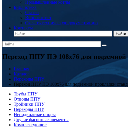
Промышленные котлы
Библиотека
Статьи
Вопрос ответ
Скачать техническую документацию
Контакты
Найти
Переход ППУ ПЭ 108x76 для подземной
Главная
Каталог
Переходы ППУ
Переход ППУ ПЭ 108x76 для подземной прокладки стан
Трубы ППУ
Отводы ППУ
Тройники ППУ
Переходы ППУ
Неподвижные опоры
Другие фасонные элементы
Комплектующие