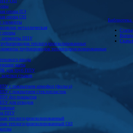
 ППУ ОЦ
поры
ая опора ПЭ
ая опора ОЦ
Библиотек
е элементы
золяции металлическая
Стать
е опоры
Вопро
е элементы ППУ
Скача
трубопроводов теплогидроизолированные
элементы трубопроводов теплогидроизолированные
тенового ввода
ующие маты
ДК для труб ППУ
заделки стыков
ППУ с покрытием армофол (фольга)
ППУ с покрытием стеклопластик
ППУ без покрытия
ППУ для отводов
тажные
ура ППУ
ран теплогидроизолированный
ран теплогидроизолированный ОЦ
котлы