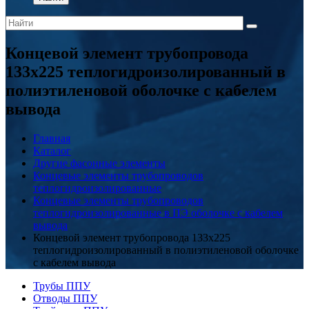
Концевой элемент трубопровода
133x225 теплогидроизолированный в
полиэтиленовой оболочке с кабелем
вывода
Главная
Каталог
Другие фасонные элементы
Концевые элементы трубопроводов
теплогидроизолированные
Концевые элементы трубопроводов
теплогидроизолированные в ПЭ оболочке с кабелем
вывода
Концевой элемент трубопровода 133x225
теплогидроизолированный в полиэтиленовой оболочке
с кабелем вывода
Трубы ППУ
Отводы ППУ