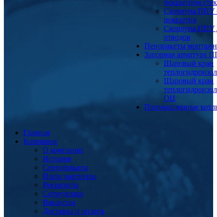
покрытием сте
Скорлупа ППУ 
покрытия
Скорлупа ППУ 
отводов
Пенопакеты монтаж
Запорная арматура 
Шаровый кран
теплогидроизо
Шаровый кран
теплогидроизо
ОЦ
Промышленные котл
Главная
Компания
О компании
История
Сертификаты
Наши партнеры
Реквизиты
Сотрудники
Вакансии
Доставка и оплата