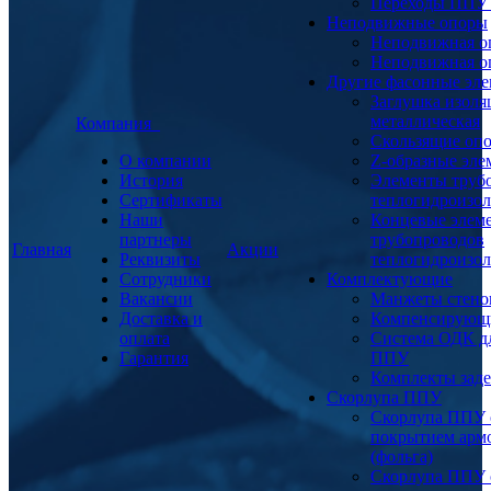
Переходы ППУ
Неподвижные опоры
Неподвижная о
Неподвижная о
Другие фасонные эл
Заглушка изоля
металлическая
Компания
Скользящие оп
О компании
Z-образные эл
История
Элементы труб
Сертификаты
теплогидроизо
Наши
Концевые элем
партнеры
трубопроводов
Главная
Акции
Реквизиты
теплогидроизо
Сотрудники
Комплектующие
Вакансии
Манжеты стено
Доставка и
Компенсирующ
оплата
Система ОДК дл
Гарантия
ППУ
Комплекты заде
Скорлупа ППУ
Скорлупа ППУ 
покрытием арм
(фольга)
Скорлупа ППУ 