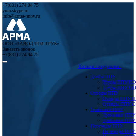
+7(831) 274 94 75
your.skype.ru
info@arma-nnov.ru
ООО «ЗАВОД ТГИ ТРУБ»
Заказать звонок
+7(831) 274 94 75
Каталог продукции
Трубы ППУ
Трубы ППУ ПЭ
Трубы ППУ О
Отводы ППУ
Отводы ППУ 
Отводы ППУ 
Тройники ППУ
Тройники ППУ
Тройники ППУ
Переходы ППУ
Переходы ППУ