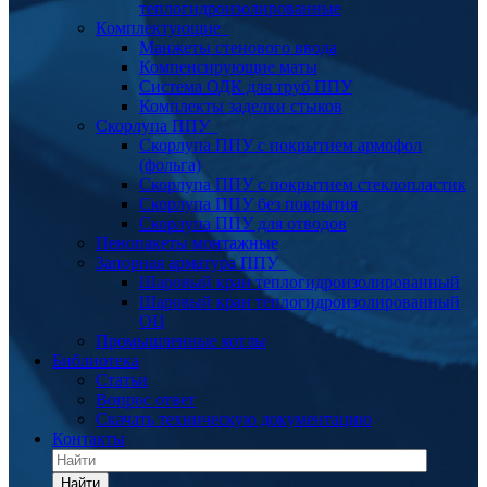
теплогидроизолированные
Комплектующие
Манжеты стенового ввода
Компенсирующие маты
Система ОДК для труб ППУ
Комплекты заделки стыков
Скорлупа ППУ
Скорлупа ППУ с покрытием армофол
(фольга)
Скорлупа ППУ с покрытием стеклопластик
Скорлупа ППУ без покрытия
Скорлупа ППУ для отводов
Пенопакеты монтажные
Запорная арматура ППУ
Шаровый кран теплогидроизолированный
Шаровый кран теплогидроизолированный
ОЦ
Промышленные котлы
Библиотека
Статьи
Вопрос ответ
Скачать техническую документацию
Контакты
Найти