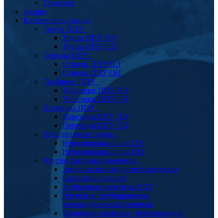
Гарантия
Акции
Каталог продукции
Трубы ППУ
Трубы ППУ ПЭ
Трубы ППУ ОЦ
Отводы ППУ
Отводы ППУ ПЭ
Отводы ППУ ОЦ
Тройники ППУ
Тройники ППУ ПЭ
Тройники ППУ ОЦ
Переходы ППУ
Переходы ППУ ПЭ
Переходы ППУ ОЦ
Неподвижные опоры
Неподвижная опора ПЭ
Неподвижная опора ОЦ
Другие фасонные элементы
Заглушка изоляции металлическая
Скользящие опоры
Z-образные элементы ППУ
Элементы трубопроводов
теплогидроизолированные
Концевые элементы трубопроводов