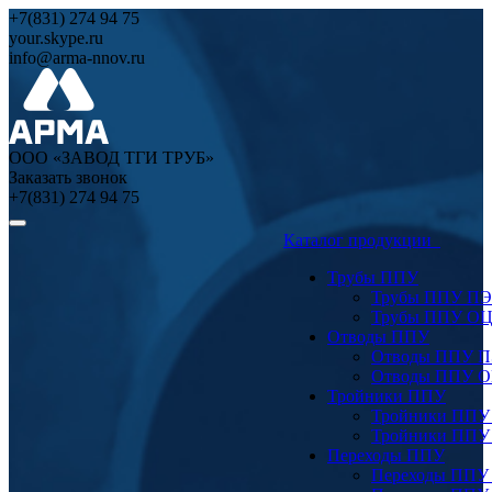
+7(831) 274 94 75
your.skype.ru
info@arma-nnov.ru
ООО «ЗАВОД ТГИ ТРУБ»
Заказать звонок
+7(831) 274 94 75
Каталог продукции
Трубы ППУ
Трубы ППУ ПЭ
Трубы ППУ О
Отводы ППУ
Отводы ППУ 
Отводы ППУ 
Тройники ППУ
Тройники ППУ
Тройники ППУ
Переходы ППУ
Переходы ППУ