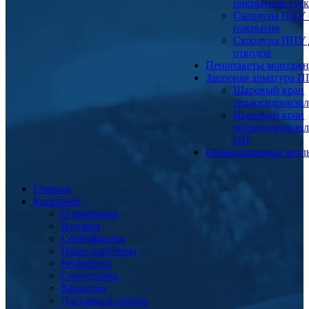
покрытием сте
Скорлупа ППУ 
покрытия
Скорлупа ППУ 
отводов
Пенопакеты монтаж
Запорная арматура 
Шаровый кран
теплогидроизо
Шаровый кран
теплогидроизо
ОЦ
Промышленные котл
Главная
Компания
О компании
История
Сертификаты
Наши партнеры
Реквизиты
Сотрудники
Вакансии
Доставка и оплата