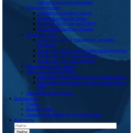
теплогидроизолированные
Комплектующие
Манжеты стенового ввода
Компенсирующие маты
Система ОДК для труб ППУ
Комплекты заделки стыков
Скорлупа ППУ
Скорлупа ППУ с покрытием армофол
(фольга)
Скорлупа ППУ с покрытием стеклопластик
Скорлупа ППУ без покрытия
Скорлупа ППУ для отводов
Пенопакеты монтажные
Запорная арматура ППУ
Шаровый кран теплогидроизолированный
Шаровый кран теплогидроизолированный
ОЦ
Промышленные котлы
Библиотека
Статьи
Вопрос ответ
Скачать техническую документацию
Контакты
Найти