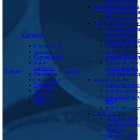
Переходы ППУ
Неподвижные опоры
Неподвижная о
Неподвижная о
Другие фасонные эл
Заглушка изоля
металлическая
Компания
Скользящие оп
О компании
Z-образные эл
История
Элементы труб
Сертификаты
теплогидроизо
Наши
Концевые элем
партнеры
трубопроводов
Главная
Акции
Реквизиты
теплогидроизо
Сотрудники
Комплектующие
Вакансии
Манжеты стено
Доставка и
Компенсирующ
оплата
Система ОДК дл
Гарантия
ППУ
Комплекты заде
Скорлупа ППУ
Скорлупа ППУ 
покрытием арм
(фольга)
Скорлупа ППУ 