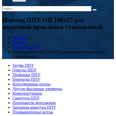
Переход ППУ ОЦ 108x57 для
подземной прокладки стандартный
Главная
Каталог
Переходы ППУ
Переход ППУ ОЦ 108x57 для подземной прокладки
стандартный
Трубы ППУ
Отводы ППУ
Тройники ППУ
Переходы ППУ
Неподвижные опоры
Другие фасонные элементы
Комплектующие
Скорлупа ППУ
Пенопакеты монтажные
Запорная арматура ППУ
Промышленные котлы