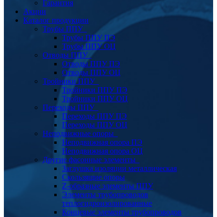
Гарантия
Акции
Каталог продукции
Трубы ППУ
Трубы ППУ ПЭ
Трубы ППУ ОЦ
Отводы ППУ
Отводы ППУ ПЭ
Отводы ППУ ОЦ
Тройники ППУ
Тройники ППУ ПЭ
Тройники ППУ ОЦ
Переходы ППУ
Переходы ППУ ПЭ
Переходы ППУ ОЦ
Неподвижные опоры
Неподвижная опора ПЭ
Неподвижная опора ОЦ
Другие фасонные элементы
Заглушка изоляции металлическая
Скользящие опоры
Z-образные элементы ППУ
Элементы трубопроводов
теплогидроизолированные
Концевые элементы трубопроводов