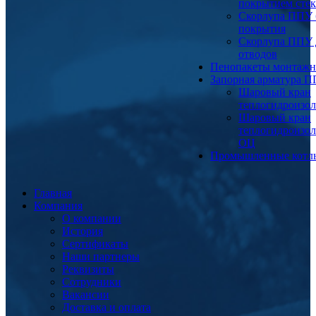
покрытием сте
Скорлупа ППУ 
покрытия
Скорлупа ППУ 
отводов
Пенопакеты монтаж
Запорная арматура 
Шаровый кран
теплогидроизо
Шаровый кран
теплогидроизо
ОЦ
Промышленные котл
Главная
Компания
О компании
История
Сертификаты
Наши партнеры
Реквизиты
Сотрудники
Вакансии
Доставка и оплата