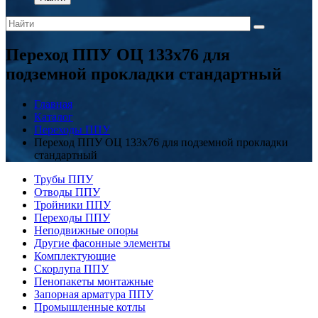
Переход ППУ ОЦ 133x76 для
подземной прокладки стандартный
Главная
Каталог
Переходы ППУ
Переход ППУ ОЦ 133x76 для подземной прокладки
стандартный
Трубы ППУ
Отводы ППУ
Тройники ППУ
Переходы ППУ
Неподвижные опоры
Другие фасонные элементы
Комплектующие
Скорлупа ППУ
Пенопакеты монтажные
Запорная арматура ППУ
Промышленные котлы