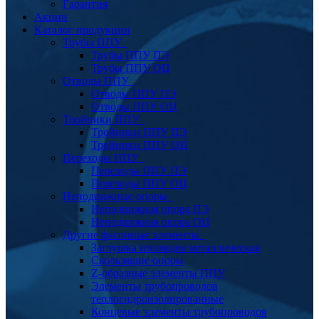
Гарантия
Акции
Каталог продукции
Трубы ППУ
Трубы ППУ ПЭ
Трубы ППУ ОЦ
Отводы ППУ
Отводы ППУ ПЭ
Отводы ППУ ОЦ
Тройники ППУ
Тройники ППУ ПЭ
Тройники ППУ ОЦ
Переходы ППУ
Переходы ППУ ПЭ
Переходы ППУ ОЦ
Неподвижные опоры
Неподвижная опора ПЭ
Неподвижная опора ОЦ
Другие фасонные элементы
Заглушка изоляции металлическая
Скользящие опоры
Z-образные элементы ППУ
Элементы трубопроводов
теплогидроизолированные
Концевые элементы трубопроводов