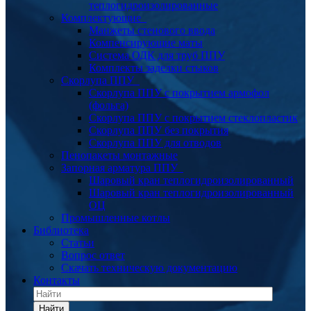
теплогидроизолированные
Комплектующие
Манжеты стенового ввода
Компенсирующие маты
Система ОДК для труб ППУ
Комплекты заделки стыков
Скорлупа ППУ
Скорлупа ППУ с покрытием армофол
(фольга)
Скорлупа ППУ с покрытием стеклопластик
Скорлупа ППУ без покрытия
Скорлупа ППУ для отводов
Пенопакеты монтажные
Запорная арматура ППУ
Шаровый кран теплогидроизолированный
Шаровый кран теплогидроизолированный
ОЦ
Промышленные котлы
Библиотека
Статьи
Вопрос ответ
Скачать техническую документацию
Контакты
Найти