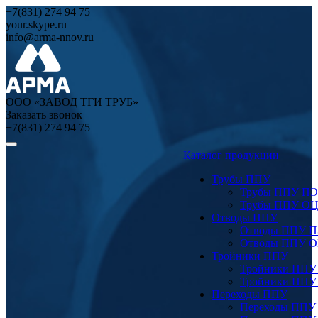
+7(831) 274 94 75
your.skype.ru
info@arma-nnov.ru
ООО «ЗАВОД ТГИ ТРУБ»
Заказать звонок
+7(831) 274 94 75
Каталог продукции
Трубы ППУ
Трубы ППУ ПЭ
Трубы ППУ О
Отводы ППУ
Отводы ППУ 
Отводы ППУ 
Тройники ППУ
Тройники ППУ
Тройники ППУ
Переходы ППУ
Переходы ППУ