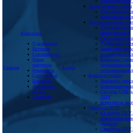
Переходы ППУ
Неподвижные опоры
Неподвижная о
Неподвижная о
Другие фасонные эл
Заглушка изоля
металлическая
Компания
Скользящие оп
О компании
Z-образные эл
История
Элементы труб
Сертификаты
теплогидроизо
Наши
Концевые элем
партнеры
трубопроводов
Главная
Акции
Реквизиты
теплогидроизо
Сотрудники
Комплектующие
Вакансии
Манжеты стено
Доставка и
Компенсирующ
оплата
Система ОДК дл
Гарантия
ППУ
Комплекты заде
Скорлупа ППУ
Скорлупа ППУ 
покрытием арм
(фольга)
Скорлупа ППУ 