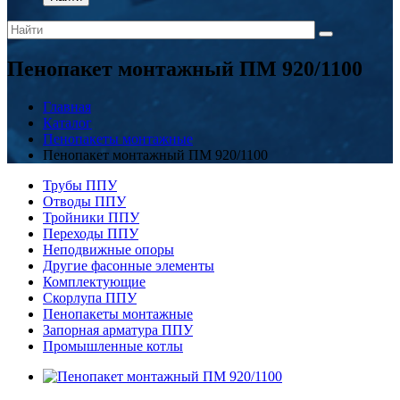
Пенопакет монтажный ПМ 920/1100
Главная
Каталог
Пенопакеты монтажные
Пенопакет монтажный ПМ 920/1100
Трубы ППУ
Отводы ППУ
Тройники ППУ
Переходы ППУ
Неподвижные опоры
Другие фасонные элементы
Комплектующие
Скорлупа ППУ
Пенопакеты монтажные
Запорная арматура ППУ
Промышленные котлы