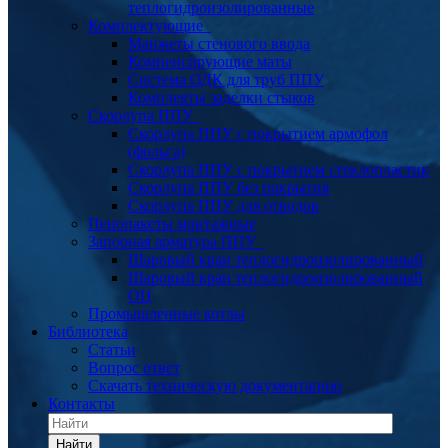
теплогидроизолированные
Комплектующие
Манжеты стенового ввода
Компенсирующие маты
Система ОДК для труб ППУ
Комплекты заделки стыков
Скорлупа ППУ
Скорлупа ППУ с покрытием армофол
(фольга)
Скорлупа ППУ с покрытием стеклопластик
Скорлупа ППУ без покрытия
Скорлупа ППУ для отводов
Пенопакеты монтажные
Запорная арматура ППУ
Шаровый кран теплогидроизолированный
Шаровый кран теплогидроизолированный
ОЦ
Промышленные котлы
Библиотека
Статьи
Вопрос ответ
Скачать техническую документацию
Контакты
Найти