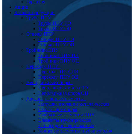
Гарантия
Акции
Каталог продукции
Трубы ППУ
Трубы ППУ ПЭ
Трубы ППУ ОЦ
Отводы ППУ
Отводы ППУ ПЭ
Отводы ППУ ОЦ
Тройники ППУ
Тройники ППУ ПЭ
Тройники ППУ ОЦ
Переходы ППУ
Переходы ППУ ПЭ
Переходы ППУ ОЦ
Неподвижные опоры
Неподвижная опора ПЭ
Неподвижная опора ОЦ
Другие фасонные элементы
Заглушка изоляции металлическая
Скользящие опоры
Z-образные элементы ППУ
Элементы трубопроводов
теплогидроизолированные
Концевые элементы трубопроводов