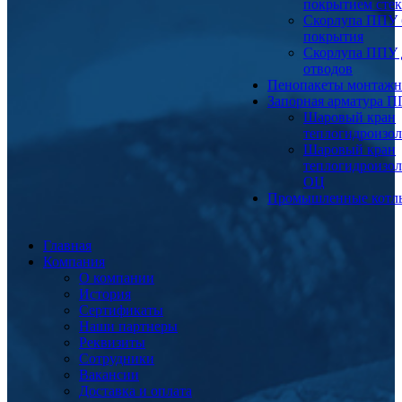
покрытием сте
Скорлупа ППУ 
покрытия
Скорлупа ППУ 
отводов
Пенопакеты монтаж
Запорная арматура 
Шаровый кран
теплогидроизо
Шаровый кран
теплогидроизо
ОЦ
Промышленные котл
Главная
Компания
О компании
История
Сертификаты
Наши партнеры
Реквизиты
Сотрудники
Вакансии
Доставка и оплата