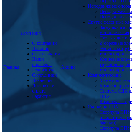
Переходы ППУ
Неподвижные опоры
Неподвижная о
Неподвижная о
Другие фасонные эл
Заглушка изоля
металлическая
Компания
Скользящие оп
О компании
Z-образные эл
История
Элементы труб
Сертификаты
теплогидроизо
Наши
Концевые элем
партнеры
трубопроводов
Главная
Акции
Реквизиты
теплогидроизо
Сотрудники
Комплектующие
Вакансии
Манжеты стено
Доставка и
Компенсирующ
оплата
Система ОДК дл
Гарантия
ППУ
Комплекты заде
Скорлупа ППУ
Скорлупа ППУ 
покрытием арм
(фольга)
Скорлупа ППУ 