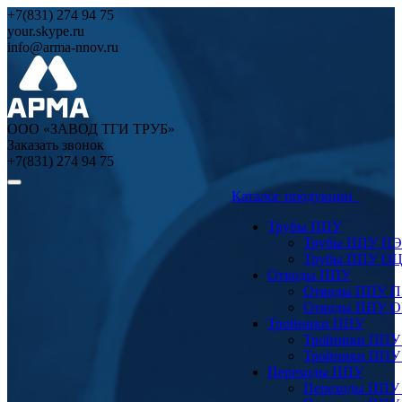
+7(831) 274 94 75
your.skype.ru
info@arma-nnov.ru
ООО «ЗАВОД ТГИ ТРУБ»
Заказать звонок
+7(831) 274 94 75
Каталог продукции
Трубы ППУ
Трубы ППУ ПЭ
Трубы ППУ О
Отводы ППУ
Отводы ППУ 
Отводы ППУ 
Тройники ППУ
Тройники ППУ
Тройники ППУ
Переходы ППУ
Переходы ППУ