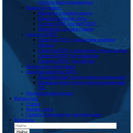
теплогидроизолированные
Комплектующие
Манжеты стенового ввода
Компенсирующие маты
Система ОДК для труб ППУ
Комплекты заделки стыков
Скорлупа ППУ
Скорлупа ППУ с покрытием армофол
(фольга)
Скорлупа ППУ с покрытием стеклопластик
Скорлупа ППУ без покрытия
Скорлупа ППУ для отводов
Пенопакеты монтажные
Запорная арматура ППУ
Шаровый кран теплогидроизолированный
Шаровый кран теплогидроизолированный
ОЦ
Промышленные котлы
Библиотека
Статьи
Вопрос ответ
Скачать техническую документацию
Контакты
Найти