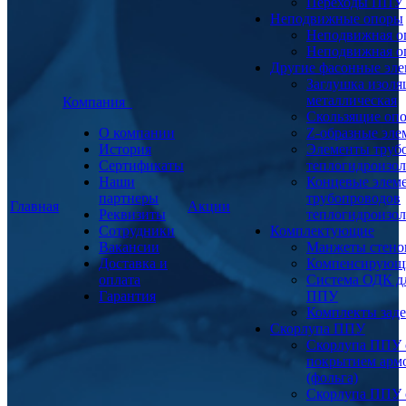
Переходы ППУ
Неподвижные опоры
Неподвижная о
Неподвижная о
Другие фасонные эл
Заглушка изоля
металлическая
Компания
Скользящие оп
О компании
Z-образные эл
История
Элементы труб
Сертификаты
теплогидроизо
Наши
Концевые элем
партнеры
трубопроводов
Главная
Акции
Реквизиты
теплогидроизо
Сотрудники
Комплектующие
Вакансии
Манжеты стено
Доставка и
Компенсирующ
оплата
Система ОДК дл
Гарантия
ППУ
Комплекты заде
Скорлупа ППУ
Скорлупа ППУ 
покрытием арм
(фольга)
Скорлупа ППУ 