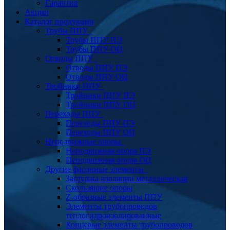
Гарантия
Акции
Каталог продукции
Трубы ППУ
Трубы ППУ ПЭ
Трубы ППУ ОЦ
Отводы ППУ
Отводы ППУ ПЭ
Отводы ППУ ОЦ
Тройники ППУ
Тройники ППУ ПЭ
Тройники ППУ ОЦ
Переходы ППУ
Переходы ППУ ПЭ
Переходы ППУ ОЦ
Неподвижные опоры
Неподвижная опора ПЭ
Неподвижная опора ОЦ
Другие фасонные элементы
Заглушка изоляции металлическая
Скользящие опоры
Z-образные элементы ППУ
Элементы трубопроводов
теплогидроизолированные
Концевые элементы трубопроводов