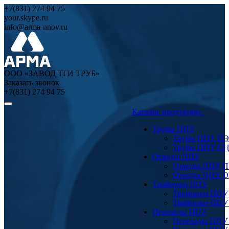
+7(831) 274 94 75
your.skype.ru
info@arma-nnov.ru
ООО «ЗАВОД ТГИ ТРУБ»
Заказать звонок
+7(831) 274 94 75
Каталог продукции
Трубы ППУ
Трубы ППУ ПЭ
Трубы ППУ О
Отводы ППУ
Отводы ППУ 
Отводы ППУ 
Тройники ППУ
Тройники ППУ
Тройники ППУ
Переходы ППУ
Переходы ППУ