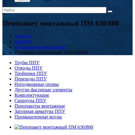
Пенопакет монтажный ПМ 630/800
Главная
Каталог
Пенопакеты монтажные
Пенопакет монтажный ПМ 630/800
Трубы ППУ
Отводы ППУ
Тройники ППУ
Переходы ППУ
Неподвижные опоры
Другие фасонные элементы
Комплектующие
Скорлупа ППУ
Пенопакеты монтажные
Запорная арматура ППУ
Промышленные котлы