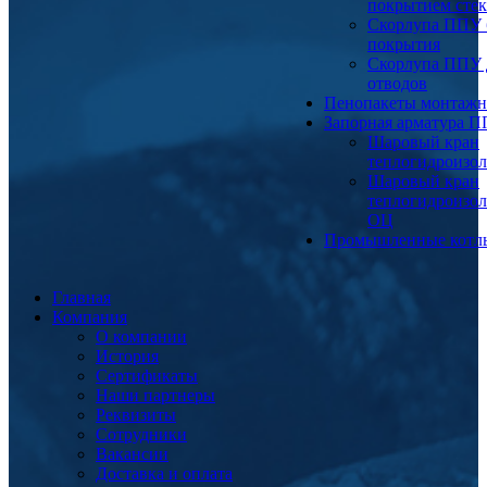
покрытием сте
Скорлупа ППУ 
покрытия
Скорлупа ППУ 
отводов
Пенопакеты монтаж
Запорная арматура 
Шаровый кран
теплогидроизо
Шаровый кран
теплогидроизо
ОЦ
Промышленные котл
Главная
Компания
О компании
История
Сертификаты
Наши партнеры
Реквизиты
Сотрудники
Вакансии
Доставка и оплата