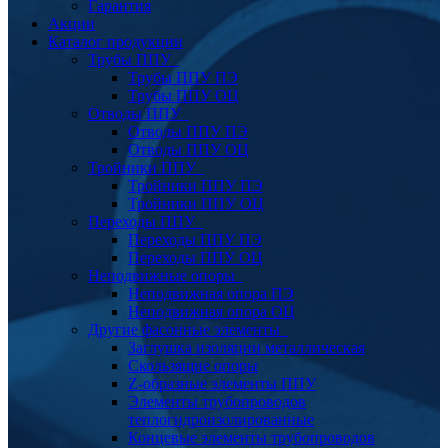
Гарантия
Акции
Каталог продукции
Трубы ППУ
Трубы ППУ ПЭ
Трубы ППУ ОЦ
Отводы ППУ
Отводы ППУ ПЭ
Отводы ППУ ОЦ
Тройники ППУ
Тройники ППУ ПЭ
Тройники ППУ ОЦ
Переходы ППУ
Переходы ППУ ПЭ
Переходы ППУ ОЦ
Неподвижные опоры
Неподвижная опора ПЭ
Неподвижная опора ОЦ
Другие фасонные элементы
Заглушка изоляции металлическая
Скользящие опоры
Z-образные элементы ППУ
Элементы трубопроводов
теплогидроизолированные
Концевые элементы трубопроводов