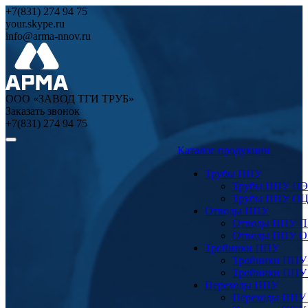
+7(831) 274 94 75
your.skype.ru
info@arma-nnov.ru
ООО «ЗАВОД ТГИ ТРУБ»
Заказать звонок
+7(831) 274 94 75
Каталог продукции
Трубы ППУ
Трубы ППУ ПЭ
Трубы ППУ О
Отводы ППУ
Отводы ППУ 
Отводы ППУ 
Тройники ППУ
Тройники ППУ
Тройники ППУ
Переходы ППУ
Переходы ППУ