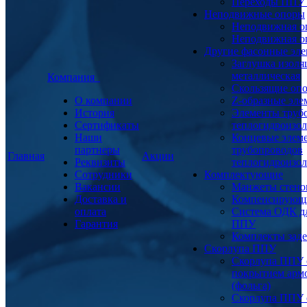
Переходы ППУ
Неподвижные опоры
Неподвижная о
Неподвижная о
Другие фасонные эл
Заглушка изоля
металлическая
Компания
Скользящие оп
О компании
Z-образные эл
История
Элементы труб
Сертификаты
теплогидроизо
Наши
Концевые элем
партнеры
трубопроводов
Главная
Акции
Реквизиты
теплогидроизо
Сотрудники
Комплектующие
Вакансии
Манжеты стено
Доставка и
Компенсирующ
оплата
Система ОДК дл
Гарантия
ППУ
Комплекты заде
Скорлупа ППУ
Скорлупа ППУ 
покрытием арм
(фольга)
Скорлупа ППУ 