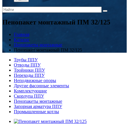
Пенопакет монтажный ПМ 32/125
Главная
Каталог
Пенопакеты монтажные
Пенопакет монтажный ПМ 32/125
Трубы ППУ
Отводы ППУ
Тройники ППУ
Переходы ППУ
Неподвижные опоры
Другие фасонные элементы
Комплектующие
Скорлупа ППУ
Пенопакеты монтажные
Запорная арматура ППУ
Промышленные котлы