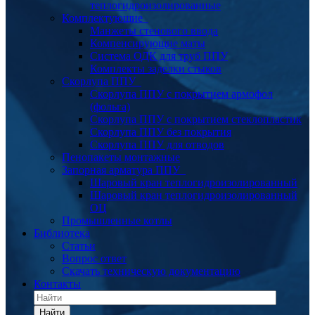
теплогидроизолированные
Комплектующие
Манжеты стенового ввода
Компенсирующие маты
Система ОДК для труб ППУ
Комплекты заделки стыков
Скорлупа ППУ
Скорлупа ППУ с покрытием армофол
(фольга)
Скорлупа ППУ с покрытием стеклопластик
Скорлупа ППУ без покрытия
Скорлупа ППУ для отводов
Пенопакеты монтажные
Запорная арматура ППУ
Шаровый кран теплогидроизолированный
Шаровый кран теплогидроизолированный
ОЦ
Промышленные котлы
Библиотека
Статьи
Вопрос ответ
Скачать техническую документацию
Контакты
Найти