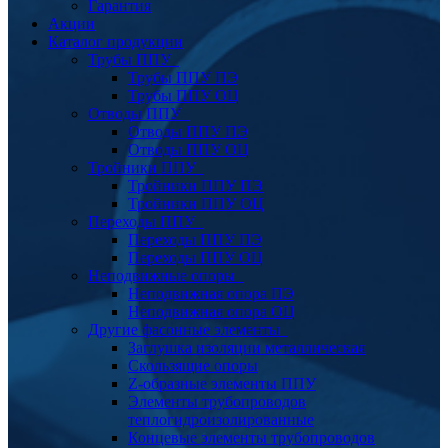
Гарантия
Акции
Каталог продукции
Трубы ППУ
Трубы ППУ ПЭ
Трубы ППУ ОЦ
Отводы ППУ
Отводы ППУ ПЭ
Отводы ППУ ОЦ
Тройники ППУ
Тройники ППУ ПЭ
Тройники ППУ ОЦ
Переходы ППУ
Переходы ППУ ПЭ
Переходы ППУ ОЦ
Неподвижные опоры
Неподвижная опора ПЭ
Неподвижная опора ОЦ
Другие фасонные элементы
Заглушка изоляции металлическая
Скользящие опоры
Z-образные элементы ППУ
Элементы трубопроводов
теплогидроизолированные
Концевые элементы трубопроводов