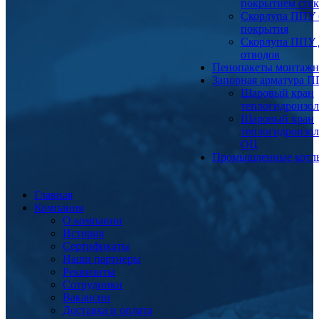
покрытием сте
Скорлупа ППУ 
покрытия
Скорлупа ППУ 
отводов
Пенопакеты монтаж
Запорная арматура 
Шаровый кран
теплогидроизо
Шаровый кран
теплогидроизо
ОЦ
Промышленные котл
Главная
Компания
О компании
История
Сертификаты
Наши партнеры
Реквизиты
Сотрудники
Вакансии
Доставка и оплата