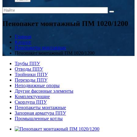
Пенопакет монтажный ПМ 1020/1200
Главная
Каталог
Пенопакеты монтажные
Пенопакет монтажный ПМ 1020/1200
Трубы ППУ
Отводы ППУ
Тройники ППУ
Переходы ППУ
Неподвижные опоры
Другие фасонные элементы
Комплектующие
Скорлупа ППУ
Пенопакеты монтажные
Запорная арматура ППУ
Промышленные котлы