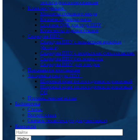
теплогидроизолированные
Комплектующие
Манжеты стенового ввода
Компенсирующие маты
Система ОДК для труб ППУ
Комплекты заделки стыков
Скорлупа ППУ
Скорлупа ППУ с покрытием армофол
(фольга)
Скорлупа ППУ с покрытием стеклопластик
Скорлупа ППУ без покрытия
Скорлупа ППУ для отводов
Пенопакеты монтажные
Запорная арматура ППУ
Шаровый кран теплогидроизолированный
Шаровый кран теплогидроизолированный
ОЦ
Промышленные котлы
Библиотека
Статьи
Вопрос ответ
Скачать техническую документацию
Контакты
Найти