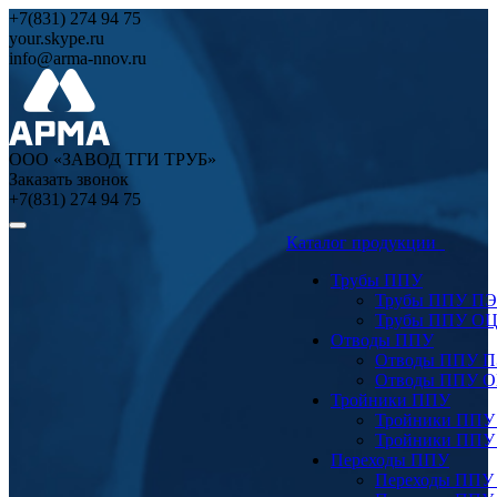
+7(831) 274 94 75
your.skype.ru
info@arma-nnov.ru
ООО «ЗАВОД ТГИ ТРУБ»
Заказать звонок
+7(831) 274 94 75
Каталог продукции
Трубы ППУ
Трубы ППУ ПЭ
Трубы ППУ О
Отводы ППУ
Отводы ППУ 
Отводы ППУ 
Тройники ППУ
Тройники ППУ
Тройники ППУ
Переходы ППУ
Переходы ППУ