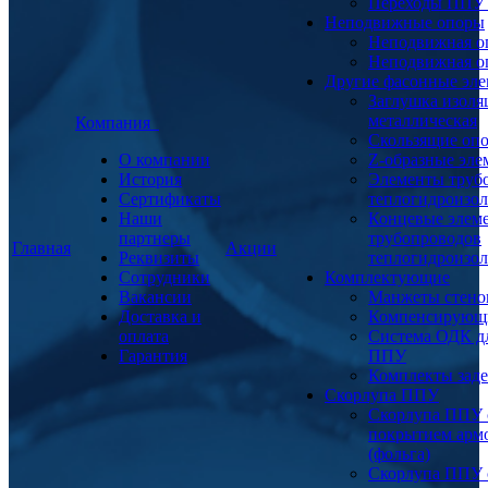
Переходы ППУ
Неподвижные опоры
Неподвижная о
Неподвижная о
Другие фасонные эл
Заглушка изоля
металлическая
Компания
Скользящие оп
О компании
Z-образные эл
История
Элементы труб
Сертификаты
теплогидроизо
Наши
Концевые элем
партнеры
трубопроводов
Главная
Акции
Реквизиты
теплогидроизо
Сотрудники
Комплектующие
Вакансии
Манжеты стено
Доставка и
Компенсирующ
оплата
Система ОДК дл
Гарантия
ППУ
Комплекты заде
Скорлупа ППУ
Скорлупа ППУ 
покрытием арм
(фольга)
Скорлупа ППУ 