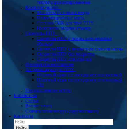
теплогидроизолированные
Комплектующие
Манжеты стенового ввода
Компенсирующие маты
Система ОДК для труб ППУ
Комплекты заделки стыков
Скорлупа ППУ
Скорлупа ППУ с покрытием армофол
(фольга)
Скорлупа ППУ с покрытием стеклопластик
Скорлупа ППУ без покрытия
Скорлупа ППУ для отводов
Пенопакеты монтажные
Запорная арматура ППУ
Шаровый кран теплогидроизолированный
Шаровый кран теплогидроизолированный
ОЦ
Промышленные котлы
Библиотека
Статьи
Вопрос ответ
Скачать техническую документацию
Контакты
Найти