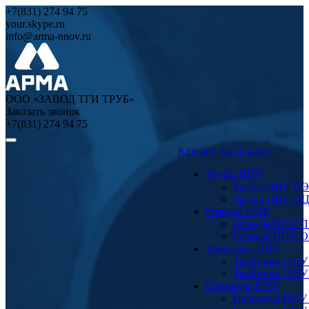
+7(831) 274 94 75
your.skype.ru
info@arma-nnov.ru
ООО «ЗАВОД ТГИ ТРУБ»
Заказать звонок
+7(831) 274 94 75
Каталог продукции
Трубы ППУ
Трубы ППУ ПЭ
Трубы ППУ О
Отводы ППУ
Отводы ППУ 
Отводы ППУ 
Тройники ППУ
Тройники ППУ
Тройники ППУ
Переходы ППУ
Переходы ППУ