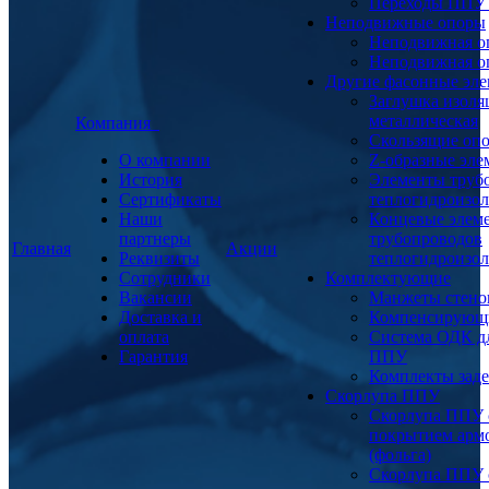
Переходы ППУ
Неподвижные опоры
Неподвижная о
Неподвижная о
Другие фасонные эл
Заглушка изоля
металлическая
Компания
Скользящие оп
О компании
Z-образные эл
История
Элементы труб
Сертификаты
теплогидроизо
Наши
Концевые элем
партнеры
трубопроводов
Главная
Акции
Реквизиты
теплогидроизо
Сотрудники
Комплектующие
Вакансии
Манжеты стено
Доставка и
Компенсирующ
оплата
Система ОДК дл
Гарантия
ППУ
Комплекты заде
Скорлупа ППУ
Скорлупа ППУ 
покрытием арм
(фольга)
Скорлупа ППУ 