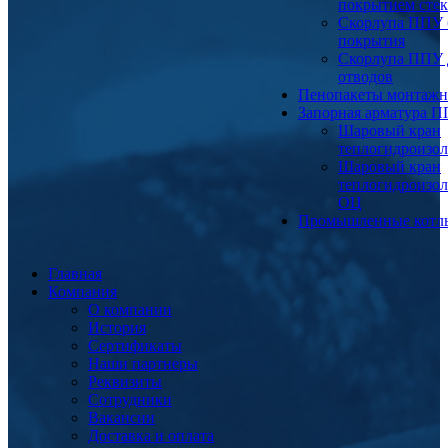
покрытием сте
Скорлупа ППУ 
покрытия
Скорлупа ППУ 
отводов
Пенопакеты монтаж
Запорная арматура 
Шаровый кран
теплогидроизо
Шаровый кран
теплогидроизо
ОЦ
Промышленные котл
Главная
Компания
О компании
История
Сертификаты
Наши партнеры
Реквизиты
Сотрудники
Вакансии
Доставка и оплата