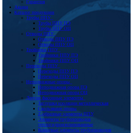
Гарантия
Акции
Каталог продукции
Трубы ППУ
Трубы ППУ ПЭ
Трубы ППУ ОЦ
Отводы ППУ
Отводы ППУ ПЭ
Отводы ППУ ОЦ
Тройники ППУ
Тройники ППУ ПЭ
Тройники ППУ ОЦ
Переходы ППУ
Переходы ППУ ПЭ
Переходы ППУ ОЦ
Неподвижные опоры
Неподвижная опора ПЭ
Неподвижная опора ОЦ
Другие фасонные элементы
Заглушка изоляции металлическая
Скользящие опоры
Z-образные элементы ППУ
Элементы трубопроводов
теплогидроизолированные
Концевые элементы трубопроводов