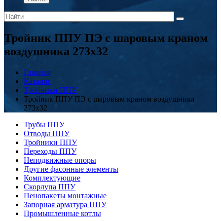
Тройник ППУ ПЭ с шаровым краном
воздушника 273x32
Главная
Каталог
Тройники ППУ
Тройник ППУ ПЭ с шаровым краном воздушника
273x32
Трубы ППУ
Отводы ППУ
Тройники ППУ
Переходы ППУ
Неподвижные опоры
Другие фасонные элементы
Комплектующие
Скорлупа ППУ
Пенопакеты монтажные
Запорная арматура ППУ
Промышленные котлы