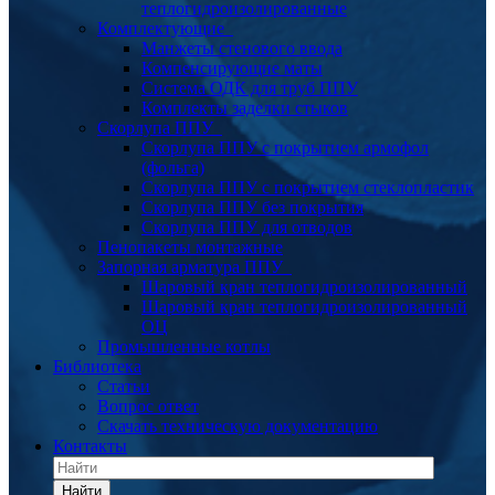
теплогидроизолированные
Комплектующие
Манжеты стенового ввода
Компенсирующие маты
Система ОДК для труб ППУ
Комплекты заделки стыков
Скорлупа ППУ
Скорлупа ППУ с покрытием армофол
(фольга)
Скорлупа ППУ с покрытием стеклопластик
Скорлупа ППУ без покрытия
Скорлупа ППУ для отводов
Пенопакеты монтажные
Запорная арматура ППУ
Шаровый кран теплогидроизолированный
Шаровый кран теплогидроизолированный
ОЦ
Промышленные котлы
Библиотека
Статьи
Вопрос ответ
Скачать техническую документацию
Контакты
Найти