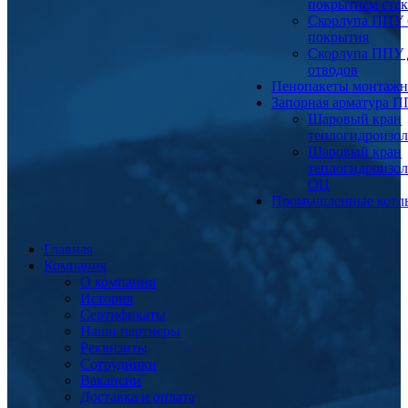
покрытием сте
Скорлупа ППУ 
покрытия
Скорлупа ППУ 
отводов
Пенопакеты монтаж
Запорная арматура 
Шаровый кран
теплогидроизо
Шаровый кран
теплогидроизо
ОЦ
Промышленные котл
Главная
Компания
О компании
История
Сертификаты
Наши партнеры
Реквизиты
Сотрудники
Вакансии
Доставка и оплата