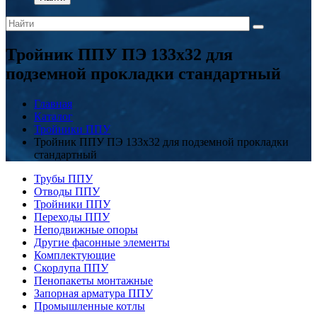
Тройник ППУ ПЭ 133x32 для
подземной прокладки стандартный
Главная
Каталог
Тройники ППУ
Тройник ППУ ПЭ 133x32 для подземной прокладки
стандартный
Трубы ППУ
Отводы ППУ
Тройники ППУ
Переходы ППУ
Неподвижные опоры
Другие фасонные элементы
Комплектующие
Скорлупа ППУ
Пенопакеты монтажные
Запорная арматура ППУ
Промышленные котлы