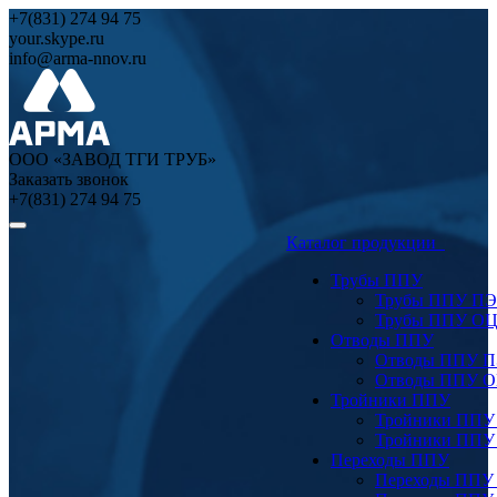
+7(831) 274 94 75
your.skype.ru
info@arma-nnov.ru
ООО «ЗАВОД ТГИ ТРУБ»
Заказать звонок
+7(831) 274 94 75
Каталог продукции
Трубы ППУ
Трубы ППУ ПЭ
Трубы ППУ О
Отводы ППУ
Отводы ППУ 
Отводы ППУ 
Тройники ППУ
Тройники ППУ
Тройники ППУ
Переходы ППУ
Переходы ППУ