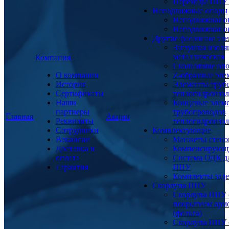
Переходы ППУ
Неподвижные опоры
Неподвижная о
Неподвижная о
Другие фасонные эл
Заглушка изоля
металлическая
Компания
Скользящие оп
О компании
Z-образные эл
История
Элементы труб
Сертификаты
теплогидроизо
Наши
Концевые элем
партнеры
трубопроводов
Главная
Акции
Реквизиты
теплогидроизо
Сотрудники
Комплектующие
Вакансии
Манжеты стено
Доставка и
Компенсирующ
оплата
Система ОДК дл
Гарантия
ППУ
Комплекты заде
Скорлупа ППУ
Скорлупа ППУ 
покрытием арм
(фольга)
Скорлупа ППУ 