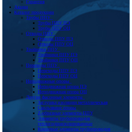
Гарантия
Акции
Каталог продукции
Трубы ППУ
Трубы ППУ ПЭ
Трубы ППУ ОЦ
Отводы ППУ
Отводы ППУ ПЭ
Отводы ППУ ОЦ
Тройники ППУ
Тройники ППУ ПЭ
Тройники ППУ ОЦ
Переходы ППУ
Переходы ППУ ПЭ
Переходы ППУ ОЦ
Неподвижные опоры
Неподвижная опора ПЭ
Неподвижная опора ОЦ
Другие фасонные элементы
Заглушка изоляции металлическая
Скользящие опоры
Z-образные элементы ППУ
Элементы трубопроводов
теплогидроизолированные
Концевые элементы трубопроводов