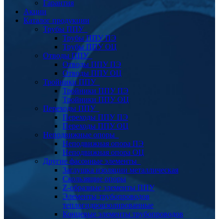
Гарантия
Акции
Каталог продукции
Трубы ППУ
Трубы ППУ ПЭ
Трубы ППУ ОЦ
Отводы ППУ
Отводы ППУ ПЭ
Отводы ППУ ОЦ
Тройники ППУ
Тройники ППУ ПЭ
Тройники ППУ ОЦ
Переходы ППУ
Переходы ППУ ПЭ
Переходы ППУ ОЦ
Неподвижные опоры
Неподвижная опора ПЭ
Неподвижная опора ОЦ
Другие фасонные элементы
Заглушка изоляции металлическая
Скользящие опоры
Z-образные элементы ППУ
Элементы трубопроводов
теплогидроизолированные
Концевые элементы трубопроводов