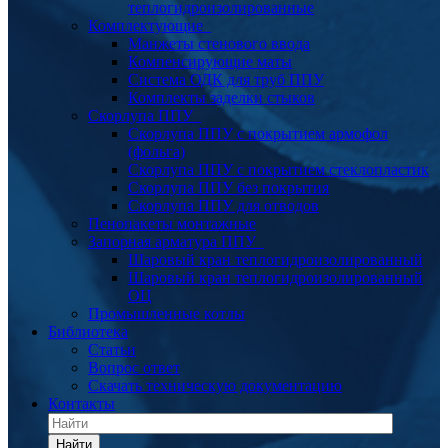
теплогидроизолированные
Комплектующие
Манжеты стенового ввода
Компенсирующие маты
Система ОДК для труб ППУ
Комплекты заделки стыков
Скорлупа ППУ
Скорлупа ППУ с покрытием армофол
(фольга)
Скорлупа ППУ с покрытием стеклопластик
Скорлупа ППУ без покрытия
Скорлупа ППУ для отводов
Пенопакеты монтажные
Запорная арматура ППУ
Шаровый кран теплогидроизолированный
Шаровый кран теплогидроизолированный
ОЦ
Промышленные котлы
Библиотека
Статьи
Вопрос ответ
Скачать техническую документацию
Контакты
Найти