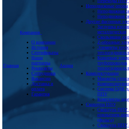
Переходы ППУ
Неподвижные опоры
Неподвижная о
Неподвижная о
Другие фасонные эл
Заглушка изоля
металлическая
Компания
Скользящие оп
О компании
Z-образные эл
История
Элементы труб
Сертификаты
теплогидроизо
Наши
Концевые элем
партнеры
трубопроводов
Главная
Акции
Реквизиты
теплогидроизо
Сотрудники
Комплектующие
Вакансии
Манжеты стено
Доставка и
Компенсирующ
оплата
Система ОДК дл
Гарантия
ППУ
Комплекты заде
Скорлупа ППУ
Скорлупа ППУ 
покрытием арм
(фольга)
Скорлупа ППУ 