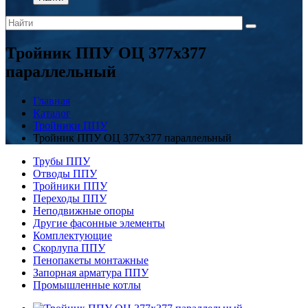
Тройник ППУ ОЦ 377x377
параллельный
Главная
Каталог
Тройники ППУ
Тройник ППУ ОЦ 377x377 параллельный
Трубы ППУ
Отводы ППУ
Тройники ППУ
Переходы ППУ
Неподвижные опоры
Другие фасонные элементы
Комплектующие
Скорлупа ППУ
Пенопакеты монтажные
Запорная арматура ППУ
Промышленные котлы