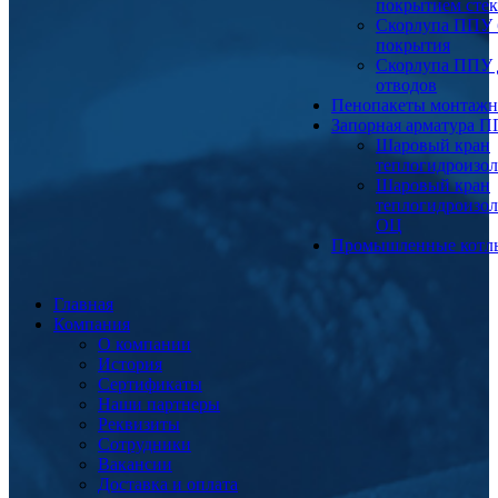
покрытием сте
Скорлупа ППУ 
покрытия
Скорлупа ППУ 
отводов
Пенопакеты монтаж
Запорная арматура 
Шаровый кран
теплогидроизо
Шаровый кран
теплогидроизо
ОЦ
Промышленные котл
Главная
Компания
О компании
История
Сертификаты
Наши партнеры
Реквизиты
Сотрудники
Вакансии
Доставка и оплата