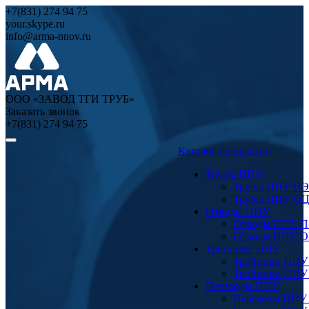
+7(831) 274 94 75
your.skype.ru
info@arma-nnov.ru
ООО «ЗАВОД ТГИ ТРУБ»
Заказать звонок
+7(831) 274 94 75
Каталог продукции
Трубы ППУ
Трубы ППУ ПЭ
Трубы ППУ О
Отводы ППУ
Отводы ППУ 
Отводы ППУ 
Тройники ППУ
Тройники ППУ
Тройники ППУ
Переходы ППУ
Переходы ППУ