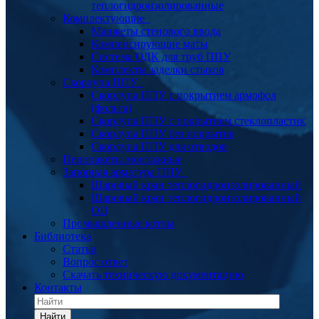
теплогидроизолированные
Комплектующие
Манжеты стенового ввода
Компенсирующие маты
Система ОДК для труб ППУ
Комплекты заделки стыков
Скорлупа ППУ
Скорлупа ППУ с покрытием армофол
(фольга)
Скорлупа ППУ с покрытием стеклопластик
Скорлупа ППУ без покрытия
Скорлупа ППУ для отводов
Пенопакеты монтажные
Запорная арматура ППУ
Шаровый кран теплогидроизолированный
Шаровый кран теплогидроизолированный
ОЦ
Промышленные котлы
Библиотека
Статьи
Вопрос ответ
Скачать техническую документацию
Контакты
Найти