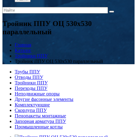
Тройник ППУ ОЦ 530x530
параллельный
Главная
Каталог
Тройники ППУ
Тройник ППУ ОЦ 530x530 параллельный
Трубы ППУ
Отводы ППУ
Тройники ППУ
Переходы ППУ
Неподвижные опоры
Другие фасонные элементы
Комплектующие
Скорлупа ППУ
Пенопакеты монтажные
Запорная арматура ППУ
Промышленные котлы