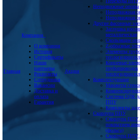
Переходы ППУ
Неподвижные опоры
Неподвижная о
Неподвижная о
Другие фасонные эл
Заглушка изоля
металлическая
Компания
Скользящие оп
О компании
Z-образные эл
История
Элементы труб
Сертификаты
теплогидроизо
Наши
Концевые элем
партнеры
трубопроводов
Главная
Акции
Реквизиты
теплогидроизо
Сотрудники
Комплектующие
Вакансии
Манжеты стено
Доставка и
Компенсирующ
оплата
Система ОДК дл
Гарантия
ППУ
Комплекты заде
Скорлупа ППУ
Скорлупа ППУ 
покрытием арм
(фольга)
Скорлупа ППУ 