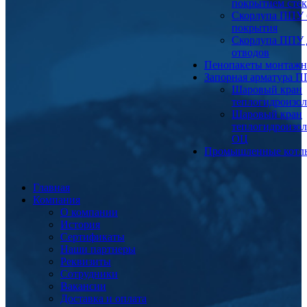
покрытием сте
Скорлупа ППУ 
покрытия
Скорлупа ППУ 
отводов
Пенопакеты монтаж
Запорная арматура 
Шаровый кран
теплогидроизо
Шаровый кран
теплогидроизо
ОЦ
Промышленные котл
Главная
Компания
О компании
История
Сертификаты
Наши партнеры
Реквизиты
Сотрудники
Вакансии
Доставка и оплата