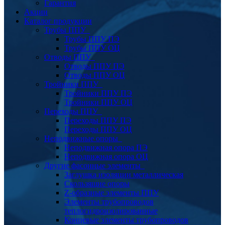
Гарантия
Акции
Каталог продукции
Трубы ППУ
Трубы ППУ ПЭ
Трубы ППУ ОЦ
Отводы ППУ
Отводы ППУ ПЭ
Отводы ППУ ОЦ
Тройники ППУ
Тройники ППУ ПЭ
Тройники ППУ ОЦ
Переходы ППУ
Переходы ППУ ПЭ
Переходы ППУ ОЦ
Неподвижные опоры
Неподвижная опора ПЭ
Неподвижная опора ОЦ
Другие фасонные элементы
Заглушка изоляции металлическая
Скользящие опоры
Z-образные элементы ППУ
Элементы трубопроводов
теплогидроизолированные
Концевые элементы трубопроводов