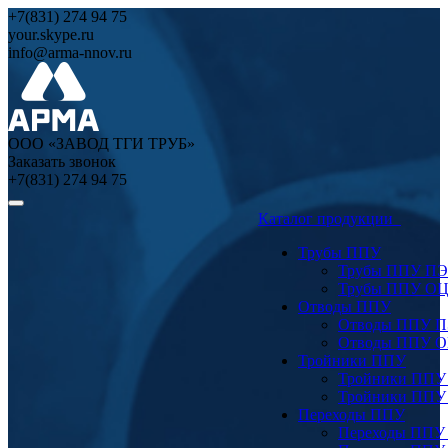
+7(831) 274 94 75
your.skype.ru
info@arma-nnov.ru
ООО «ЗАВОД ТГИ ТРУБ»
Заказать звонок
+7(831) 274 94 75
Каталог продукции
Трубы ППУ
Трубы ППУ ПЭ
Трубы ППУ О
Отводы ППУ
Отводы ППУ 
Отводы ППУ 
Тройники ППУ
Тройники ППУ
Тройники ППУ
Переходы ППУ
Переходы ППУ