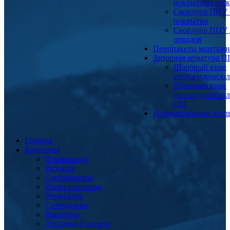
покрытием сте
Скорлупа ППУ 
покрытия
Скорлупа ППУ 
отводов
Пенопакеты монтаж
Запорная арматура 
Шаровый кран
теплогидроизо
Шаровый кран
теплогидроизо
ОЦ
Промышленные котл
Главная
Компания
О компании
История
Сертификаты
Наши партнеры
Реквизиты
Сотрудники
Вакансии
Доставка и оплата