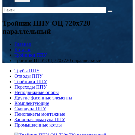
Тройник ППУ ОЦ 720x720
параллельный
Главная
Каталог
Тройники ППУ
Тройник ППУ ОЦ 720x720 параллельный
Трубы ППУ
Отводы ППУ
Тройники ППУ
Переходы ППУ
Неподвижные опоры
Другие фасонные элементы
Комплектующие
Скорлупа ППУ
Пенопакеты монтажные
Запорная арматура ППУ
Промышленные котлы