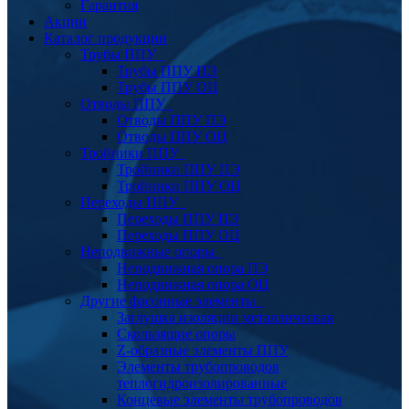
Гарантия
Акции
Каталог продукции
Трубы ППУ
Трубы ППУ ПЭ
Трубы ППУ ОЦ
Отводы ППУ
Отводы ППУ ПЭ
Отводы ППУ ОЦ
Тройники ППУ
Тройники ППУ ПЭ
Тройники ППУ ОЦ
Переходы ППУ
Переходы ППУ ПЭ
Переходы ППУ ОЦ
Неподвижные опоры
Неподвижная опора ПЭ
Неподвижная опора ОЦ
Другие фасонные элементы
Заглушка изоляции металлическая
Скользящие опоры
Z-образные элементы ППУ
Элементы трубопроводов
теплогидроизолированные
Концевые элементы трубопроводов