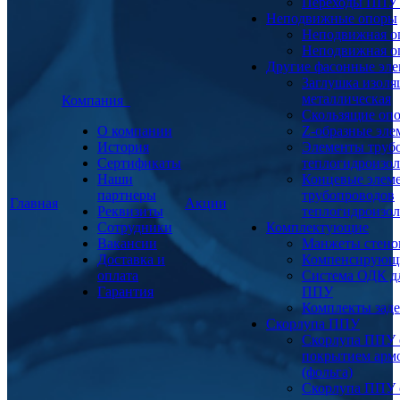
Переходы ППУ
Неподвижные опоры
Неподвижная о
Неподвижная о
Другие фасонные эл
Заглушка изоля
металлическая
Компания
Скользящие оп
О компании
Z-образные эл
История
Элементы труб
Сертификаты
теплогидроизо
Наши
Концевые элем
партнеры
трубопроводов
Главная
Акции
Реквизиты
теплогидроизо
Сотрудники
Комплектующие
Вакансии
Манжеты стено
Доставка и
Компенсирующ
оплата
Система ОДК дл
Гарантия
ППУ
Комплекты заде
Скорлупа ППУ
Скорлупа ППУ 
покрытием арм
(фольга)
Скорлупа ППУ 