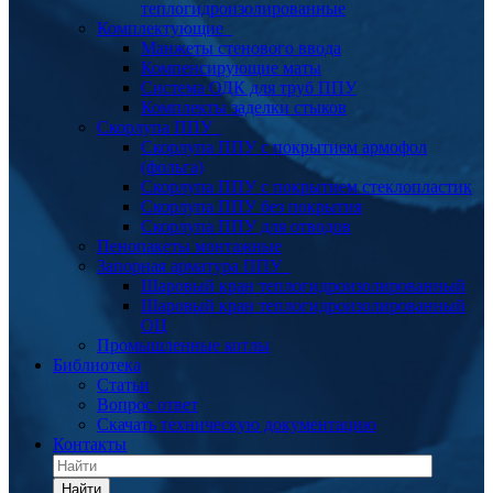
теплогидроизолированные
Комплектующие
Манжеты стенового ввода
Компенсирующие маты
Система ОДК для труб ППУ
Комплекты заделки стыков
Скорлупа ППУ
Скорлупа ППУ с покрытием армофол
(фольга)
Скорлупа ППУ с покрытием стеклопластик
Скорлупа ППУ без покрытия
Скорлупа ППУ для отводов
Пенопакеты монтажные
Запорная арматура ППУ
Шаровый кран теплогидроизолированный
Шаровый кран теплогидроизолированный
ОЦ
Промышленные котлы
Библиотека
Статьи
Вопрос ответ
Скачать техническую документацию
Контакты
Найти