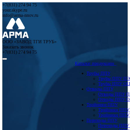
+7(831) 274 94 75
your.skype.ru
info@arma-nnov.ru
ООО «ЗАВОД ТГИ ТРУБ»
Заказать звонок
+7(831) 274 94 75
Каталог продукции
Трубы ППУ
Трубы ППУ ПЭ
Трубы ППУ О
Отводы ППУ
Отводы ППУ 
Отводы ППУ 
Тройники ППУ
Тройники ППУ
Тройники ППУ
Переходы ППУ
Переходы ППУ