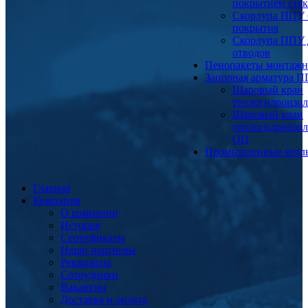
покрытием сте
Скорлупа ППУ 
покрытия
Скорлупа ППУ 
отводов
Пенопакеты монтаж
Запорная арматура 
Шаровый кран
теплогидроизо
Шаровый кран
теплогидроизо
ОЦ
Промышленные котл
Главная
Компания
О компании
История
Сертификаты
Наши партнеры
Реквизиты
Сотрудники
Вакансии
Доставка и оплата