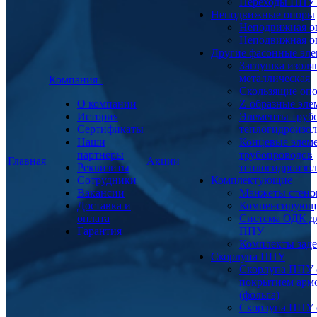
Переходы ППУ
Неподвижные опоры
Неподвижная о
Неподвижная о
Другие фасонные эл
Заглушка изоля
металлическая
Компания
Скользящие оп
О компании
Z-образные эл
История
Элементы труб
Сертификаты
теплогидроизо
Наши
Концевые элем
партнеры
трубопроводов
Главная
Акции
Реквизиты
теплогидроизо
Сотрудники
Комплектующие
Вакансии
Манжеты стено
Доставка и
Компенсирующ
оплата
Система ОДК дл
Гарантия
ППУ
Комплекты заде
Скорлупа ППУ
Скорлупа ППУ 
покрытием арм
(фольга)
Скорлупа ППУ 