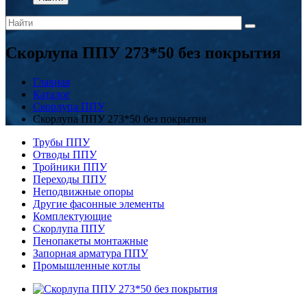
Скорлупа ППУ 273*50 без покрытия
Главная
Каталог
Скорлупа ППУ
Скорлупа ППУ 273*50 без покрытия
Трубы ППУ
Отводы ППУ
Тройники ППУ
Переходы ППУ
Неподвижные опоры
Другие фасонные элементы
Комплектующие
Скорлупа ППУ
Пенопакеты монтажные
Запорная арматура ППУ
Промышленные котлы