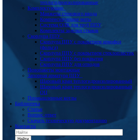
теплогидроизолированные
Комплектующие
Манжеты стенового ввода
Компенсирующие маты
Система ОДК для труб ППУ
Комплекты заделки стыков
Скорлупа ППУ
Скорлупа ППУ с покрытием армофол
(фольга)
Скорлупа ППУ с покрытием стеклопластик
Скорлупа ППУ без покрытия
Скорлупа ППУ для отводов
Пенопакеты монтажные
Запорная арматура ППУ
Шаровый кран теплогидроизолированный
Шаровый кран теплогидроизолированный
ОЦ
Промышленные котлы
Библиотека
Статьи
Вопрос ответ
Скачать техническую документацию
Контакты
Найти