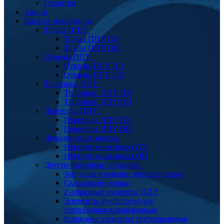
Гарантия
Акции
Каталог продукции
Трубы ППУ
Трубы ППУ ПЭ
Трубы ППУ ОЦ
Отводы ППУ
Отводы ППУ ПЭ
Отводы ППУ ОЦ
Тройники ППУ
Тройники ППУ ПЭ
Тройники ППУ ОЦ
Переходы ППУ
Переходы ППУ ПЭ
Переходы ППУ ОЦ
Неподвижные опоры
Неподвижная опора ПЭ
Неподвижная опора ОЦ
Другие фасонные элементы
Заглушка изоляции металлическая
Скользящие опоры
Z-образные элементы ППУ
Элементы трубопроводов
теплогидроизолированные
Концевые элементы трубопроводов