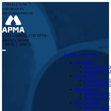
+7(831) 274 94 75
your.skype.ru
info@arma-nnov.ru
ООО «ЗАВОД ТГИ ТРУБ»
Заказать звонок
+7(831) 274 94 75
Каталог продукции
Трубы ППУ
Трубы ППУ ПЭ
Трубы ППУ О
Отводы ППУ
Отводы ППУ 
Отводы ППУ 
Тройники ППУ
Тройники ППУ
Тройники ППУ
Переходы ППУ
Переходы ППУ