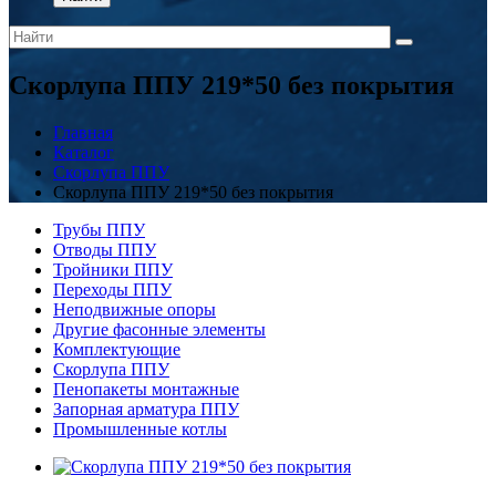
Скорлупа ППУ 219*50 без покрытия
Главная
Каталог
Скорлупа ППУ
Скорлупа ППУ 219*50 без покрытия
Трубы ППУ
Отводы ППУ
Тройники ППУ
Переходы ППУ
Неподвижные опоры
Другие фасонные элементы
Комплектующие
Скорлупа ППУ
Пенопакеты монтажные
Запорная арматура ППУ
Промышленные котлы