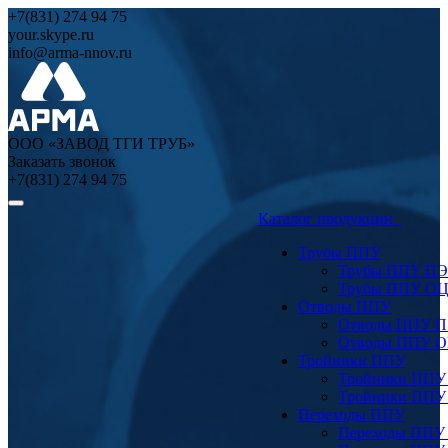
+7(831) 274 94 75
your.skype.ru
info@arma-nnov.ru
ООО «ЗАВОД ТГИ ТРУБ»
Заказать звонок
+7(831) 274 94 75
Каталог продукции
Трубы ППУ
Трубы ППУ ПЭ
Трубы ППУ О
Отводы ППУ
Отводы ППУ 
Отводы ППУ 
Тройники ППУ
Тройники ППУ
Тройники ППУ
Переходы ППУ
Переходы ППУ