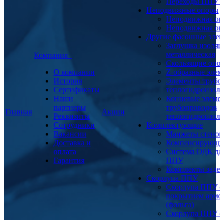
Переходы ППУ
Неподвижные опоры
Неподвижная о
Неподвижная о
Другие фасонные эл
Заглушка изоля
металлическая
Компания
Скользящие оп
О компании
Z-образные эл
История
Элементы труб
Сертификаты
теплогидроизо
Наши
Концевые элем
партнеры
трубопроводов
Главная
Акции
Реквизиты
теплогидроизо
Сотрудники
Комплектующие
Вакансии
Манжеты стено
Доставка и
Компенсирующ
оплата
Система ОДК дл
Гарантия
ППУ
Комплекты заде
Скорлупа ППУ
Скорлупа ППУ 
покрытием арм
(фольга)
Скорлупа ППУ 