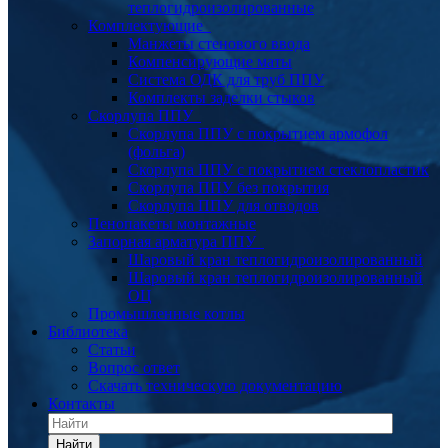
теплогидроизолированные
Комплектующие
Манжеты стенового ввода
Компенсирующие маты
Система ОДК для труб ППУ
Комплекты заделки стыков
Скорлупа ППУ
Скорлупа ППУ с покрытием армофол
(фольга)
Скорлупа ППУ с покрытием стеклопластик
Скорлупа ППУ без покрытия
Скорлупа ППУ для отводов
Пенопакеты монтажные
Запорная арматура ППУ
Шаровый кран теплогидроизолированный
Шаровый кран теплогидроизолированный
ОЦ
Промышленные котлы
Библиотека
Статьи
Вопрос ответ
Скачать техническую документацию
Контакты
Найти