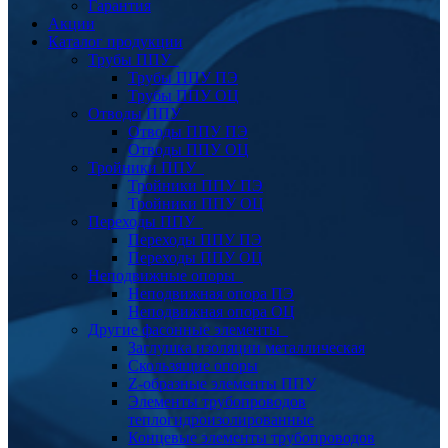
Гарантия
Акции
Каталог продукции
Трубы ППУ
Трубы ППУ ПЭ
Трубы ППУ ОЦ
Отводы ППУ
Отводы ППУ ПЭ
Отводы ППУ ОЦ
Тройники ППУ
Тройники ППУ ПЭ
Тройники ППУ ОЦ
Переходы ППУ
Переходы ППУ ПЭ
Переходы ППУ ОЦ
Неподвижные опоры
Неподвижная опора ПЭ
Неподвижная опора ОЦ
Другие фасонные элементы
Заглушка изоляции металлическая
Скользящие опоры
Z-образные элементы ППУ
Элементы трубопроводов
теплогидроизолированные
Концевые элементы трубопроводов