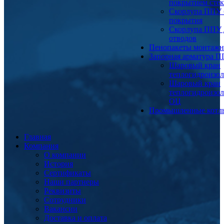
покрытием сте
Скорлупа ППУ 
покрытия
Скорлупа ППУ 
отводов
Пенопакеты монтаж
Запорная арматура 
Шаровый кран
теплогидроизо
Шаровый кран
теплогидроизо
ОЦ
Промышленные котл
Главная
Компания
О компании
История
Сертификаты
Наши партнеры
Реквизиты
Сотрудники
Вакансии
Доставка и оплата