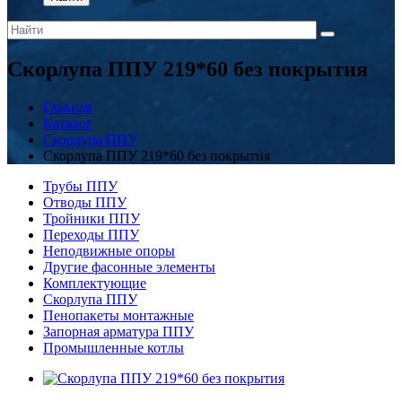
Скорлупа ППУ 219*60 без покрытия
Главная
Каталог
Скорлупа ППУ
Скорлупа ППУ 219*60 без покрытия
Трубы ППУ
Отводы ППУ
Тройники ППУ
Переходы ППУ
Неподвижные опоры
Другие фасонные элементы
Комплектующие
Скорлупа ППУ
Пенопакеты монтажные
Запорная арматура ППУ
Промышленные котлы