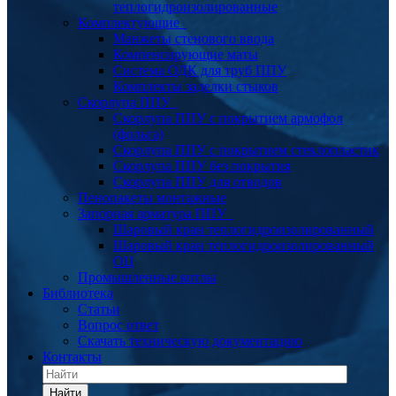
теплогидроизолированные
Комплектующие
Манжеты стенового ввода
Компенсирующие маты
Система ОДК для труб ППУ
Комплекты заделки стыков
Скорлупа ППУ
Скорлупа ППУ с покрытием армофол
(фольга)
Скорлупа ППУ с покрытием стеклопластик
Скорлупа ППУ без покрытия
Скорлупа ППУ для отводов
Пенопакеты монтажные
Запорная арматура ППУ
Шаровый кран теплогидроизолированный
Шаровый кран теплогидроизолированный
ОЦ
Промышленные котлы
Библиотека
Статьи
Вопрос ответ
Скачать техническую документацию
Контакты
Найти