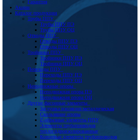
Гарантия
Акции
Каталог продукции
Трубы ППУ
Трубы ППУ ПЭ
Трубы ППУ ОЦ
Отводы ППУ
Отводы ППУ ПЭ
Отводы ППУ ОЦ
Тройники ППУ
Тройники ППУ ПЭ
Тройники ППУ ОЦ
Переходы ППУ
Переходы ППУ ПЭ
Переходы ППУ ОЦ
Неподвижные опоры
Неподвижная опора ПЭ
Неподвижная опора ОЦ
Другие фасонные элементы
Заглушка изоляции металлическая
Скользящие опоры
Z-образные элементы ППУ
Элементы трубопроводов
теплогидроизолированные
Концевые элементы трубопроводов