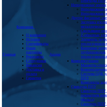
Переходы ППУ
Неподвижные опоры
Неподвижная о
Неподвижная о
Другие фасонные эл
Заглушка изоля
металлическая
Компания
Скользящие оп
О компании
Z-образные эл
История
Элементы труб
Сертификаты
теплогидроизо
Наши
Концевые элем
партнеры
трубопроводов
Главная
Акции
Реквизиты
теплогидроизо
Сотрудники
Комплектующие
Вакансии
Манжеты стено
Доставка и
Компенсирующ
оплата
Система ОДК дл
Гарантия
ППУ
Комплекты заде
Скорлупа ППУ
Скорлупа ППУ 
покрытием арм
(фольга)
Скорлупа ППУ 