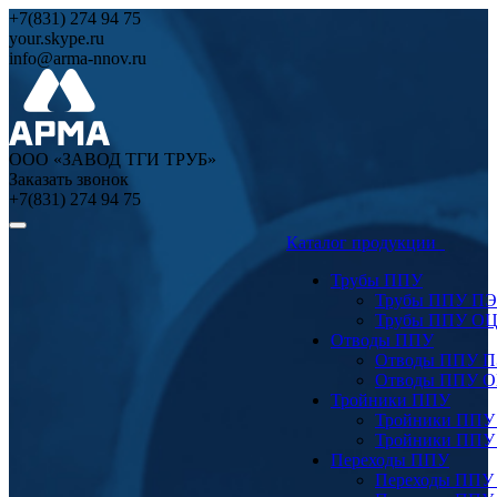
+7(831) 274 94 75
your.skype.ru
info@arma-nnov.ru
ООО «ЗАВОД ТГИ ТРУБ»
Заказать звонок
+7(831) 274 94 75
Каталог продукции
Трубы ППУ
Трубы ППУ ПЭ
Трубы ППУ О
Отводы ППУ
Отводы ППУ 
Отводы ППУ 
Тройники ППУ
Тройники ППУ
Тройники ППУ
Переходы ППУ
Переходы ППУ