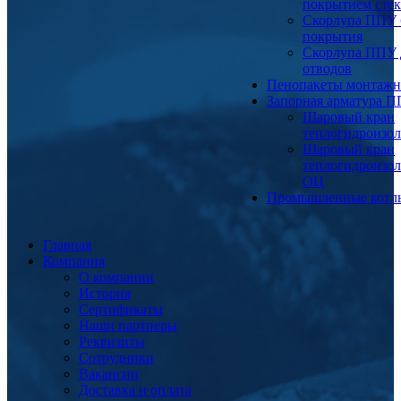
покрытием сте
Скорлупа ППУ 
покрытия
Скорлупа ППУ 
отводов
Пенопакеты монтаж
Запорная арматура 
Шаровый кран
теплогидроизо
Шаровый кран
теплогидроизо
ОЦ
Промышленные котл
Главная
Компания
О компании
История
Сертификаты
Наши партнеры
Реквизиты
Сотрудники
Вакансии
Доставка и оплата