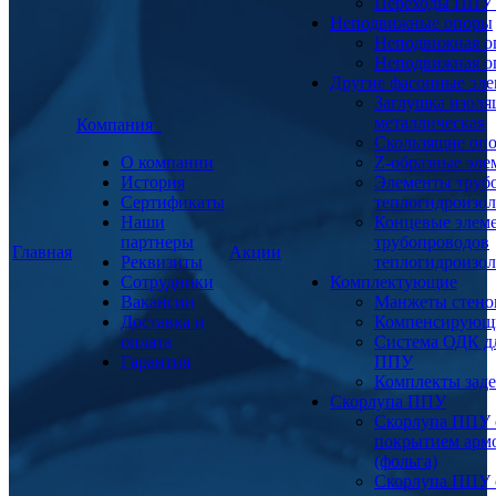
Переходы ППУ
Неподвижные опоры
Неподвижная о
Неподвижная о
Другие фасонные эл
Заглушка изоля
металлическая
Компания
Скользящие оп
О компании
Z-образные эл
История
Элементы труб
Сертификаты
теплогидроизо
Наши
Концевые элем
партнеры
трубопроводов
Главная
Акции
Реквизиты
теплогидроизо
Сотрудники
Комплектующие
Вакансии
Манжеты стено
Доставка и
Компенсирующ
оплата
Система ОДК дл
Гарантия
ППУ
Комплекты заде
Скорлупа ППУ
Скорлупа ППУ 
покрытием арм
(фольга)
Скорлупа ППУ 