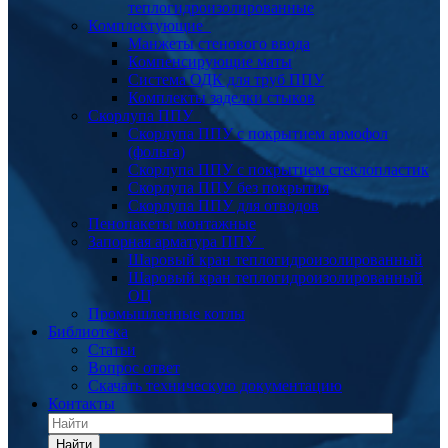
теплогидроизолированные
Комплектующие
Манжеты стенового ввода
Компенсирующие маты
Система ОДК для труб ППУ
Комплекты заделки стыков
Скорлупа ППУ
Скорлупа ППУ с покрытием армофол
(фольга)
Скорлупа ППУ с покрытием стеклопластик
Скорлупа ППУ без покрытия
Скорлупа ППУ для отводов
Пенопакеты монтажные
Запорная арматура ППУ
Шаровый кран теплогидроизолированный
Шаровый кран теплогидроизолированный
ОЦ
Промышленные котлы
Библиотека
Статьи
Вопрос ответ
Скачать техническую документацию
Контакты
Найти