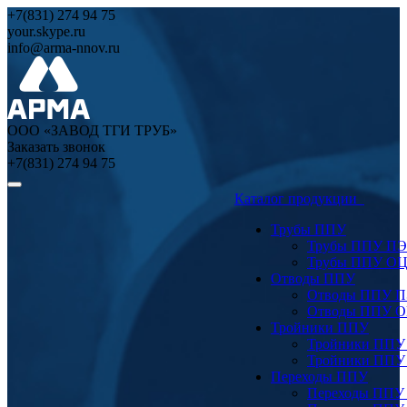
+7(831) 274 94 75
your.skype.ru
info@arma-nnov.ru
ООО «ЗАВОД ТГИ ТРУБ»
Заказать звонок
+7(831) 274 94 75
Каталог продукции
Трубы ППУ
Трубы ППУ ПЭ
Трубы ППУ О
Отводы ППУ
Отводы ППУ 
Отводы ППУ 
Тройники ППУ
Тройники ППУ
Тройники ППУ
Переходы ППУ
Переходы ППУ