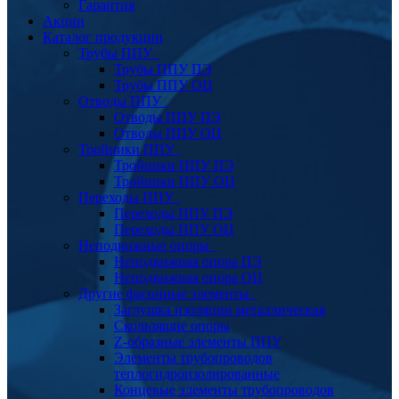
Гарантия
Акции
Каталог продукции
Трубы ППУ
Трубы ППУ ПЭ
Трубы ППУ ОЦ
Отводы ППУ
Отводы ППУ ПЭ
Отводы ППУ ОЦ
Тройники ППУ
Тройники ППУ ПЭ
Тройники ППУ ОЦ
Переходы ППУ
Переходы ППУ ПЭ
Переходы ППУ ОЦ
Неподвижные опоры
Неподвижная опора ПЭ
Неподвижная опора ОЦ
Другие фасонные элементы
Заглушка изоляции металлическая
Скользящие опоры
Z-образные элементы ППУ
Элементы трубопроводов
теплогидроизолированные
Концевые элементы трубопроводов