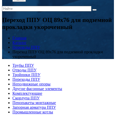
Переход ППУ ОЦ 89x76 для подземной
прокладки укороченный
Главная
Каталог
Переходы ППУ
Переход ППУ ОЦ 89x76 для подземной прокладки
укороченный
Трубы ППУ
Отводы ППУ
Тройники ППУ
Переходы ППУ
Неподвижные опоры
Другие фасонные элементы
Комплектующие
Скорлупа ППУ
Пенопакеты монтажные
Запорная арматура ППУ
Промышленные котлы