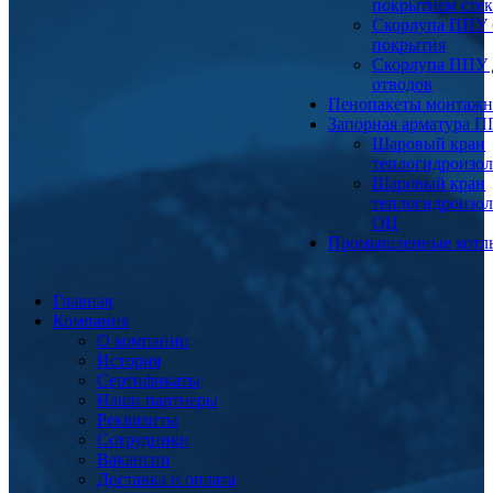
покрытием сте
Скорлупа ППУ 
покрытия
Скорлупа ППУ 
отводов
Пенопакеты монтаж
Запорная арматура 
Шаровый кран
теплогидроизо
Шаровый кран
теплогидроизо
ОЦ
Промышленные котл
Главная
Компания
О компании
История
Сертификаты
Наши партнеры
Реквизиты
Сотрудники
Вакансии
Доставка и оплата