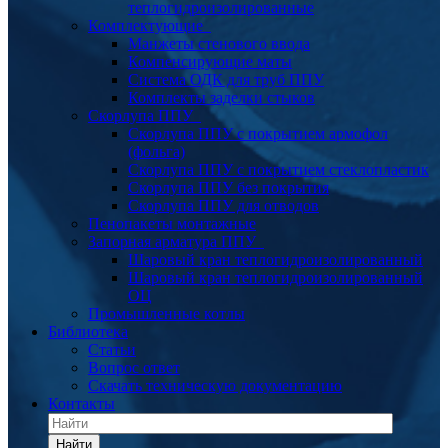
теплогидроизолированные
Комплектующие
Манжеты стенового ввода
Компенсирующие маты
Система ОДК для труб ППУ
Комплекты заделки стыков
Скорлупа ППУ
Скорлупа ППУ с покрытием армофол
(фольга)
Скорлупа ППУ с покрытием стеклопластик
Скорлупа ППУ без покрытия
Скорлупа ППУ для отводов
Пенопакеты монтажные
Запорная арматура ППУ
Шаровый кран теплогидроизолированный
Шаровый кран теплогидроизолированный
ОЦ
Промышленные котлы
Библиотека
Статьи
Вопрос ответ
Скачать техническую документацию
Контакты
Найти