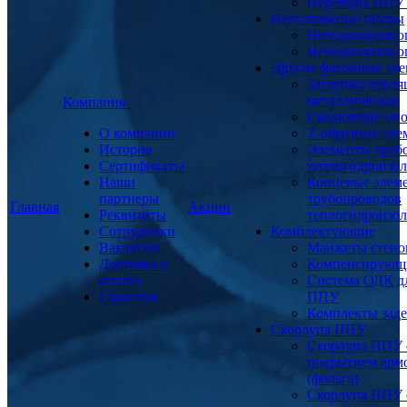
Переходы ППУ
Неподвижные опоры
Неподвижная о
Неподвижная о
Другие фасонные эл
Заглушка изоля
металлическая
Компания
Скользящие оп
О компании
Z-образные эл
История
Элементы труб
Сертификаты
теплогидроизо
Наши
Концевые элем
партнеры
трубопроводов
Главная
Акции
Реквизиты
теплогидроизо
Сотрудники
Комплектующие
Вакансии
Манжеты стено
Доставка и
Компенсирующ
оплата
Система ОДК дл
Гарантия
ППУ
Комплекты заде
Скорлупа ППУ
Скорлупа ППУ 
покрытием арм
(фольга)
Скорлупа ППУ 