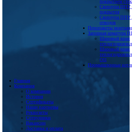
покрытием сте
Скорлупа ППУ 
покрытия
Скорлупа ППУ 
отводов
Пенопакеты монтаж
Запорная арматура 
Шаровый кран
теплогидроизо
Шаровый кран
теплогидроизо
ОЦ
Промышленные котл
Главная
Компания
О компании
История
Сертификаты
Наши партнеры
Реквизиты
Сотрудники
Вакансии
Доставка и оплата