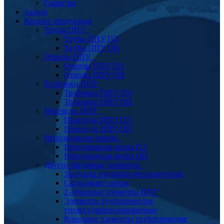
Гарантия
Акции
Каталог продукции
Трубы ППУ
Трубы ППУ ПЭ
Трубы ППУ ОЦ
Отводы ППУ
Отводы ППУ ПЭ
Отводы ППУ ОЦ
Тройники ППУ
Тройники ППУ ПЭ
Тройники ППУ ОЦ
Переходы ППУ
Переходы ППУ ПЭ
Переходы ППУ ОЦ
Неподвижные опоры
Неподвижная опора ПЭ
Неподвижная опора ОЦ
Другие фасонные элементы
Заглушка изоляции металлическая
Скользящие опоры
Z-образные элементы ППУ
Элементы трубопроводов
теплогидроизолированные
Концевые элементы трубопроводов