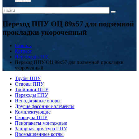
Переход ППУ ОЦ 89x57 для подземной
прокладки укороченный
Главная
Каталог
Переходы ППУ
Переход ППУ ОЦ 89x57 для подземной прокладки
укороченный
Трубы ППУ
Отводы ППУ
Тройники ППУ
Переходы ППУ
Неподвижные опоры
Другие фасонные элементы
Комплектующие
Скорлупа ППУ
Пенопакеты монтажные
Запорная арматура ППУ
Промышленные котлы