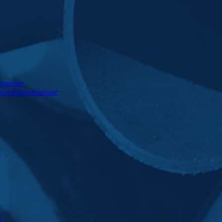
ванные
роизолированные
)
Ц