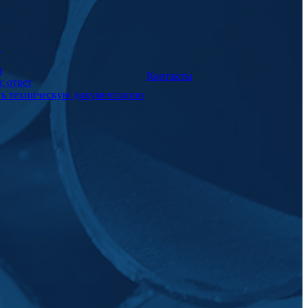
а
и
Контакты
с ответ
ть техническую документацию