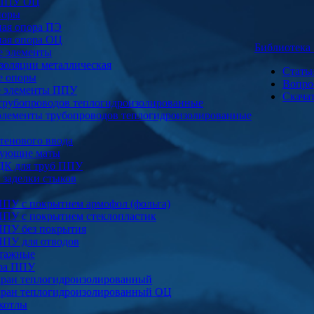
 ППУ ОЦ
поры
ая опора ПЭ
ая опора ОЦ
Библиотек
е элементы
золяции металлическая
Стать
е опоры
Вопро
е элементы ППУ
Скача
трубопроводов теплогидроизолированные
элементы трубопроводов теплогидроизолированные
тенового ввода
ующие маты
ДК для труб ППУ
заделки стыков
ППУ с покрытием армофол (фольга)
ППУ с покрытием стеклопластик
ППУ без покрытия
ППУ для отводов
тажные
ура ППУ
ран теплогидроизолированный
ран теплогидроизолированный ОЦ
котлы