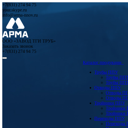
+7(831) 274 94 75
your.skype.ru
info@arma-nnov.ru
ООО «ЗАВОД ТГИ ТРУБ»
Заказать звонок
+7(831) 274 94 75
Каталог продукции
Трубы ППУ
Трубы ПП
Трубы ПП
Отводы ППУ
Отводы П
Отводы П
Тройники ППУ
Тройники
Тройники
Переходы ППУ
Переходы