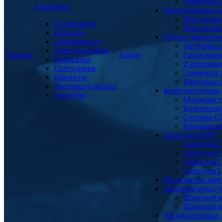
Переходы
Компания
Неподвижные о
Неподвижн
О компании
Неподвижн
История
Другие фасонны
Сертификаты
Заглушка и
Наши партнеры
Главная
Акции
Скользящи
Реквизиты
Z-образны
Сотрудники
Элементы 
Вакансии
Концевые 
Доставка и оплата
Комплектующие
Гарантия
Манжеты с
Компенсир
Система О
Комплекты 
Скорлупа ППУ
Скорлупа 
Скорлупа 
Скорлупа 
Скорлупа 
Пенопакеты мон
Запорная армат
Шаровый к
Шаровый к
Промышленные 