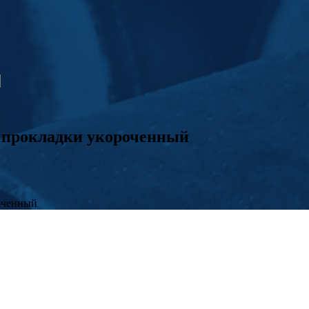
 прокладки укороченный
оченный