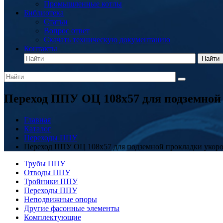
Промышленные котлы
Библиотека
Статьи
Вопрос ответ
Скачать техническую документацию
Контакты
Найти
Переход ППУ ОЦ 108x57 для подземной
Главная
Каталог
Переходы ППУ
Переход ППУ ОЦ 108x57 для подземной прокладки укор
Трубы ППУ
Отводы ППУ
Тройники ППУ
Переходы ППУ
Неподвижные опоры
Другие фасонные элементы
Комплектующие