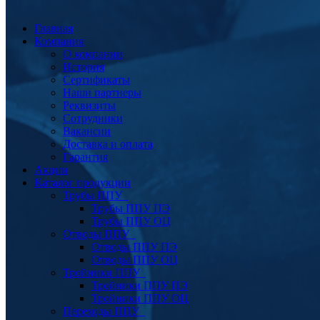
Главная
Компания
О компании
История
Сертификаты
Наши партнеры
Реквизиты
Сотрудники
Вакансии
Доставка и оплата
Гарантия
Акции
Каталог продукции
Трубы ППУ
Трубы ППУ ПЭ
Трубы ППУ ОЦ
Отводы ППУ
Отводы ППУ ПЭ
Отводы ППУ ОЦ
Тройники ППУ
Тройники ППУ ПЭ
Тройники ППУ ОЦ
Переходы ППУ