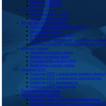
Переходы ППУ ПЭ
Переходы ППУ ОЦ
Неподвижные опоры
Неподвижная опора ПЭ
Неподвижная опора ОЦ
Другие фасонные элементы
Заглушка изоляции металлическая
Скользящие опоры
Z-образные элементы ППУ
Элементы трубопроводов теплогидроизолиро
Концевые элементы трубопроводов теплогид
Комплектующие
Манжеты стенового ввода
Компенсирующие маты
Система ОДК для труб ППУ
Комплекты заделки стыков
Скорлупа ППУ
Скорлупа ППУ с покрытием армофол (фольга
Скорлупа ППУ с покрытием стеклопластик
Скорлупа ППУ без покрытия
Скорлупа ППУ для отводов
Пенопакеты монтажные
Запорная арматура ППУ
Шаровый кран теплогидроизолированный
Шаровый кран теплогидроизолированный О