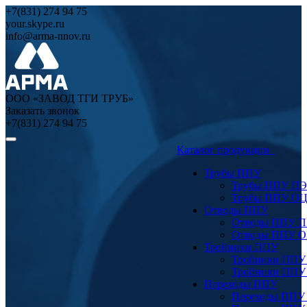
+7(831) 274 94 75
your.skype.ru
info@arma-nnov.ru
ООО «ЗАВОД ТГИ ТРУБ»
Заказать звонок
+7(831) 274 94 75
Каталог продукции
Трубы ППУ
Трубы ППУ ПЭ
Трубы ППУ О
Отводы ППУ
Отводы ППУ 
Отводы ППУ 
Тройники ППУ
Тройники ППУ
Тройники ППУ
Переходы ППУ
Переходы ППУ