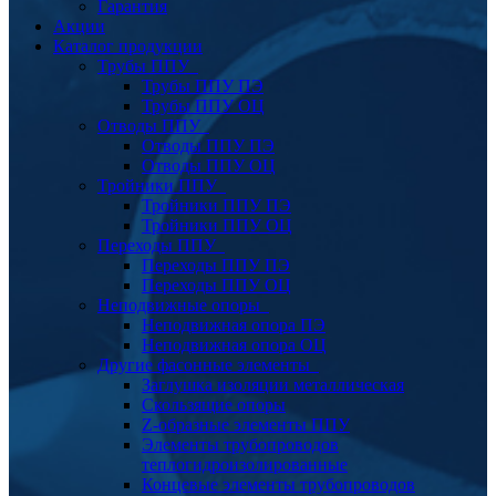
Гарантия
Акции
Каталог продукции
Трубы ППУ
Трубы ППУ ПЭ
Трубы ППУ ОЦ
Отводы ППУ
Отводы ППУ ПЭ
Отводы ППУ ОЦ
Тройники ППУ
Тройники ППУ ПЭ
Тройники ППУ ОЦ
Переходы ППУ
Переходы ППУ ПЭ
Переходы ППУ ОЦ
Неподвижные опоры
Неподвижная опора ПЭ
Неподвижная опора ОЦ
Другие фасонные элементы
Заглушка изоляции металлическая
Скользящие опоры
Z-образные элементы ППУ
Элементы трубопроводов
теплогидроизолированные
Концевые элементы трубопроводов