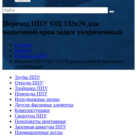
Переход ППУ ОЦ 133x76 для
подземной прокладки укороченный
Главная
Каталог
Переходы ППУ
Переход ППУ ОЦ 133x76 для подземной прокладки
укороченный
Трубы ППУ
Отводы ППУ
Тройники ППУ
Переходы ППУ
Неподвижные опоры
Другие фасонные элементы
Комплектующие
Скорлупа ППУ
Пенопакеты монтажные
Запорная арматура ППУ
Промышленные котлы