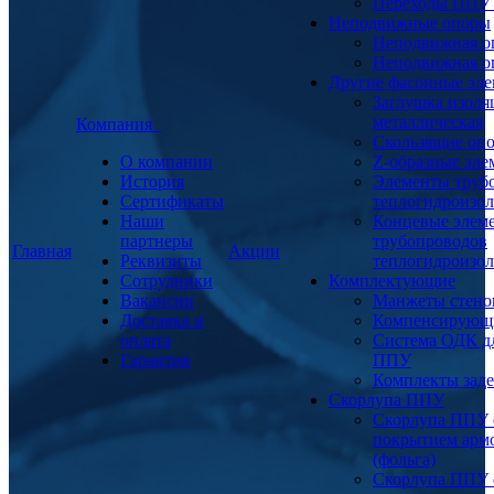
Переходы ППУ
Неподвижные опоры
Неподвижная о
Неподвижная о
Другие фасонные эл
Заглушка изоля
металлическая
Компания
Скользящие оп
О компании
Z-образные эл
История
Элементы труб
Сертификаты
теплогидроизо
Наши
Концевые элем
партнеры
трубопроводов
Главная
Акции
Реквизиты
теплогидроизо
Сотрудники
Комплектующие
Вакансии
Манжеты стено
Доставка и
Компенсирующ
оплата
Система ОДК дл
Гарантия
ППУ
Комплекты заде
Скорлупа ППУ
Скорлупа ППУ 
покрытием арм
(фольга)
Скорлупа ППУ 