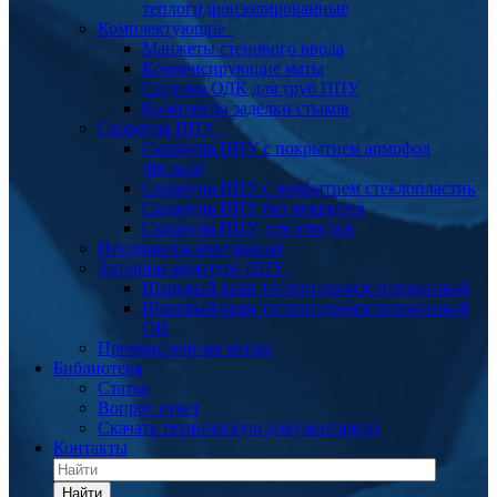
теплогидроизолированные
Комплектующие
Манжеты стенового ввода
Компенсирующие маты
Система ОДК для труб ППУ
Комплекты заделки стыков
Скорлупа ППУ
Скорлупа ППУ с покрытием армофол
(фольга)
Скорлупа ППУ с покрытием стеклопластик
Скорлупа ППУ без покрытия
Скорлупа ППУ для отводов
Пенопакеты монтажные
Запорная арматура ППУ
Шаровый кран теплогидроизолированный
Шаровый кран теплогидроизолированный
ОЦ
Промышленные котлы
Библиотека
Статьи
Вопрос ответ
Скачать техническую документацию
Контакты
Найти