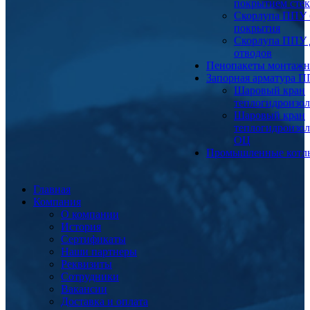
покрытием сте
Скорлупа ППУ 
покрытия
Скорлупа ППУ 
отводов
Пенопакеты монтаж
Запорная арматура 
Шаровый кран
теплогидроизо
Шаровый кран
теплогидроизо
ОЦ
Промышленные котл
Главная
Компания
О компании
История
Сертификаты
Наши партнеры
Реквизиты
Сотрудники
Вакансии
Доставка и оплата