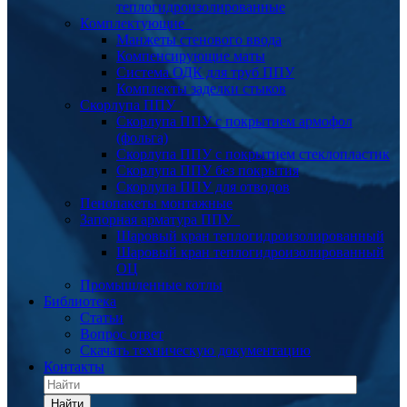
теплогидроизолированные
Комплектующие
Манжеты стенового ввода
Компенсирующие маты
Система ОДК для труб ППУ
Комплекты заделки стыков
Скорлупа ППУ
Скорлупа ППУ с покрытием армофол
(фольга)
Скорлупа ППУ с покрытием стеклопластик
Скорлупа ППУ без покрытия
Скорлупа ППУ для отводов
Пенопакеты монтажные
Запорная арматура ППУ
Шаровый кран теплогидроизолированный
Шаровый кран теплогидроизолированный
ОЦ
Промышленные котлы
Библиотека
Статьи
Вопрос ответ
Скачать техническую документацию
Контакты
Найти