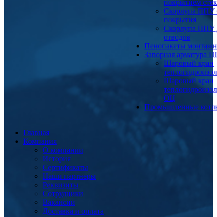
покрытием сте
Скорлупа ППУ 
покрытия
Скорлупа ППУ 
отводов
Пенопакеты монтаж
Запорная арматура 
Шаровый кран
теплогидроизо
Шаровый кран
теплогидроизо
ОЦ
Промышленные котл
Главная
Компания
О компании
История
Сертификаты
Наши партнеры
Реквизиты
Сотрудники
Вакансии
Доставка и оплата