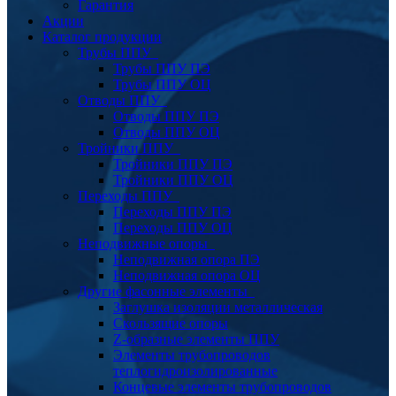
Гарантия
Акции
Каталог продукции
Трубы ППУ
Трубы ППУ ПЭ
Трубы ППУ ОЦ
Отводы ППУ
Отводы ППУ ПЭ
Отводы ППУ ОЦ
Тройники ППУ
Тройники ППУ ПЭ
Тройники ППУ ОЦ
Переходы ППУ
Переходы ППУ ПЭ
Переходы ППУ ОЦ
Неподвижные опоры
Неподвижная опора ПЭ
Неподвижная опора ОЦ
Другие фасонные элементы
Заглушка изоляции металлическая
Скользящие опоры
Z-образные элементы ППУ
Элементы трубопроводов
теплогидроизолированные
Концевые элементы трубопроводов