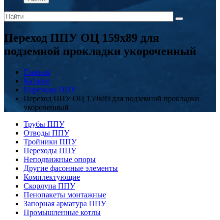
Переход ППУ ОЦ 159x89 для
подземной прокладки укороченный
Главная
Каталог
Переходы ППУ
Переход ППУ ОЦ 159x89 для подземной прокладки
укороченный
Трубы ППУ
Отводы ППУ
Тройники ППУ
Переходы ППУ
Неподвижные опоры
Другие фасонные элементы
Комплектующие
Скорлупа ППУ
Пенопакеты монтажные
Запорная арматура ППУ
Промышленные котлы