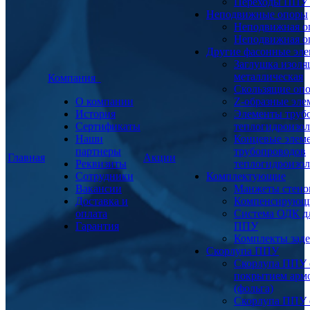
Переходы ППУ
Неподвижные опоры
Неподвижная о
Неподвижная о
Другие фасонные эл
Заглушка изоля
металлическая
Компания
Скользящие оп
О компании
Z-образные эл
История
Элементы труб
Сертификаты
теплогидроизо
Наши
Концевые элем
партнеры
трубопроводов
Главная
Акции
Реквизиты
теплогидроизо
Сотрудники
Комплектующие
Вакансии
Манжеты стено
Доставка и
Компенсирующ
оплата
Система ОДК дл
Гарантия
ППУ
Комплекты заде
Скорлупа ППУ
Скорлупа ППУ 
покрытием арм
(фольга)
Скорлупа ППУ 