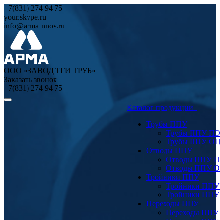
+7(831) 274 94 75
your.skype.ru
info@arma-nnov.ru
ООО «ЗАВОД ТГИ ТРУБ»
Заказать звонок
+7(831) 274 94 75
Каталог продукции
Трубы ППУ
Трубы ППУ ПЭ
Трубы ППУ О
Отводы ППУ
Отводы ППУ 
Отводы ППУ 
Тройники ППУ
Тройники ППУ
Тройники ППУ
Переходы ППУ
Переходы ППУ