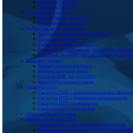
Переходы ППУ ПЭ
Переходы ППУ ОЦ
Неподвижные опоры
Неподвижная опора ПЭ
Неподвижная опора ОЦ
Другие фасонные элементы
Заглушка изоляции металлическая
Скользящие опоры
Z-образные элементы ППУ
Элементы трубопроводов теплогидроизолиро
Концевые элементы трубопроводов теплогид
Комплектующие
Манжеты стенового ввода
Компенсирующие маты
Система ОДК для труб ППУ
Комплекты заделки стыков
Скорлупа ППУ
Скорлупа ППУ с покрытием армофол (фольга
Скорлупа ППУ с покрытием стеклопластик
Скорлупа ППУ без покрытия
Скорлупа ППУ для отводов
Пенопакеты монтажные
Запорная арматура ППУ
Шаровый кран теплогидроизолированный
Шаровый кран теплогидроизолированный О