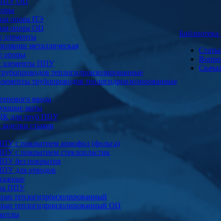
 ППУ ОЦ
поры
ая опора ПЭ
ая опора ОЦ
Библиотек
е элементы
золяции металлическая
Стать
е опоры
Вопро
е элементы ППУ
Скача
трубопроводов теплогидроизолированные
элементы трубопроводов теплогидроизолированные
тенового ввода
ующие маты
ДК для труб ППУ
заделки стыков
ППУ с покрытием армофол (фольга)
ППУ с покрытием стеклопластик
ППУ без покрытия
ППУ для отводов
тажные
ура ППУ
ран теплогидроизолированный
ран теплогидроизолированный ОЦ
котлы