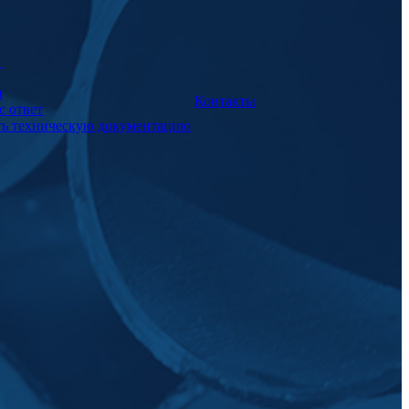
а
и
Контакты
с ответ
ть техническую документацию