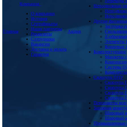
Переходы
Компания
Неподвижные о
Неподвижн
О компании
Неподвижн
История
Другие фасонны
Сертификаты
Заглушка и
Наши партнеры
Главная
Акции
Скользящи
Реквизиты
Z-образны
Сотрудники
Элементы 
Вакансии
Концевые 
Доставка и оплата
Комплектующие
Гарантия
Манжеты с
Компенсир
Система О
Комплекты 
Скорлупа ППУ
Скорлупа 
Скорлупа 
Скорлупа 
Скорлупа 
Пенопакеты мон
Запорная армат
Шаровый к
Шаровый к
Промышленные 