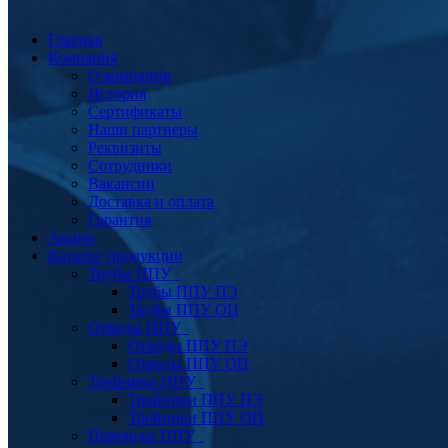
Главная
Компания
О компании
История
Сертификаты
Наши партнеры
Реквизиты
Сотрудники
Вакансии
Доставка и оплата
Гарантия
Акции
Каталог продукции
Трубы ППУ
Трубы ППУ ПЭ
Трубы ППУ ОЦ
Отводы ППУ
Отводы ППУ ПЭ
Отводы ППУ ОЦ
Тройники ППУ
Тройники ППУ ПЭ
Тройники ППУ ОЦ
Переходы ППУ