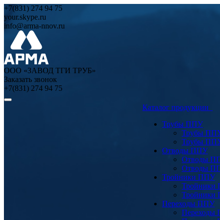
+7(831) 274 94 75
your.skype.ru
info@arma-nnov.ru
ООО «ЗАВОД ТГИ ТРУБ»
Заказать звонок
+7(831) 274 94 75
Каталог продукции
Трубы ППУ
Трубы ПП
Трубы ПП
Отводы ППУ
Отводы П
Отводы П
Тройники ППУ
Тройники
Тройники
Переходы ППУ
Переходы