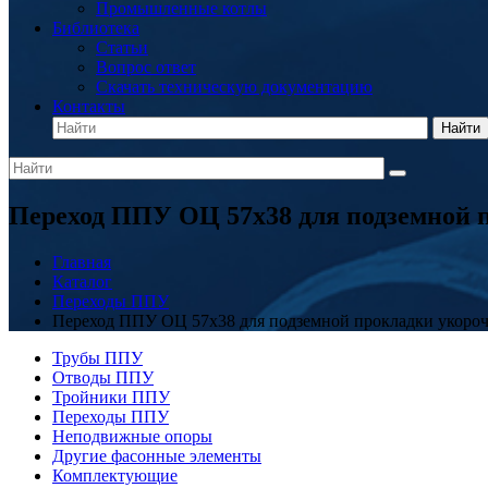
Промышленные котлы
Библиотека
Статьи
Вопрос ответ
Скачать техническую документацию
Контакты
Найти
Переход ППУ ОЦ 57x38 для подземной 
Главная
Каталог
Переходы ППУ
Переход ППУ ОЦ 57x38 для подземной прокладки укоро
Трубы ППУ
Отводы ППУ
Тройники ППУ
Переходы ППУ
Неподвижные опоры
Другие фасонные элементы
Комплектующие