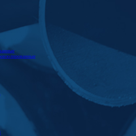
ванные
роизолированные
)
Ц