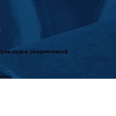
прокладки укороченный
ченный