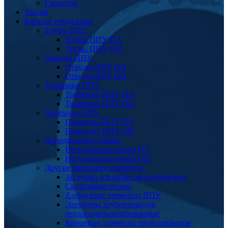
Гарантия
Акции
Каталог продукции
Трубы ППУ
Трубы ППУ ПЭ
Трубы ППУ ОЦ
Отводы ППУ
Отводы ППУ ПЭ
Отводы ППУ ОЦ
Тройники ППУ
Тройники ППУ ПЭ
Тройники ППУ ОЦ
Переходы ППУ
Переходы ППУ ПЭ
Переходы ППУ ОЦ
Неподвижные опоры
Неподвижная опора ПЭ
Неподвижная опора ОЦ
Другие фасонные элементы
Заглушка изоляции металлическая
Скользящие опоры
Z-образные элементы ППУ
Элементы трубопроводов
теплогидроизолированные
Концевые элементы трубопроводов