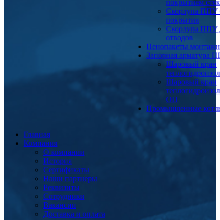
покрытием сте
Скорлупа ППУ 
покрытия
Скорлупа ППУ 
отводов
Пенопакеты монтаж
Запорная арматура 
Шаровый кран
теплогидроизо
Шаровый кран
теплогидроизо
ОЦ
Промышленные котл
Главная
Компания
О компании
История
Сертификаты
Наши партнеры
Реквизиты
Сотрудники
Вакансии
Доставка и оплата