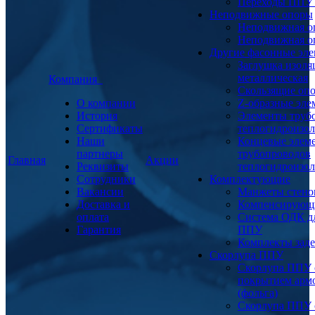
Переходы ППУ
Неподвижные опоры
Неподвижная о
Неподвижная о
Другие фасонные эл
Заглушка изоля
металлическая
Компания
Скользящие оп
О компании
Z-образные эл
История
Элементы труб
Сертификаты
теплогидроизо
Наши
Концевые элем
партнеры
трубопроводов
Главная
Акции
Реквизиты
теплогидроизо
Сотрудники
Комплектующие
Вакансии
Манжеты стено
Доставка и
Компенсирующ
оплата
Система ОДК дл
Гарантия
ППУ
Комплекты заде
Скорлупа ППУ
Скорлупа ППУ 
покрытием арм
(фольга)
Скорлупа ППУ 