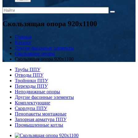
Скользящая опора 920x1100
Главная
Каталог
Другие фасонные элементы
Скользящие опоры
Скользящая опора 920x1100
Трубы ППУ
Отводы ППУ
Тройники ППУ
Переходы ППУ
Неподвижные опоры
Другие фасонные элементы
Комплектующие
Скорлупа ППУ
Пенопакеты монтажные
Запорная арматура ППУ
Промышленные котлы