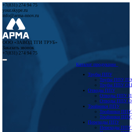
+7(831) 274 94 75
your.skype.ru
info@arma-nnov.ru
ООО «ЗАВОД ТГИ ТРУБ»
Заказать звонок
+7(831) 274 94 75
Каталог продукции
Трубы ППУ
Трубы ППУ ПЭ
Трубы ППУ О
Отводы ППУ
Отводы ППУ 
Отводы ППУ 
Тройники ППУ
Тройники ППУ
Тройники ППУ
Переходы ППУ
Переходы ППУ