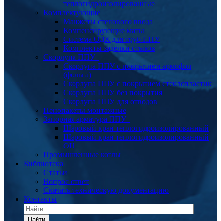
теплогидроизолированные
Комплектующие
Манжеты стенового ввода
Компенсирующие маты
Система ОДК для труб ППУ
Комплекты заделки стыков
Скорлупа ППУ
Скорлупа ППУ с покрытием армофол
(фольга)
Скорлупа ППУ с покрытием стеклопластик
Скорлупа ППУ без покрытия
Скорлупа ППУ для отводов
Пенопакеты монтажные
Запорная арматура ППУ
Шаровый кран теплогидроизолированный
Шаровый кран теплогидроизолированный
ОЦ
Промышленные котлы
Библиотека
Статьи
Вопрос ответ
Скачать техническую документацию
Контакты
Найти