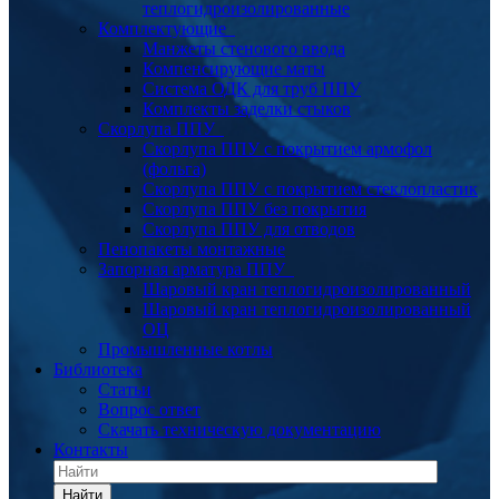
теплогидроизолированные
Комплектующие
Манжеты стенового ввода
Компенсирующие маты
Система ОДК для труб ППУ
Комплекты заделки стыков
Скорлупа ППУ
Скорлупа ППУ с покрытием армофол
(фольга)
Скорлупа ППУ с покрытием стеклопластик
Скорлупа ППУ без покрытия
Скорлупа ППУ для отводов
Пенопакеты монтажные
Запорная арматура ППУ
Шаровый кран теплогидроизолированный
Шаровый кран теплогидроизолированный
ОЦ
Промышленные котлы
Библиотека
Статьи
Вопрос ответ
Скачать техническую документацию
Контакты
Найти