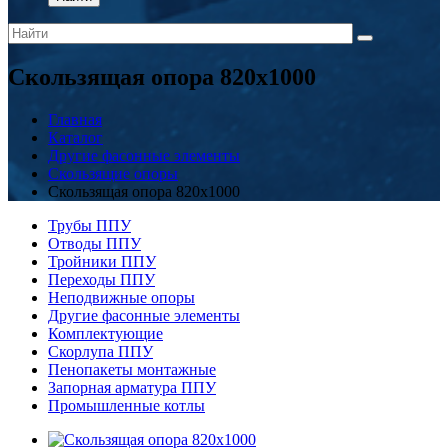
Скользящая опора 820x1000
Главная
Каталог
Другие фасонные элементы
Скользящие опоры
Скользящая опора 820x1000
Трубы ППУ
Отводы ППУ
Тройники ППУ
Переходы ППУ
Неподвижные опоры
Другие фасонные элементы
Комплектующие
Скорлупа ППУ
Пенопакеты монтажные
Запорная арматура ППУ
Промышленные котлы