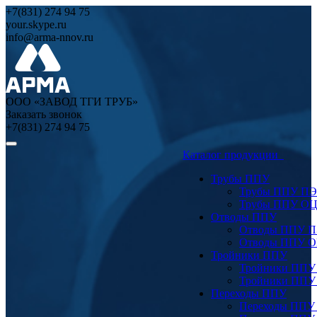
+7(831) 274 94 75
your.skype.ru
info@arma-nnov.ru
ООО «ЗАВОД ТГИ ТРУБ»
Заказать звонок
+7(831) 274 94 75
Каталог продукции
Трубы ППУ
Трубы ППУ ПЭ
Трубы ППУ О
Отводы ППУ
Отводы ППУ 
Отводы ППУ 
Тройники ППУ
Тройники ППУ
Тройники ППУ
Переходы ППУ
Переходы ППУ