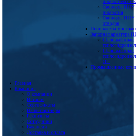
покрытием сте
Скорлупа ППУ 
покрытия
Скорлупа ППУ 
отводов
Пенопакеты монтаж
Запорная арматура 
Шаровый кран
теплогидроизо
Шаровый кран
теплогидроизо
ОЦ
Промышленные котл
Главная
Компания
О компании
История
Сертификаты
Наши партнеры
Реквизиты
Сотрудники
Вакансии
Доставка и оплата