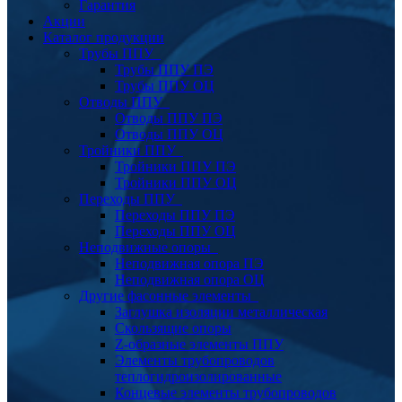
Гарантия
Акции
Каталог продукции
Трубы ППУ
Трубы ППУ ПЭ
Трубы ППУ ОЦ
Отводы ППУ
Отводы ППУ ПЭ
Отводы ППУ ОЦ
Тройники ППУ
Тройники ППУ ПЭ
Тройники ППУ ОЦ
Переходы ППУ
Переходы ППУ ПЭ
Переходы ППУ ОЦ
Неподвижные опоры
Неподвижная опора ПЭ
Неподвижная опора ОЦ
Другие фасонные элементы
Заглушка изоляции металлическая
Скользящие опоры
Z-образные элементы ППУ
Элементы трубопроводов
теплогидроизолированные
Концевые элементы трубопроводов