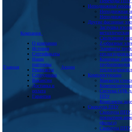
Переходы ППУ
Неподвижные опоры
Неподвижная о
Неподвижная о
Другие фасонные эл
Заглушка изоля
металлическая
Компания
Скользящие оп
О компании
Z-образные эл
История
Элементы труб
Сертификаты
теплогидроизо
Наши
Концевые элем
партнеры
трубопроводов
Главная
Акции
Реквизиты
теплогидроизо
Сотрудники
Комплектующие
Вакансии
Манжеты стено
Доставка и
Компенсирующ
оплата
Система ОДК дл
Гарантия
ППУ
Комплекты заде
Скорлупа ППУ
Скорлупа ППУ 
покрытием арм
(фольга)
Скорлупа ППУ 