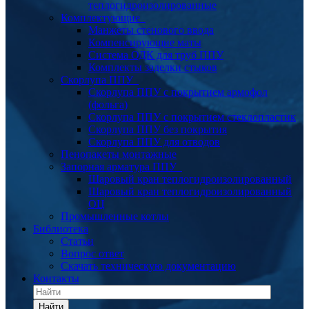
теплогидроизолированные
Комплектующие
Манжеты стенового ввода
Компенсирующие маты
Система ОДК для труб ППУ
Комплекты заделки стыков
Скорлупа ППУ
Скорлупа ППУ с покрытием армофол
(фольга)
Скорлупа ППУ с покрытием стеклопластик
Скорлупа ППУ без покрытия
Скорлупа ППУ для отводов
Пенопакеты монтажные
Запорная арматура ППУ
Шаровый кран теплогидроизолированный
Шаровый кран теплогидроизолированный
ОЦ
Промышленные котлы
Библиотека
Статьи
Вопрос ответ
Скачать техническую документацию
Контакты
Найти