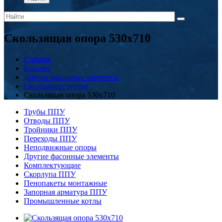
Скользящая опора 530x710
Главная
Каталог
Другие фасонные элементы
Скользящие опоры
Скользящая опора 530x710
Трубы ППУ
Отводы ППУ
Тройники ППУ
Переходы ППУ
Неподвижные опоры
Другие фасонные элементы
Комплектующие
Скорлупа ППУ
Пенопакеты монтажные
Запорная арматура ППУ
Промышленные котлы