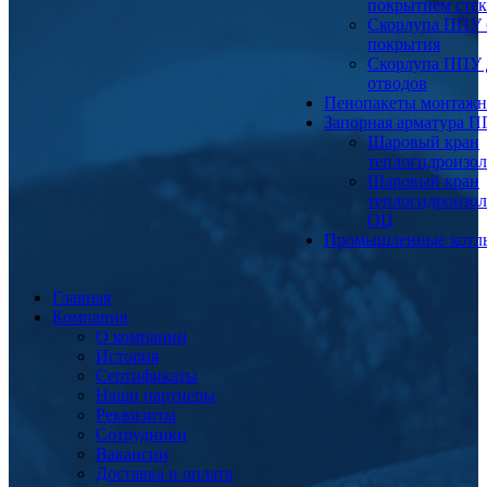
покрытием сте
Скорлупа ППУ 
покрытия
Скорлупа ППУ 
отводов
Пенопакеты монтаж
Запорная арматура 
Шаровый кран
теплогидроизо
Шаровый кран
теплогидроизо
ОЦ
Промышленные котл
Главная
Компания
О компании
История
Сертификаты
Наши партнеры
Реквизиты
Сотрудники
Вакансии
Доставка и оплата