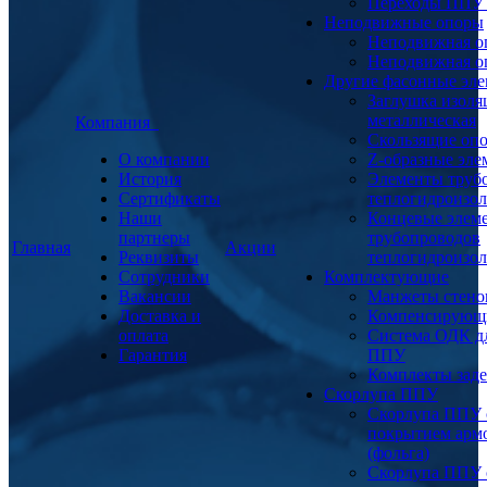
Переходы ППУ
Неподвижные опоры
Неподвижная о
Неподвижная о
Другие фасонные эл
Заглушка изоля
металлическая
Компания
Скользящие оп
О компании
Z-образные эл
История
Элементы труб
Сертификаты
теплогидроизо
Наши
Концевые элем
партнеры
трубопроводов
Главная
Акции
Реквизиты
теплогидроизо
Сотрудники
Комплектующие
Вакансии
Манжеты стено
Доставка и
Компенсирующ
оплата
Система ОДК дл
Гарантия
ППУ
Комплекты заде
Скорлупа ППУ
Скорлупа ППУ 
покрытием арм
(фольга)
Скорлупа ППУ 