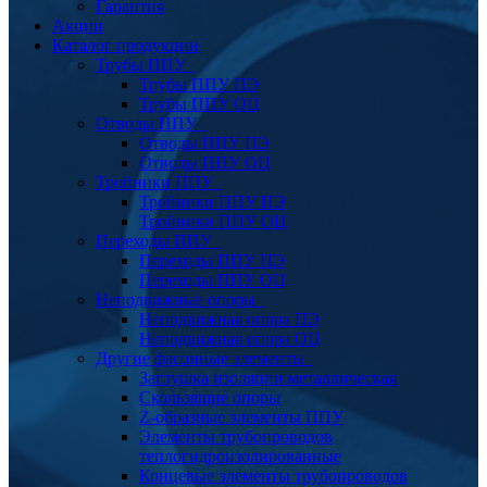
Гарантия
Акции
Каталог продукции
Трубы ППУ
Трубы ППУ ПЭ
Трубы ППУ ОЦ
Отводы ППУ
Отводы ППУ ПЭ
Отводы ППУ ОЦ
Тройники ППУ
Тройники ППУ ПЭ
Тройники ППУ ОЦ
Переходы ППУ
Переходы ППУ ПЭ
Переходы ППУ ОЦ
Неподвижные опоры
Неподвижная опора ПЭ
Неподвижная опора ОЦ
Другие фасонные элементы
Заглушка изоляции металлическая
Скользящие опоры
Z-образные элементы ППУ
Элементы трубопроводов
теплогидроизолированные
Концевые элементы трубопроводов