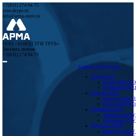
+7(831) 274 94 75
your.skype.ru
info@arma-nnov.ru
ООО «ЗАВОД ТГИ ТРУБ»
Заказать звонок
+7(831) 274 94 75
Каталог продукции
Трубы ППУ
Трубы ППУ ПЭ
Трубы ППУ О
Отводы ППУ
Отводы ППУ 
Отводы ППУ 
Тройники ППУ
Тройники ППУ
Тройники ППУ
Переходы ППУ
Переходы ППУ