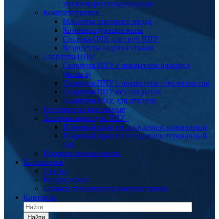
теплогидроизолированные
Комплектующие
Манжеты стенового ввода
Компенсирующие маты
Система ОДК для труб ППУ
Комплекты заделки стыков
Скорлупа ППУ
Скорлупа ППУ с покрытием армофол
(фольга)
Скорлупа ППУ с покрытием стеклопластик
Скорлупа ППУ без покрытия
Скорлупа ППУ для отводов
Пенопакеты монтажные
Запорная арматура ППУ
Шаровый кран теплогидроизолированный
Шаровый кран теплогидроизолированный
ОЦ
Промышленные котлы
Библиотека
Статьи
Вопрос ответ
Скачать техническую документацию
Контакты
Найти