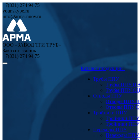
+7(831) 274 94 75
your.skype.ru
info@arma-nnov.ru
ООО «ЗАВОД ТГИ ТРУБ»
Заказать звонок
+7(831) 274 94 75
Каталог продукции
Трубы ППУ
Трубы ППУ ПЭ
Трубы ППУ О
Отводы ППУ
Отводы ППУ 
Отводы ППУ 
Тройники ППУ
Тройники ППУ
Тройники ППУ
Переходы ППУ
Переходы ППУ