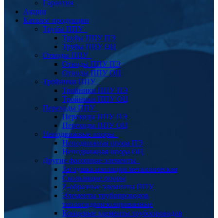
Гарантия
Акции
Каталог продукции
Трубы ППУ
Трубы ППУ ПЭ
Трубы ППУ ОЦ
Отводы ППУ
Отводы ППУ ПЭ
Отводы ППУ ОЦ
Тройники ППУ
Тройники ППУ ПЭ
Тройники ППУ ОЦ
Переходы ППУ
Переходы ППУ ПЭ
Переходы ППУ ОЦ
Неподвижные опоры
Неподвижная опора ПЭ
Неподвижная опора ОЦ
Другие фасонные элементы
Заглушка изоляции металлическая
Скользящие опоры
Z-образные элементы ППУ
Элементы трубопроводов
теплогидроизолированные
Концевые элементы трубопроводов