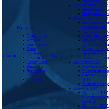
Переходы ППУ
Неподвижные опоры
Неподвижная о
Неподвижная о
Другие фасонные эл
Заглушка изоля
металлическая
Компания
Скользящие оп
О компании
Z-образные эл
История
Элементы труб
Сертификаты
теплогидроизо
Наши
Концевые элем
партнеры
трубопроводов
Главная
Акции
Реквизиты
теплогидроизо
Сотрудники
Комплектующие
Вакансии
Манжеты стено
Доставка и
Компенсирующ
оплата
Система ОДК дл
Гарантия
ППУ
Комплекты заде
Скорлупа ППУ
Скорлупа ППУ 
покрытием арм
(фольга)
Скорлупа ППУ 