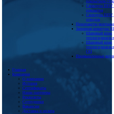
покрытием сте
Скорлупа ППУ 
покрытия
Скорлупа ППУ 
отводов
Пенопакеты монтаж
Запорная арматура 
Шаровый кран
теплогидроизо
Шаровый кран
теплогидроизо
ОЦ
Промышленные котл
Главная
Компания
О компании
История
Сертификаты
Наши партнеры
Реквизиты
Сотрудники
Вакансии
Доставка и оплата