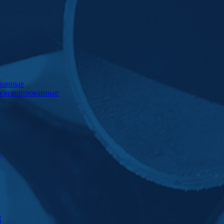
ванные
роизолированные
)
Ц