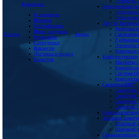
Переходы
Компания
Неподвижные о
Неподвижн
О компании
Неподвижн
История
Другие фасонны
Сертификаты
Заглушка и
Наши партнеры
Главная
Акции
Скользящи
Реквизиты
Z-образны
Сотрудники
Элементы 
Вакансии
Концевые 
Доставка и оплата
Комплектующие
Гарантия
Манжеты с
Компенсир
Система О
Комплекты 
Скорлупа ППУ
Скорлупа 
Скорлупа 
Скорлупа 
Скорлупа 
Пенопакеты мон
Запорная армат
Шаровый к
Шаровый к
Промышленные 