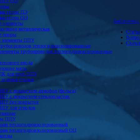
 ППУ ОЦ
поры
ая опора ПЭ
ая опора ОЦ
Библиотек
е элементы
золяции металлическая
Стать
е опоры
Вопро
е элементы ППУ
Скача
трубопроводов теплогидроизолированные
элементы трубопроводов теплогидроизолированные
тенового ввода
ующие маты
ДК для труб ППУ
заделки стыков
ППУ с покрытием армофол (фольга)
ППУ с покрытием стеклопластик
ППУ без покрытия
ППУ для отводов
тажные
ура ППУ
ран теплогидроизолированный
ран теплогидроизолированный ОЦ
котлы