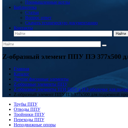
Промышленные котлы
Библиотека
Статьи
Вопрос ответ
Скачать техническую документацию
Контакты
Найти
Z-образный элемент ППУ ПЭ 377x500 д
Главная
Каталог
Другие фасонные элементы
Z-образные элементы ППУ
Z-образные элементы ТГИ ППУ в ПЭ оболочке для подзе
Z-образный элемент ППУ ПЭ 377x500 для подземной про
Трубы ППУ
Отводы ППУ
Тройники ППУ
Переходы ППУ
Неподвижные опоры