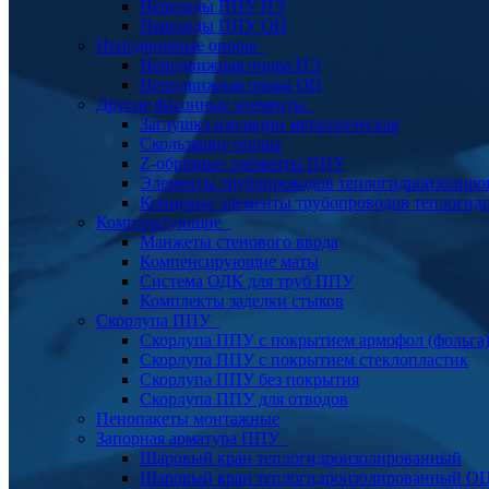
Переходы ППУ ПЭ
Переходы ППУ ОЦ
Неподвижные опоры
Неподвижная опора ПЭ
Неподвижная опора ОЦ
Другие фасонные элементы
Заглушка изоляции металлическая
Скользящие опоры
Z-образные элементы ППУ
Элементы трубопроводов теплогидроизолиро
Концевые элементы трубопроводов теплогид
Комплектующие
Манжеты стенового ввода
Компенсирующие маты
Система ОДК для труб ППУ
Комплекты заделки стыков
Скорлупа ППУ
Скорлупа ППУ с покрытием армофол (фольга
Скорлупа ППУ с покрытием стеклопластик
Скорлупа ППУ без покрытия
Скорлупа ППУ для отводов
Пенопакеты монтажные
Запорная арматура ППУ
Шаровый кран теплогидроизолированный
Шаровый кран теплогидроизолированный О