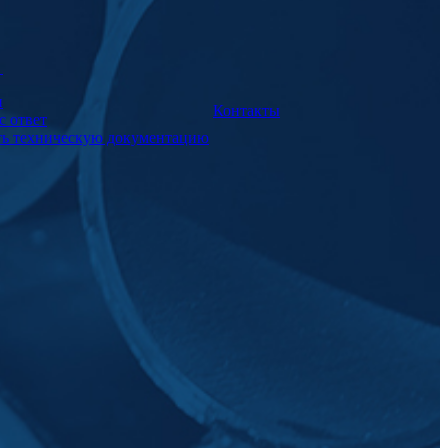
а
и
Контакты
с ответ
ть техническую документацию