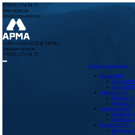
+7(831) 274 94 75
your.skype.ru
info@arma-nnov.ru
ООО «ЗАВОД ТГИ ТРУБ»
Заказать звонок
+7(831) 274 94 75
Каталог продукции
Трубы ППУ
Трубы ПП
Трубы ПП
Отводы ППУ
Отводы П
Отводы П
Тройники ППУ
Тройники
Тройники
Переходы ППУ
Переходы