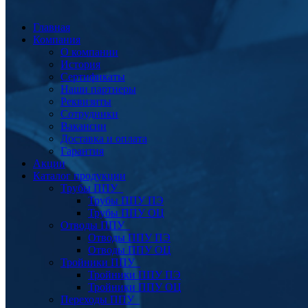
Главная
Компания
О компании
История
Сертификаты
Наши партнеры
Реквизиты
Сотрудники
Вакансии
Доставка и оплата
Гарантия
Акции
Каталог продукции
Трубы ППУ
Трубы ППУ ПЭ
Трубы ППУ ОЦ
Отводы ППУ
Отводы ППУ ПЭ
Отводы ППУ ОЦ
Тройники ППУ
Тройники ППУ ПЭ
Тройники ППУ ОЦ
Переходы ППУ