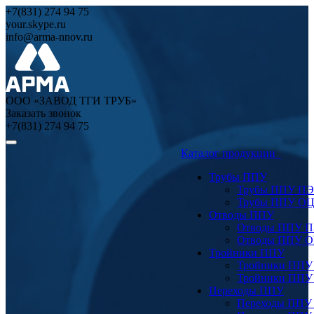
+7(831) 274 94 75
your.skype.ru
info@arma-nnov.ru
ООО «ЗАВОД ТГИ ТРУБ»
Заказать звонок
+7(831) 274 94 75
Каталог продукции
Трубы ППУ
Трубы ППУ ПЭ
Трубы ППУ О
Отводы ППУ
Отводы ППУ 
Отводы ППУ 
Тройники ППУ
Тройники ППУ
Тройники ППУ
Переходы ППУ
Переходы ППУ