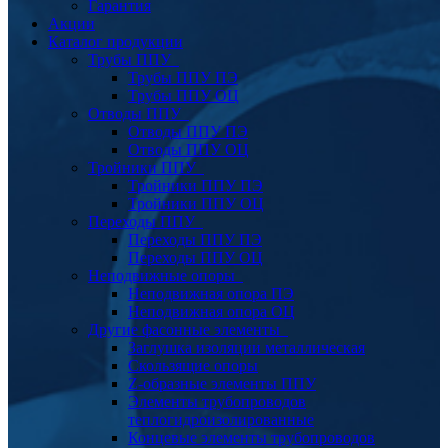
Гарантия
Акции
Каталог продукции
Трубы ППУ
Трубы ППУ ПЭ
Трубы ППУ ОЦ
Отводы ППУ
Отводы ППУ ПЭ
Отводы ППУ ОЦ
Тройники ППУ
Тройники ППУ ПЭ
Тройники ППУ ОЦ
Переходы ППУ
Переходы ППУ ПЭ
Переходы ППУ ОЦ
Неподвижные опоры
Неподвижная опора ПЭ
Неподвижная опора ОЦ
Другие фасонные элементы
Заглушка изоляции металлическая
Скользящие опоры
Z-образные элементы ППУ
Элементы трубопроводов
теплогидроизолированные
Концевые элементы трубопроводов