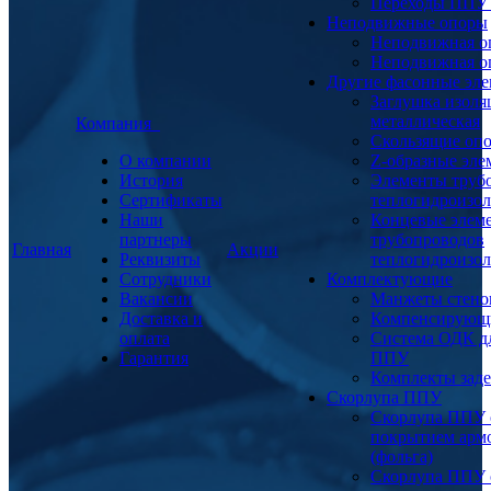
Переходы ППУ
Неподвижные опоры
Неподвижная о
Неподвижная о
Другие фасонные эл
Заглушка изоля
металлическая
Компания
Скользящие оп
О компании
Z-образные эл
История
Элементы труб
Сертификаты
теплогидроизо
Наши
Концевые элем
партнеры
трубопроводов
Главная
Акции
Реквизиты
теплогидроизо
Сотрудники
Комплектующие
Вакансии
Манжеты стено
Доставка и
Компенсирующ
оплата
Система ОДК дл
Гарантия
ППУ
Комплекты заде
Скорлупа ППУ
Скорлупа ППУ 
покрытием арм
(фольга)
Скорлупа ППУ 