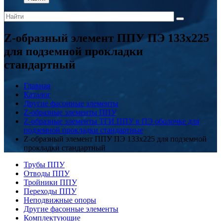
Z-образный элемент ППУ ПЭ 133x225
для подземной прокладки
стандартный
Главная
Каталог
Другие фасонные элементы
Z-образные элементы ППУ
Z-образные элементы ТГИ ППУ в ПЭ оболочке для
подземной прокладки стандартные
Z-образный элемент ППУ ПЭ 133x225 для подземной
прокладки стандартный
Трубы ППУ
Отводы ППУ
Тройники ППУ
Переходы ППУ
Неподвижные опоры
Другие фасонные элементы
Комплектующие