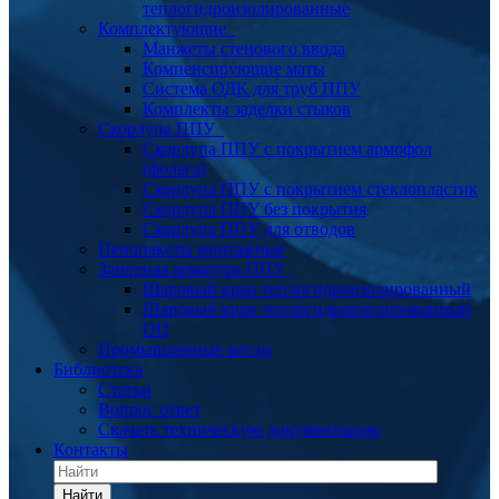
теплогидроизолированные
Комплектующие
Манжеты стенового ввода
Компенсирующие маты
Система ОДК для труб ППУ
Комплекты заделки стыков
Скорлупа ППУ
Скорлупа ППУ с покрытием армофол
(фольга)
Скорлупа ППУ с покрытием стеклопластик
Скорлупа ППУ без покрытия
Скорлупа ППУ для отводов
Пенопакеты монтажные
Запорная арматура ППУ
Шаровый кран теплогидроизолированный
Шаровый кран теплогидроизолированный
ОЦ
Промышленные котлы
Библиотека
Статьи
Вопрос ответ
Скачать техническую документацию
Контакты
Найти