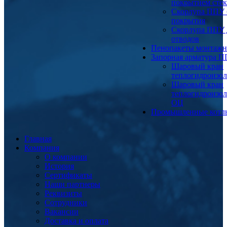
покрытием сте
Скорлупа ППУ 
покрытия
Скорлупа ППУ 
отводов
Пенопакеты монтаж
Запорная арматура 
Шаровый кран
теплогидроизо
Шаровый кран
теплогидроизо
ОЦ
Промышленные котл
Главная
Компания
О компании
История
Сертификаты
Наши партнеры
Реквизиты
Сотрудники
Вакансии
Доставка и оплата