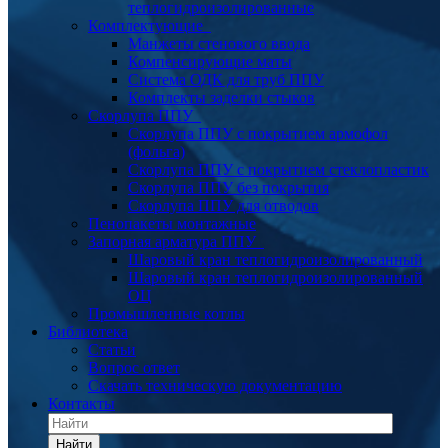
теплогидроизолированные
Комплектующие
Манжеты стенового ввода
Компенсирующие маты
Система ОДК для труб ППУ
Комплекты заделки стыков
Скорлупа ППУ
Скорлупа ППУ с покрытием армофол
(фольга)
Скорлупа ППУ с покрытием стеклопластик
Скорлупа ППУ без покрытия
Скорлупа ППУ для отводов
Пенопакеты монтажные
Запорная арматура ППУ
Шаровый кран теплогидроизолированный
Шаровый кран теплогидроизолированный
ОЦ
Промышленные котлы
Библиотека
Статьи
Вопрос ответ
Скачать техническую документацию
Контакты
Найти