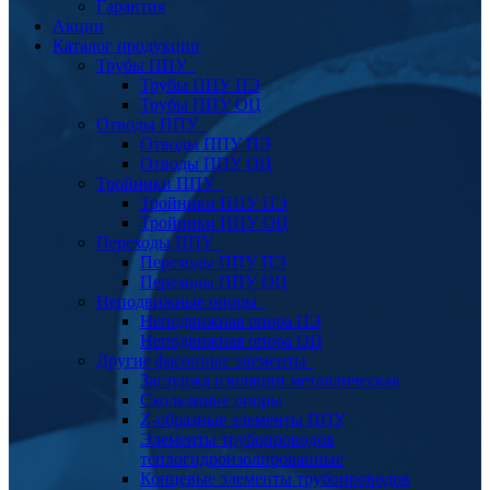
Гарантия
Акции
Каталог продукции
Трубы ППУ
Трубы ППУ ПЭ
Трубы ППУ ОЦ
Отводы ППУ
Отводы ППУ ПЭ
Отводы ППУ ОЦ
Тройники ППУ
Тройники ППУ ПЭ
Тройники ППУ ОЦ
Переходы ППУ
Переходы ППУ ПЭ
Переходы ППУ ОЦ
Неподвижные опоры
Неподвижная опора ПЭ
Неподвижная опора ОЦ
Другие фасонные элементы
Заглушка изоляции металлическая
Скользящие опоры
Z-образные элементы ППУ
Элементы трубопроводов
теплогидроизолированные
Концевые элементы трубопроводов