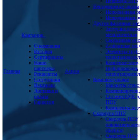
Переходы ППУ
Неподвижные опоры
Неподвижная о
Неподвижная о
Другие фасонные эл
Заглушка изоля
металлическая
Компания
Скользящие оп
О компании
Z-образные эл
История
Элементы труб
Сертификаты
теплогидроизо
Наши
Концевые элем
партнеры
трубопроводов
Главная
Акции
Реквизиты
теплогидроизо
Сотрудники
Комплектующие
Вакансии
Манжеты стено
Доставка и
Компенсирующ
оплата
Система ОДК дл
Гарантия
ППУ
Комплекты заде
Скорлупа ППУ
Скорлупа ППУ 
покрытием арм
(фольга)
Скорлупа ППУ 