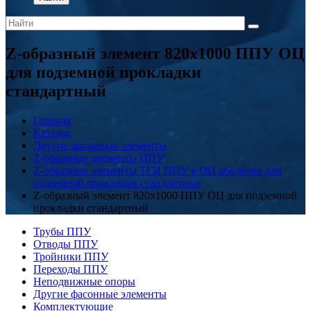
Z-образный элемент 820x1000 ППУ ОЦ
для подземной прокладки
стандартный
Главная
Каталог
Другие фасонные элементы
Z-образные элементы ППУ
Z-образные элементы ТГИ ППУ в ОЦ оболочке для
надземной прокладки стандартные
Z-образный элемент 820x1000 ППУ ОЦ для подземной
прокладки стандартный
Трубы ППУ
Отводы ППУ
Тройники ППУ
Переходы ППУ
Неподвижные опоры
Другие фасонные элементы
Комплектующие