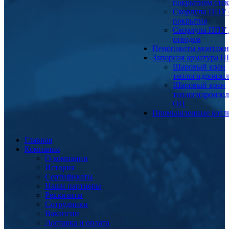
покрытием сте
Скорлупа ППУ 
покрытия
Скорлупа ППУ 
отводов
Пенопакеты монтаж
Запорная арматура 
Шаровый кран
теплогидроизо
Шаровый кран
теплогидроизо
ОЦ
Промышленные котл
Главная
Компания
О компании
История
Сертификаты
Наши партнеры
Реквизиты
Сотрудники
Вакансии
Доставка и оплата