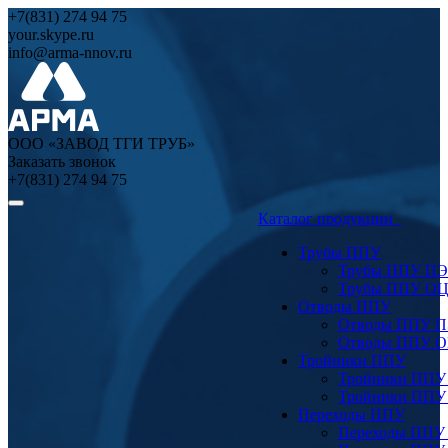
+7(831) 274 94 75
your.skype.ru
info@arma-nnov.ru
ООО «ЗАВОД ТГИ ТРУБ»
Заказать звонок
+7(831) 274 94 75
Каталог продукции
Трубы ППУ
Трубы ППУ ПЭ
Трубы ППУ О
Отводы ППУ
Отводы ППУ 
Отводы ППУ 
Тройники ППУ
Тройники ППУ
Тройники ППУ
Переходы ППУ
Переходы ППУ